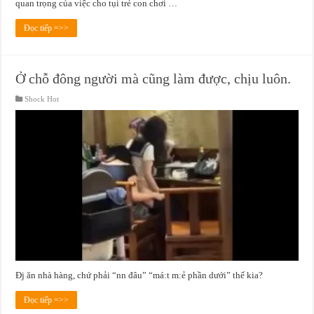
quan trọng của việc cho tụi trẻ con chơi …
Đọc tiếp =>>
Ở chỗ đông người mà cũng làm được, chịu luôn.
Shock Hot
Đj ăn nhà hàng, chứ phải “nn đâu” “má:t m:ẻ phần dưới” thế kia?
Đọc tiếp =>>