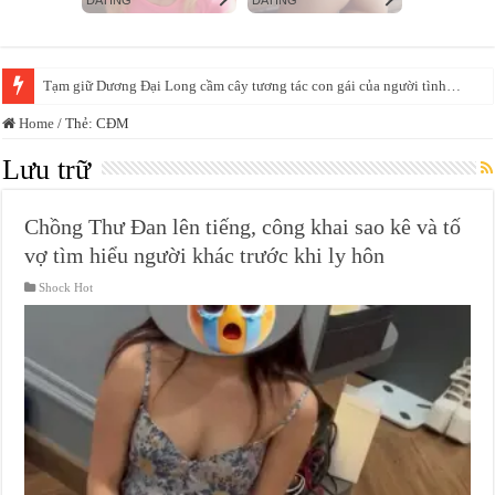
Tạm giữ Dương Đại Long cầm cây tương tác con gái của người tình…
Giả danh lương y để bán thuốc sinh lý nam, thu lợi bất chính 120 tỷ đồng
Home
/
Thẻ:
CĐM
Lưu trữ
Chồng Thư Đan lên tiếng, công khai sao kê và tố
vợ tìm hiểu người khác trước khi ly hôn
Shock Hot