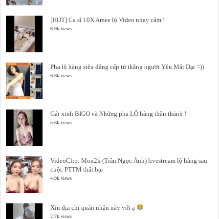
[HOT] Ca sĩ 10X Amee lộ Video nhạy cảm !
6.9k views
Pha lộ hàng siêu đẳng cấp từ thằng người Yêu Mất Dại =))
6.6k views
Gái xinh BIGO và Những pha LỘ hàng thần thánh !
5.6k views
VideoClip: Mon2k (Trần Ngọc Ánh) livestream lộ hàng sau
cuộc PTTM thất bại
4.9k views
Xin địa chỉ quán nhậu này với ạ
2.7k views