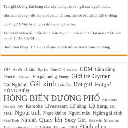
Tạm giữ Dương Đại Long cầm cây tương tác con gái của người tình…
Giả danh lương y để bán thuốc sinh lý nam, thu lợi bất chính 120 tỷ đồng
KTV người Việt bị còng và đấm không tiếc tay.
Xác minh video bảo mẫu đánh, bắn dây thun vào chân trẻ tại một cơ sở mầm
non ở TP. Hồ Chí Minh.
Huấn Hoa Hồng: Từ ‘giang hồ mạng’ đến đế chế livestream bán hàng
CĐM
Cắm Sừng
18+
Bikini
Cute Girl
Áo dài
Bạo lực
Cô giáo
Gymer
Giới trẻ
Em gái mông
Dance
Funny
Diễn viên
Gái xinh
Hot girl
Hotgirl
Gái Nghành
Gợi cảm
HÓNG BIẾN
HÓNG BIẾN ĐƯỜNG PHỐ
Hậu trường
Lộ hàng
Karaoke
Livestream
Lộ hàng
JAV
Học sinh
MC
Ngoại tình
Ngực khủng
Người mẫu
Ngắm gái xinh
MXH
Quay lén
Sexy Girl
Nữ sinh
Streamer
Ngọc Trinh
Sinh viên
Đánh ghen
Thời trang
Thích ngắm mông
TikToker
TNGT