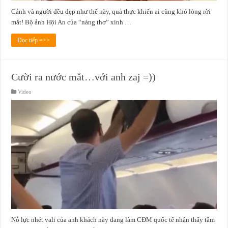
Cảnh và người đều đẹp như thế này, quả thực khiến ai cũng khó lòng rời
mắt! Bộ ảnh Hội An của “nàng thơ” xinh …
Đọc tiếp =>>
Cười ra nước mắt…với anh zaj =))
Video
Nỗ lực nhét vali của anh khách này đang làm CĐM quốc tế nhận thấy tầm