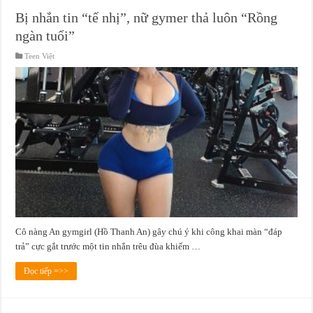
Bị nhắn tin “tế nhị”, nữ gymer thả luôn “Rồng
ngàn tuổi”
Teen Việt
Cô nàng An gymgirl (Hồ Thanh An) gây chú ý khi công khai màn “đáp
trả” cực gắt trước một tin nhắn trêu đùa khiếm …
Đọc tiếp =>>