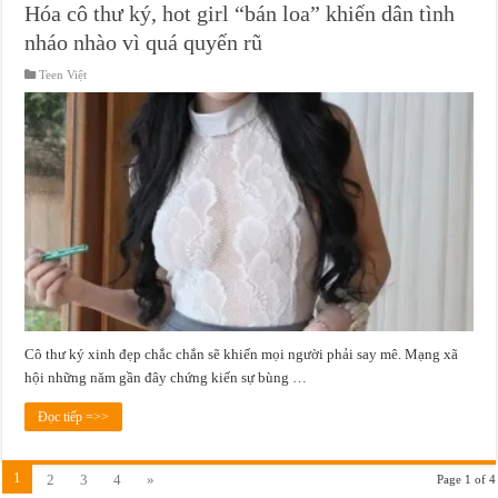
Hóa cô thư ký, hot girl “bán loa” khiến dân tình
nháo nhào vì quá quyến rũ
Teen Việt
Cô thư ký xinh đẹp chắc chắn sẽ khiến mọi người phải say mê. Mạng xã
hội những năm gần đây chứng kiến sự bùng …
Đọc tiếp =>>
1
2
3
4
»
Page 1 of 4