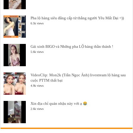
Pha lộ hàng siêu đẳng cấp từ thằng người Yêu Mất Dại =))
6.5k views
Gái xinh BIGO và Những pha LỘ hàng thần thánh !
5.6k views
VideoClip: Mon2k (Trần Ngọc Ánh) livestream lộ hàng sau
cuộc PTTM thất bại
4.9k views
Xin địa chỉ quán nhậu này với ạ
2.6k views