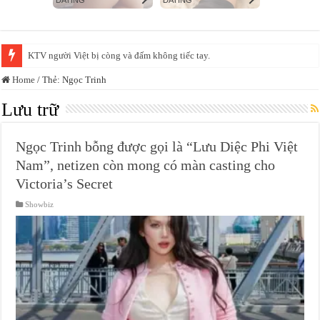
KTV người Việt bị còng và đấm không tiếc tay.
Xác minh video bảo mẫu đánh, bắn dây thun vào chân trẻ tại một cơ sở mầ
Home
/
Thẻ:
Ngọc Trinh
Lưu trữ
Ngọc Trinh bỗng được gọi là “Lưu Diệc Phi Việt
Nam”, netizen còn mong có màn casting cho
Victoria’s Secret
Showbiz