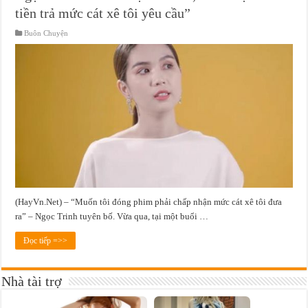
tiền trả mức cát xê tôi yêu cầu”
Buôn Chuyện
(HayVn.Net) – “Muốn tôi đóng phim phải chấp nhận mức cát xê tôi đưa
ra” – Ngọc Trinh tuyên bố. Vừa qua, tại một buổi …
Đọc tiếp =>>
Nhà tài trợ