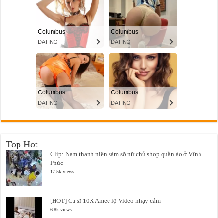
Top Hot
Clip: Nam thanh niên sàm sỡ nữ chủ shop quần áo ở Vĩnh
Phúc
12.5k views
[HOT] Ca sĩ 10X Amee lộ Video nhạy cảm !
6.8k views