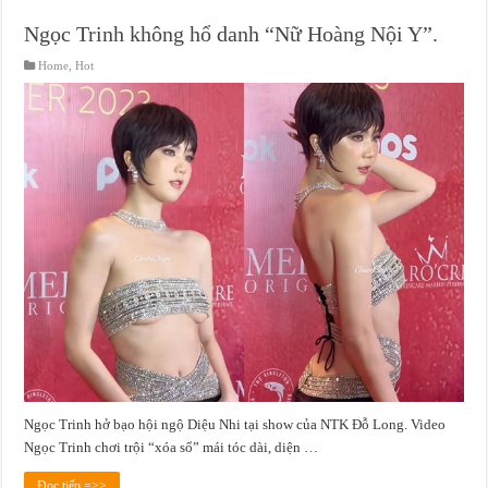
Ngọc Trinh không hổ danh “Nữ Hoàng Nội Y”.
Home
,
Hot
Ngọc Trinh hở bạo hội ngộ Diệu Nhi tại show của NTK Đỗ Long. Video
Ngọc Trinh chơi trội “xóa sổ” mái tóc dài, diện …
Đọc tiếp =>>