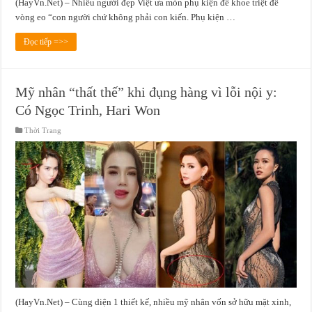
(HayVn.Net) – Nhiều người đẹp Việt ưa món phụ kiện để khoe triệt để
vòng eo “con người chứ không phải con kiến. Phụ kiện …
Đọc tiếp =>>
Mỹ nhân “thất thế” khi đụng hàng vì lỗi nội y:
Có Ngọc Trinh, Hari Won
Thời Trang
(HayVn.Net) – Cùng diện 1 thiết kế, nhiều mỹ nhân vốn sở hữu mặt xinh,