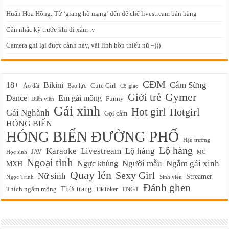
Huấn Hoa Hồng: Từ ‘giang hồ mạng’ đến đế chế livestream bán hàng
Cân nhắc kỹ trước khi đi xăm :v
Camera ghi lại được cảnh này, vãi linh hồn thiếu nữ =)))
CĐM
Cắm Sừng
18+
Bikini
Cute Girl
Áo dài
Bạo lực
Cô giáo
Gymer
Giới trẻ
Em gái mông
Dance
Funny
Diễn viên
Gái xinh
Hot girl
Hotgirl
Gái Nghành
Gợi cảm
HÓNG BIẾN
HÓNG BIẾN ĐƯỜNG PHỐ
Hậu trường
Lộ hàng
Karaoke
Livestream
Lộ hàng
JAV
Học sinh
MC
Ngoại tình
Ngực khủng
Người mẫu
Ngắm gái xinh
MXH
Quay lén
Sexy Girl
Nữ sinh
Streamer
Ngọc Trinh
Sinh viên
Đánh ghen
Thời trang
Thích ngắm mông
TikToker
TNGT