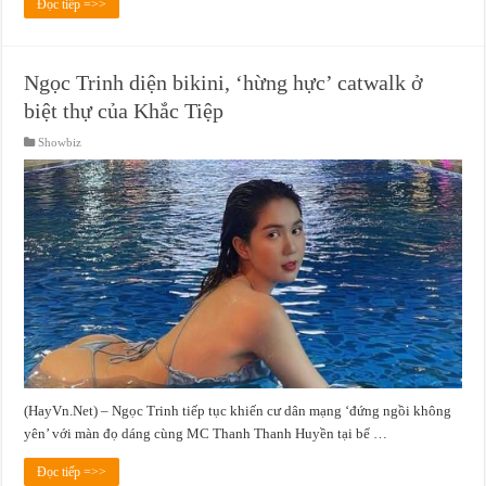
Đọc tiếp =>>
Ngọc Trinh diện bikini, ‘hừng hực’ catwalk ở
biệt thự của Khắc Tiệp
Showbiz
(HayVn.Net) – Ngọc Trinh tiếp tục khiến cư dân mạng ‘đứng ngồi không
yên’ với màn đọ dáng cùng MC Thanh Thanh Huyền tại bể …
Đọc tiếp =>>