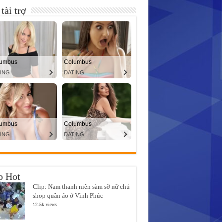
tài trợ
p Hot
Clip: Nam thanh niên sàm sỡ nữ chủ
shop quần áo ở Vĩnh Phúc
12.5k views