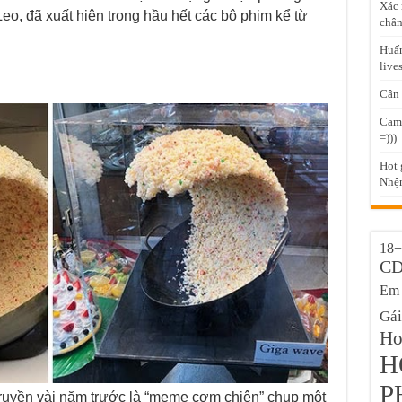
Xác 
Leo, đã xuất hiện trong hầu hết các bộ phim kể từ
chân
Huấn
live
Cân 
Came
=)))
Hot 
Nhện
18+
C
Em 
Gái
Hot
H
P
truyền vài năm trước là “meme cơm chiên” chụp một