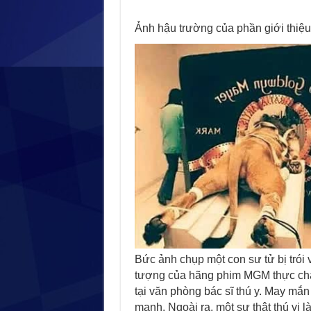
Ảnh hậu trường của phần giới thi
Bức ảnh chụp một con sư tử bị trói 
tượng của hãng phim MGM thực chấ
tại văn phòng bác sĩ thú y. May mắn
mạnh. Ngoài ra, một sự thật thú vị 