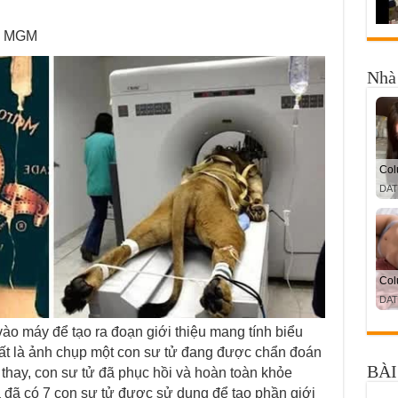
ệu MGM
Nhà 
vào máy để tạo ra đoạn giới thiệu mang tính biểu
t là ảnh chụp một con sư tử đang được chẩn đoán
BÀI
 thay, con sư tử đã phục hồi và hoàn toàn khỏe
là đã có 7 con sư tử được sử dụng để tạo phần giới