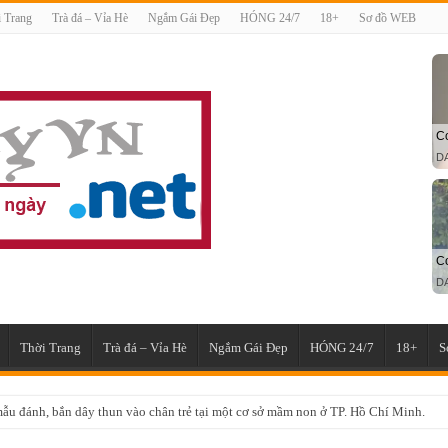
 Trang
Trà đá – Vỉa Hè
Ngắm Gái Đẹp
HÓNG 24/7
18+
Sơ đồ WEB
Thời Trang
Trà đá – Vỉa Hè
Ngắm Gái Đẹp
HÓNG 24/7
18+
S
ẫu đánh, bắn dây thun vào chân trẻ tại một cơ sở mầm non ở TP. Hồ Chí Minh.