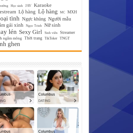
Karaoke
JAV
trường
Học sinh
Lộ hàng
estream
Lộ hàng
MXH
MC
ại tình
Ngực khủng
Người mẫu
m gái xinh
Nữ sinh
Ngọc Trinh
ay lén
Sexy Girl
Streamer
Sinh viên
Thời trang
ch ngắm mông
TikToker
TNGT
́nh ghen