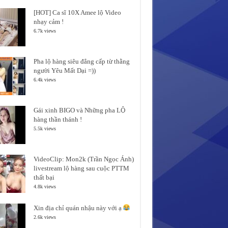
[HOT] Ca sĩ 10X Amee lộ Video
nhạy cảm !
6.7k views
Pha lộ hàng siêu đẳng cấp từ thằng
người Yêu Mất Dại =))
6.4k views
Gái xinh BIGO và Những pha LỘ
hàng thần thánh !
5.5k views
VideoClip: Mon2k (Trần Ngọc Ánh)
livestream lộ hàng sau cuộc PTTM
thất bại
4.8k views
Xin địa chỉ quán nhậu này với ạ
2.6k views