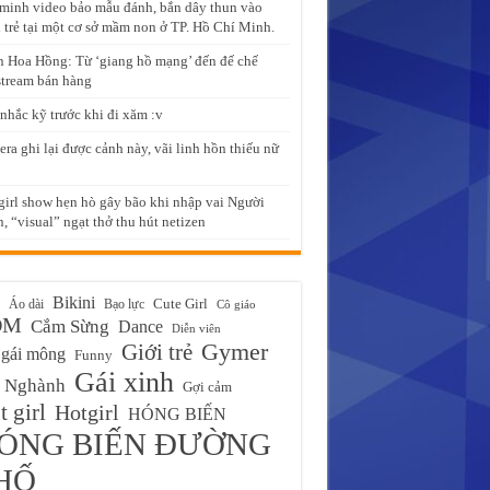
minh video bảo mẫu đánh, bắn dây thun vào
 trẻ tại một cơ sở mầm non ở TP. Hồ Chí Minh.
 Hoa Hồng: Từ ‘giang hồ mạng’ đến đế chế
stream bán hàng
nhắc kỹ trước khi đi xăm :v
ra ghi lại được cảnh này, vãi linh hồn thiếu nữ
girl show hẹn hò gây bão khi nhập vai Người
, “visual” ngạt thở thu hút netizen
Bikini
Cute Girl
Áo dài
Bạo lực
Cô giáo
ĐM
Cắm Sừng
Dance
Diễn viên
Gymer
Giới trẻ
gái mông
Funny
Gái xinh
 Nghành
Gợi cảm
 girl
Hotgirl
HÓNG BIẾN
ÓNG BIẾN ĐƯỜNG
HỐ