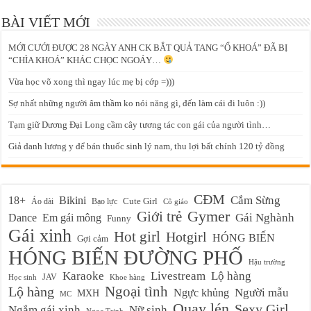
BÀI VIẾT MỚI
MỚI CƯỚI ĐƯỢC 28 NGÀY ANH CK BẮT QUẢ TANG “Ổ KHOÁ” ĐÃ BỊ
“CHÌA KHOÁ” KHÁC CHỌC NGOÁY…
Vừa học võ xong thì ngay lúc mẹ bị cớp =)))
Sợ nhất những người âm thầm ko nói năng gì, đến làm cái đi luôn :))
Tạm giữ Dương Đại Long cầm cây tương tác con gái của người tình…
Giả danh lương y để bán thuốc sinh lý nam, thu lợi bất chính 120 tỷ đồng
CĐM
Cắm Sừng
18+
Bikini
Cute Girl
Áo dài
Bạo lực
Cô giáo
Gymer
Giới trẻ
Em gái mông
Gái Nghành
Dance
Funny
Gái xinh
Hot girl
Hotgirl
HÓNG BIẾN
Gợi cảm
HÓNG BIẾN ĐƯỜNG PHỐ
Hậu trường
Karaoke
Livestream
Lộ hàng
JAV
Học sinh
Khoe hàng
Ngoại tình
Lộ hàng
Ngực khủng
Người mẫu
MXH
MC
Quay lén
Sexy Girl
Ngắm gái xinh
Nữ sinh
Ngọc Trinh