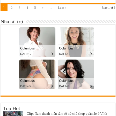
1
2
3
4
5
»
...
Last »
Page 1 of 6
Nhà tài trợ
Top Hot
Clip: Nam thanh niên sàm sỡ nữ chủ shop quần áo ở Vĩnh