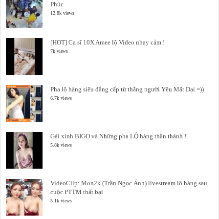
Phúc
12.8k views
[HOT] Ca sĩ 10X Amee lộ Video nhạy cảm !
7k views
Pha lộ hàng siêu đẳng cấp từ thằng người Yêu Mất Dại =))
6.7k views
Gái xinh BIGO và Những pha LỘ hàng thần thánh !
5.8k views
VideoClip: Mon2k (Trần Ngọc Ánh) livestream lộ hàng sau
cuộc PTTM thất bại
5.1k views