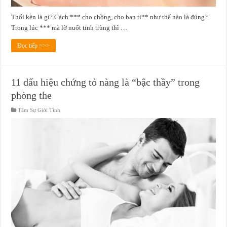
Thổi kèn là gì? Cách *** cho chồng, cho bạn ti** như thế nào là đúng?
Trong lúc *** mà lỡ nuốt tinh trùng thì …
Đọc tiếp =>>
11 dấu hiệu chứng tỏ nàng là “bậc thầy” trong
phòng the
Tâm Sự Giới Tính