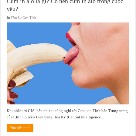
Cum in alo là gì? Có nên cum in alo trong cuộc
yêu?
Tâm Sự Giới Tính
Khi nhắc tới CIA, hầu như ai cũng nghĩ tới Cơ quan Tình báo Trung ương
của Chính quyền Liên bang Hoa Kỳ (Central Intelligence …
Đọc tiếp =>>