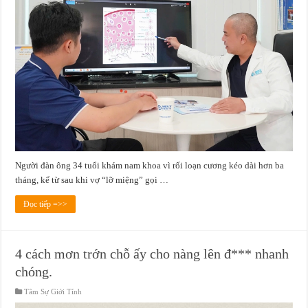
Người đàn ông 34 tuổi khám nam khoa vì rối loạn cương kéo dài hơn ba
tháng, kể từ sau khi vợ “lỡ miệng” gọi …
Đọc tiếp =>>
4 cách mơn trớn chỗ ấy cho nàng lên đ*** nhanh
chóng.
Tâm Sự Giới Tính