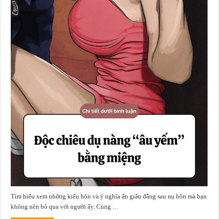
Tìm hiểu xem những kiểu hôn và ý nghĩa ẩn giấu đằng sau nụ hôn mà bạn
không nên bỏ qua với người ấy. Cùng …