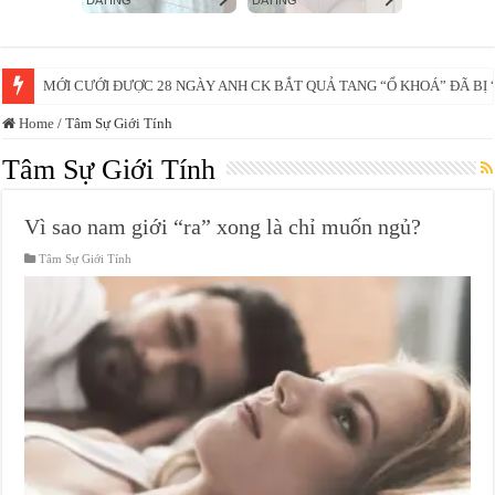
Vừa học võ xong thì ngay lúc mẹ bị cớp =)))
Home
/
Tâm Sự Giới Tính
Tâm Sự Giới Tính
Vì sao nam giới “ra” xong là chỉ muốn ngủ?
Tâm Sự Giới Tính