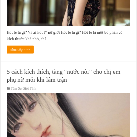
Hột le là gì? Vị trí hột l* nữ giới Hột le là gì? Hột le là một bộ phận có
kích thước khá nhỏ, chỉ …
Đọc tiếp =>>
5 cách kích thích, tăng “nước nôi” cho chị em
phụ nữ mỗi khi lâm trận
Tâm Sự Giới Tính