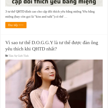
3 tư thế QHTD đỉnh cao cho cặp đôi thích yêu bằng miệng Yêu bằng
miệng (hay còn gọi là “kiss and talk”) có thể …
Đọc tiếp =>>
Vì sao tư thế D.O.G.G.Y là tư thế được đàn ông
yêu thích khi QHTD nhất?
Tâm Sự Giới Tính