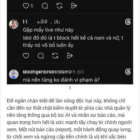
3
Để ngăn chặn triệt để làn sóng độc hại này, không chỉ
cần đến sự thắt chặt kiểm duyệt từ phía các nhà quản lý
nền tảng thông qua bộ lọc AI và nhân sự báo cáo, mà
quan trọng hơn hết là sức mạnh tẩy chay từ chính người
xem. Một nút báo cáo (report), một hành động quay lưng,
từ chối xem và ngừng cấp tiền chính là vũ khí sắc bén