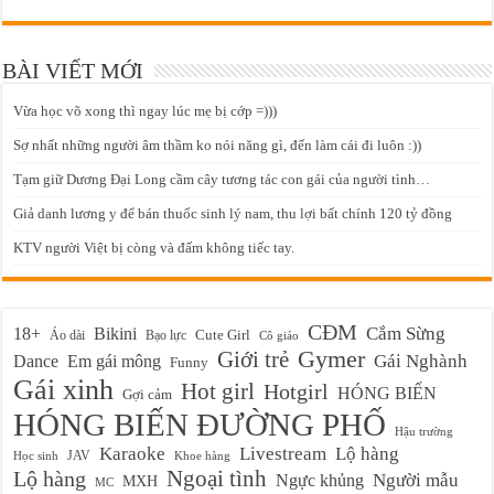
BÀI VIẾT MỚI
Vừa học võ xong thì ngay lúc mẹ bị cớp =)))
Sợ nhất những người âm thầm ko nói năng gì, đến làm cái đi luôn :))
Tạm giữ Dương Đại Long cầm cây tương tác con gái của người tình…
Giả danh lương y để bán thuốc sinh lý nam, thu lợi bất chính 120 tỷ đồng
KTV người Việt bị còng và đấm không tiếc tay.
CĐM
Cắm Sừng
18+
Bikini
Cute Girl
Áo dài
Bạo lực
Cô giáo
Gymer
Giới trẻ
Em gái mông
Gái Nghành
Dance
Funny
Gái xinh
Hot girl
Hotgirl
HÓNG BIẾN
Gợi cảm
HÓNG BIẾN ĐƯỜNG PHỐ
Hậu trường
Karaoke
Livestream
Lộ hàng
JAV
Học sinh
Khoe hàng
Ngoại tình
Lộ hàng
Ngực khủng
Người mẫu
MXH
MC