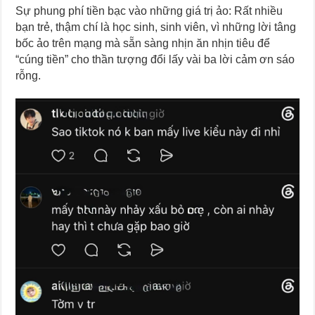
Sự phung phí tiền bạc vào những giá trị ảo: Rất nhiều
bạn trẻ, thậm chí là học sinh, sinh viên, vì những lời tâng
bốc ảo trên mạng mà sẵn sàng nhịn ăn nhịn tiêu để
“cúng tiền” cho thần tượng đổi lấy vài ba lời cảm ơn sáo
rỗng.