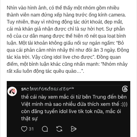
Nhìn vào hình ảnh, có thể thấy một nhóm gồm nhiều
thành viên nam đứng xếp hàng trước ống kính camera.
Tuy nhiên, thay vì những động tác dứt khoát, đẹp mắt,
cái mà khán giả nhận được chỉ là sự hời hợt. Sự phẫn
nộ của cư dân mạng được thể hiện rõ nét qua loạt bình
luận. Một tài khoản không giấu nổi sự ngán ngẩm: “Bỏ
qua cái phản cảm nhìn nhảy thì như đói ăn 3 ngày. Động
tác kìa trời. Vậy cũng idol live cho được”. Đồng quan
điểm, một bình luận khác cũng nhấn mạnh: “Nhóm nhảy
rất xấu luôn động tác quều quào…”.