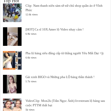
Top Hot
Clip: Nam thanh niên sàm sỡ nữ chủ shop quần áo ở Vĩnh
Phúc
12.6k views
[HOT] Ca sĩ 10X Amee lộ Video nhạy cảm !
6.9k views
Pha lộ hàng siêu đẳng cấp từ thằng người Yêu Mất Dại =))
6.6k views
Gái xinh BIGO và Những pha LỘ hàng thần thánh !
5.7k views
VideoClip: Mon2k (Trần Ngọc Ánh) livestream lộ hàng sau
cuộc PTTM thất bại
5k views