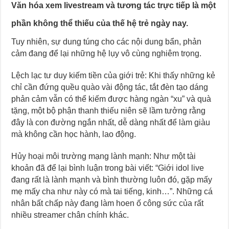
Văn hóa xem livestream và tương tác trực tiếp là một
phần không thể thiếu của thế hệ trẻ ngày nay.
Tuy nhiên, sự dung túng cho các nội dung bẩn, phản
cảm đang để lại những hệ lụy vô cùng nghiêm trọng.
Lệch lạc tư duy kiếm tiền của giới trẻ: Khi thấy những kẻ
chỉ cần đứng quều quào vài động tác, tắt đèn tạo dáng
phản cảm vẫn có thể kiếm được hàng ngàn “xu” và quà
tặng, một bộ phận thanh thiếu niên sẽ lầm tưởng rằng
đây là con đường ngắn nhất, dễ dàng nhất để làm giàu
mà không cần học hành, lao động.
Hủy hoại môi trường mạng lành mạnh: Như một tài
khoản đã để lại bình luận trong bài viết: “Giới idol live
đang rất là lành mạnh và bình thường luôn đó, gặp mấy
mẹ mấy cha như này có mà tai tiếng, kinh…”. Những cá
nhân bất chấp này đang làm hoen ố công sức của rất
nhiều streamer chân chính khác.