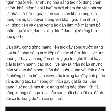
ngàn người trẻ. Từ những nhà sáng tạo nội dung chân
chính, khái niệm “Idol Live” ra đời nhằm tôn vinh những
cá nhân sở hữu ngoại hình sáng sân khấu cùng khả
năng tương tác duyên dáng với khán giả. Thế nhưng,
khi đồng tiền và danh vọng ảo dần làm mờ mắt một bộ
phận người trẻ, danh xưng “Idol” đang bị rẻ rúng hơn
bao giờ hết.
Gần đây, cộng đồng mạng liên tục dậy sóng trước hàng
loạt buổi phát sóng trực tiếp của các nhóm “Idol Live” tự
phong. Thay vì mang đến những giá trị nghệ thuật hay
giải trí lành mạnh, các buổi live này lại tràn ngập những
màn vũ đạo thảm họa, thần thái quều quào và đỉnh điểm
là những chiêu trò câu view, câu tương tác đầy tính phản
cảm, dung tục. Làn sóng chỉ trích gay gắt từ dư luận
đang hướng về một thực trạng đáng báo động: Khi tài
năng không có, người ta sẵn sàng bất chấp tất cả, đánh
đổi cả tự trọng để “ăn xin online”.