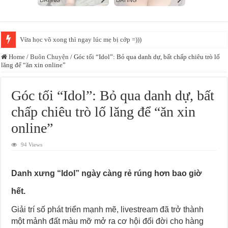
Vừa học võ xong thì ngay lúc mẹ bị cớp =)))
Sợ nhất những người âm thầm ko nói năng gì, đến làm cái đi luôn :))
Home
/
Buôn Chuyện
/
Góc tối “Idol”: Bỏ qua danh dự, bất chấp chiêu trò lố
lăng để “ăn xin online”
Góc tối “Idol”: Bỏ qua danh dự, bất
chấp chiêu trò lố lăng để “ăn xin
online”
94 Views
Danh xưng “Idol” ngày càng rẻ rúng hơn bao giờ
hết.
Giải trí số phát triển mạnh mẽ, livestream đã trở thành
một mảnh đất màu mỡ mở ra cơ hội đổi đời cho hàng