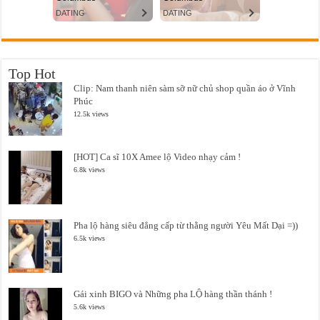
Top Hot
Clip: Nam thanh niên sàm sỡ nữ chủ shop quần áo ở Vĩnh
Phúc
12.5k views
[HOT] Ca sĩ 10X Amee lộ Video nhạy cảm !
6.8k views
Pha lộ hàng siêu đẳng cấp từ thằng người Yêu Mất Dại =))
6.5k views
Gái xinh BIGO và Những pha LỘ hàng thần thánh !
5.6k views