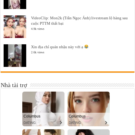
VideoClip: Mon2k (Trần Ngọc Ánh) livestream lộ hàng sau
cuộc PTTM thất bại
4.9k views
Xin địa chỉ quán nhậu này với ạ
2.6k views
Nhà tài trợ