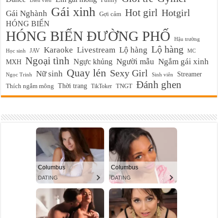
Diễn viên
Gái xinh
Hot girl
Hotgirl
Gái Nghành
Gợi cảm
HÓNG BIẾN
HÓNG BIẾN ĐƯỜNG PHỐ
Hậu trường
Lộ hàng
Karaoke
Livestream
Lộ hàng
JAV
Học sinh
MC
Ngoại tình
Ngực khủng
Người mẫu
Ngắm gái xinh
MXH
Quay lén
Sexy Girl
Nữ sinh
Streamer
Ngọc Trinh
Sinh viên
Đánh ghen
Thời trang
Thích ngắm mông
TikToker
TNGT