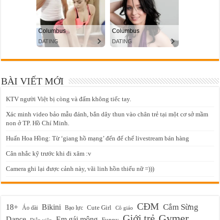
BÀI VIẾT MỚI
KTV người Việt bị còng và đấm không tiếc tay.
Xác minh video bảo mẫu đánh, bắn dây thun vào chân trẻ tại một cơ sở mầm
non ở TP. Hồ Chí Minh.
Huấn Hoa Hồng: Từ ‘giang hồ mạng’ đến đế chế livestream bán hàng
Cân nhắc kỹ trước khi đi xăm :v
Camera ghi lại được cảnh này, vãi linh hồn thiếu nữ =)))
CĐM
Cắm Sừng
18+
Bikini
Cute Girl
Áo dài
Bạo lực
Cô giáo
Gymer
Giới trẻ
Em gái mông
Dance
Funny