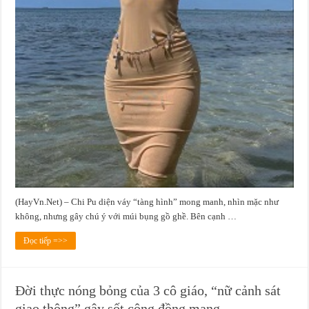
(HayVn.Net) – Chi Pu diện váy “tàng hình” mong manh, nhìn mặc như
không, nhưng gây chú ý với múi bụng gồ ghề. Bên cạnh …
Đọc tiếp =>>
Đời thực nóng bỏng của 3 cô giáo, “nữ cảnh sát
giao thông” gây sốt cộng đồng mạng