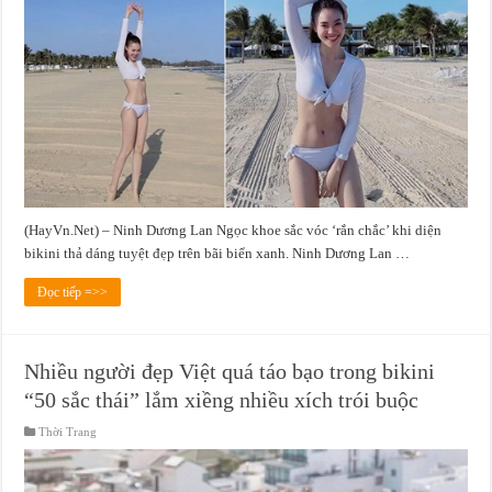
(HayVn.Net) – Ninh Dương Lan Ngọc khoe sắc vóc ‘rắn chắc’ khi diện
bikini thả dáng tuyệt đẹp trên bãi biển xanh. Ninh Dương Lan …
Đọc tiếp =>>
Nhiều người đẹp Việt quá táo bạo trong bikini
“50 sắc thái” lắm xiềng nhiều xích trói buộc
Thời Trang