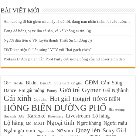
BÀI VIẾT MỚI
Anh chồng đi bắt gken như này là dở rồi, đang nạn nhân thành bị cáo luôn…
Đang đá bóng bị xe lùa cả sân, về kể không ai tin =)))
Người đầu tiên ở VN luyện thành Thiết Sa Chưởng :))
TikToker triệu fl “lên sóng” VTV với “hai gạch chéo”
Portgas D. Ace phiên bản Pool Party cực nóng bỏng của nữ coser xinh đẹp
CĐM
Cắm Sừng
18+
Bikini
Cute Girl
Áo dài
Bạo lực
Cô giáo
Gymer
Giới trẻ
Em gái mông
Gái Nghành
Dance
Funny
Gái xinh
Hot girl
Hotgirl
HÓNG BIẾN
Gợi cảm
HÓNG BIẾN ĐƯỜNG PHỐ
Hậu trường
Karaoke
Livestream
Lộ hàng
JAV
Học sinh
Khoe hàng
Ngoại tình
Lộ hàng
Ngực khủng
Người mẫu
MXH
MC
Quay lén
Sexy Girl
Ngắm gái xinh
Nữ sinh
Ngọc Trinh