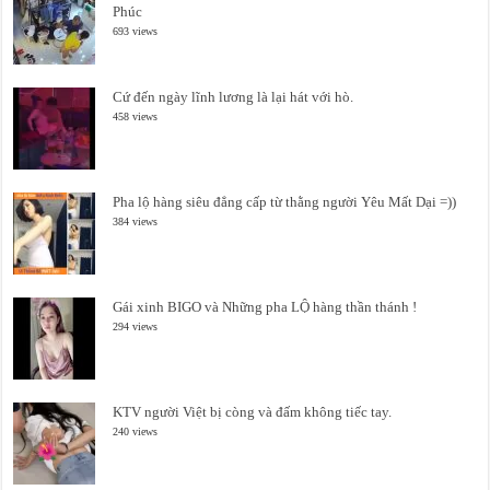
Phúc
693 views
Cứ đến ngày lĩnh lương là lại hát với hò.
458 views
Pha lộ hàng siêu đẳng cấp từ thằng người Yêu Mất Dại =))
384 views
Gái xinh BIGO và Những pha LỘ hàng thần thánh !
294 views
KTV người Việt bị còng và đấm không tiếc tay.
240 views