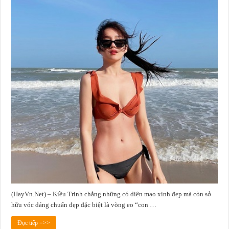
(HayVn.Net) – Kiều Trinh chẳng những có diện mạo xinh đẹp mà còn sở
hữu vóc dáng chuẩn đẹp đặc biệt là vòng eo “con …
Đọc tiếp =>>