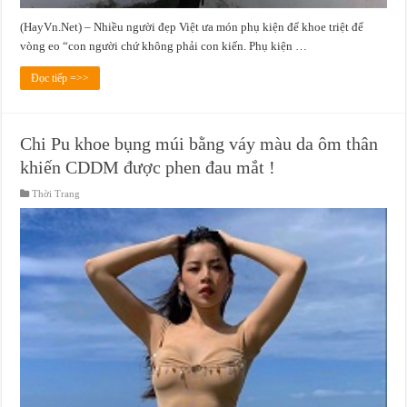
(HayVn.Net) – Nhiều người đẹp Việt ưa món phụ kiện để khoe triệt để
vòng eo “con người chứ không phải con kiến. Phụ kiện …
Đọc tiếp =>>
Chi Pu khoe bụng múi bằng váy màu da ôm thân
khiến CDDM được phen đau mắt !
Thời Trang