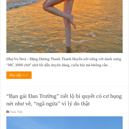
(HayVn.Net) – Đặng Dương Thanh Thanh Huyền nổi tiếng với danh xưng
“MC 3000 chữ” nhờ lối dẫn duyên dáng, cuốn hút mà không cần …
Đọc tiếp =>>
“Bạn gái Đan Trường” tiết lộ bí quyết có cơ bụng
nét như vẽ, “ngã ngửa” vì lý do thật
Teen Việt