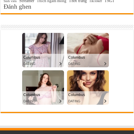
Streamer
Thời trang
Thích ngắm mông
TikToker
TNGT
Sinh viên
Đánh ghen