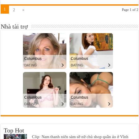
1
2
»
Page 1 of 2
Nhà tài trợ
Top Hot
Clip: Nam thanh niên sàm sỡ nữ chủ shop quần áo ở Vĩnh