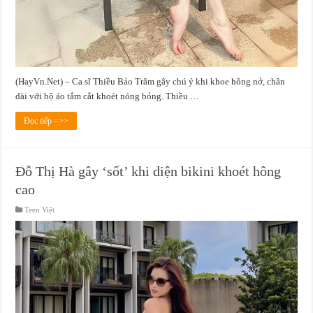
(HayVn.Net) – Ca sĩ Thiều Bảo Trâm gây chú ý khi khoe hông nở, chân
dài với bộ áo tắm cắt khoét nóng bỏng. Thiều …
Đọc tiếp =>>
Đỗ Thị Hà gây ‘sốt’ khi diện bikini khoét hông
cao
Teen Việt