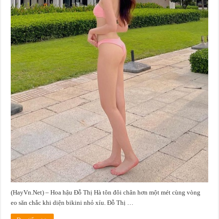
(HayVn.Net) – Hoa hậu Đỗ Thị Hà tôn đôi chân hơn một mét cùng vòng
eo săn chắc khi diện bikini nhỏ xíu. Đỗ Thị …