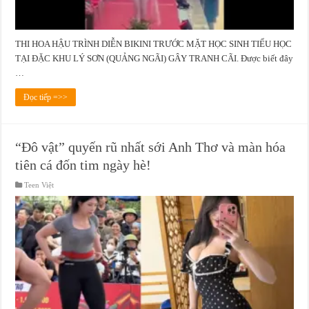
THI HOA HẬU TRÌNH DIỄN BIKINI TRƯỚC MẶT HỌC SINH TIỂU HỌC
TẠI ĐẶC KHU LÝ SƠN (QUẢNG NGÃI) GÂY TRANH CÃI. Được biết đây
…
Đọc tiếp =>>
“Đô vật” quyến rũ nhất sới Anh Thơ và màn hóa
tiên cá đốn tim ngày hè!
Teen Việt