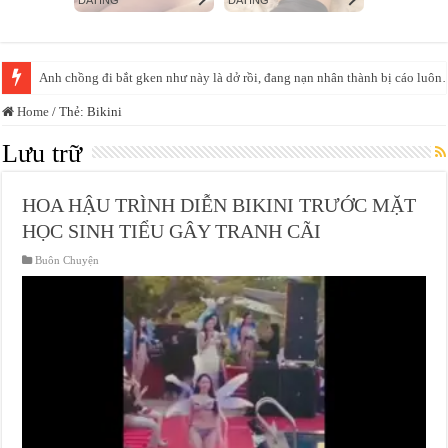
Đang đá bóng bị xe lùa cả sân, về kể không ai tin =)))
Home
/
Thẻ:
Bikini
Lưu trữ
HOA HẬU TRÌNH DIỄN BIKINI TRƯỚC MẶT
HỌC SINH TIỂU GÂY TRANH CÃI
Buôn Chuyện