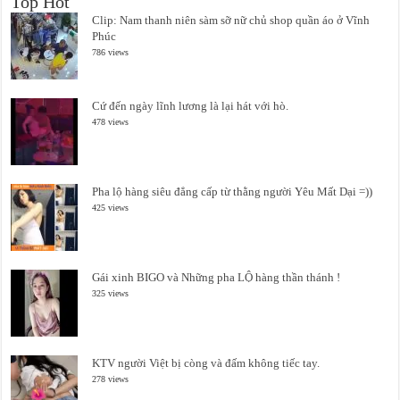
Top Hot
Clip: Nam thanh niên sàm sỡ nữ chủ shop quần áo ở Vĩnh
Phúc
786 views
Cứ đến ngày lĩnh lương là lại hát với hò.
478 views
Pha lộ hàng siêu đẳng cấp từ thằng người Yêu Mất Dại =))
425 views
Gái xinh BIGO và Những pha LỘ hàng thần thánh !
325 views
KTV người Việt bị còng và đấm không tiếc tay.
278 views