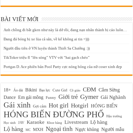
BÀI VIẾT MỚI
Anh chồng đi bắt gken như này là dở rồi, đang nạn nhân thành bị cáo luôn…
Đang đá bóng bị xe lùa cả sân, về kể không ai tin =)))
Người đầu tiên ở VN luyện thành Thiết Sa Chưởng :))
TikToker triệu fl “lên sóng” VTV với “hai gạch chéo”
Portgas D. Ace phiên bản Pool Party cực nóng bỏng của nữ coser xinh đẹp
CĐM
Cắm Sừng
18+
Bikini
Cute Girl
Áo dài
Bạo lực
Cô giáo
Gymer
Giới trẻ
Em gái mông
Gái Nghành
Dance
Funny
Gái xinh
Hot girl
Hotgirl
HÓNG BIẾN
Gợi cảm
HÓNG BIẾN ĐƯỜNG PHỐ
Hậu trường
Karaoke
Livestream
Lộ hàng
JAV
Học sinh
Khoe hàng
Ngoại tình
Lộ hàng
Ngực khủng
Người mẫu
MXH
MC