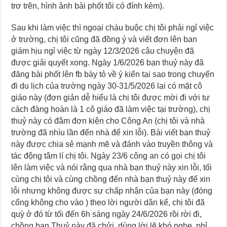
trơ trẽn, hình ảnh bài phốt tôi có đính kèm).
Sau khi làm việc thì ngoại cháu buộc chị tôi phải ngỉ việc
ở trường, chị tôi cũng đã đồng ý và viết đơn lên ban
giám hịu ngỉ việc từ ngày 12/3/2026 câu chuyện đã
được giải quyết xong. Ngày 1/6/2026 bạn thuỷ này đã
đăng bài phốt lên fb bày tỏ về ý kiến tại sao trong chuyến
đi du lịch của trường ngày 30-31/5/2026 lại có mặt cô
giáo này (đơn giản dễ hiểu là chị tôi được mời đi với tư
cách đàng hoàn là 1 cô giáo đã làm việc tại trường), chị
thuỷ này có đâm đơn kiện cho Công An (chị tôi và nhà
trường đã nhìu lần đến nhà để xin lỗi). Bài viết bạn thuỷ
này được chia sẻ mạnh mẽ và đánh vào truyền thông và
tác động tâm lí chị tôi. Ngày 23/6 công an có gọi chị tôi
lên làm việc và nói rằng qua nhà bạn thuỷ này xin lỗi, tối
cùng chị tôi và cùng chồng đến nhà bạn thuỷ này để xin
lỗi nhưng không được sự chấp nhận của bạn này (đóng
cổng không cho vào ) theo lời người dân kể, chị tôi đã
quỳ ở đó từ tối đến 6h sáng ngày 24/6/2026 rồi rời đi,
chồng bạn Thuỷ này đã chửi, dùng lời lẽ khó nghe, phỉ