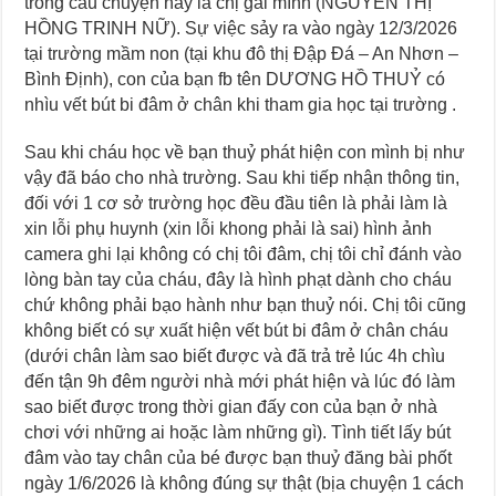
trong câu chuyện này là chị gái mình (NGUYỄN THỊ
HỒNG TRINH NỮ). Sự việc sảy ra vào ngày 12/3/2026
tại trường mầm non (tại khu đô thị Đập Đá – An Nhơn –
Bình Định), con của bạn fb tên DƯƠNG HỒ THUỶ có
nhìu vết bút bi đâm ở chân khi tham gia học tại trường .
Sau khi cháu học về bạn thuỷ phát hiện con mình bị như
vậy đã báo cho nhà trường. Sau khi tiếp nhận thông tin,
đối với 1 cơ sở trường học đều đầu tiên là phải làm là
xin lỗi phụ huynh (xin lỗi khong phải là sai) hình ảnh
camera ghi lại không có chị tôi đâm, chị tôi chỉ đánh vào
lòng bàn tay của cháu, đây là hình phạt dành cho cháu
chứ không phải bạo hành như bạn thuỷ nói. Chị tôi cũng
không biết có sự xuất hiện vết bút bi đâm ở chân cháu
(dưới chân làm sao biết được và đã trả trẻ lúc 4h chìu
đến tận 9h đêm người nhà mới phát hiện và lúc đó làm
sao biết được trong thời gian đấy con của bạn ở nhà
chơi với những ai hoặc làm những gì). Tình tiết lấy bút
đâm vào tay chân của bé được bạn thuỷ đăng bài phốt
ngày 1/6/2026 là không đúng sự thật (bịa chuyện 1 cách