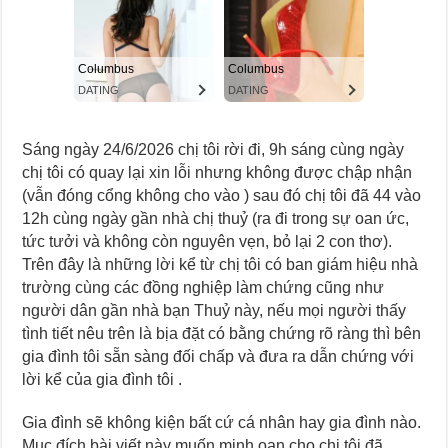
Sáng ngày 24/6/2026 chị tôi rời đi, 9h sáng cùng ngày
chị tôi có quay lại xin lỗi nhưng không được chập nhận
(vẫn đóng cổng không cho vào ) sau đó chị tôi đã 44 vào
12h cùng ngày gần nhà chị thuỷ (ra đi trong sự oan ức,
tức tưởi và không còn nguyên vẹn, bỏ lại 2 con thơ).
Trên đây là những lời kể từ chị tôi có ban giám hiệu nhà
trường cùng các đồng nghiệp làm chứng cũng như
người dân gần nhà bạn Thuỷ này, nếu mọi người thấy
tình tiết nêu trên là bịa đặt có bằng chứng rõ ràng thì bên
gia đình tôi sẵn sàng đối chấp và đưa ra dẫn chứng với
lời kể của gia đình tôi .
Gia đình sẽ không kiện bất cứ cá nhân hay gia đình nào.
Mục đích bài viết này muốn minh oan cho chị tôi đã