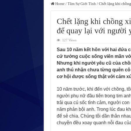
Home
/
Tâm Sự Giới Tính
/
Chết lặng khi chồng
Chết lặng khi chồng x
để quay lại với người 
127 Views
Sau 10 năm kết hôn với hai đứa co
cứ tưởng cuộc sống viên mãn với 
Nhưng khi người yêu cũ của ch
anh thú nhận chưa từng quên cô ấ
cơ hội được sống thật với cảm x
10 năm trước, khi đến với chồng, tô
người phụ nữ đầu tiên trong tim anh
trải qua cú sốc tình cảm, người con
năm phản bội anh. Trong lúc đau khổ
để sẻ chia. Chúng tôi dần thân nha
chuyện đều xoay quanh nỗi đau của