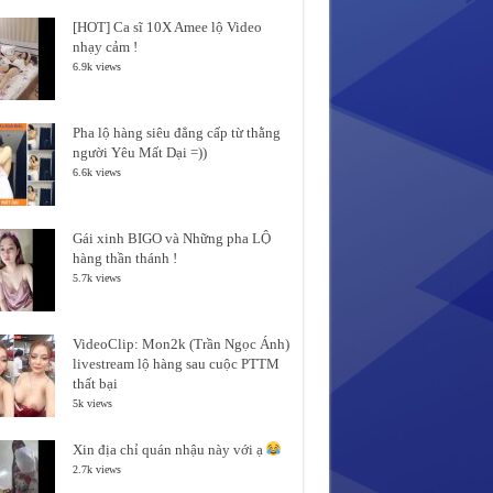
[HOT] Ca sĩ 10X Amee lộ Video
nhạy cảm !
6.9k views
Pha lộ hàng siêu đẳng cấp từ thằng
người Yêu Mất Dại =))
6.6k views
Gái xinh BIGO và Những pha LỘ
hàng thần thánh !
5.7k views
VideoClip: Mon2k (Trần Ngọc Ánh)
livestream lộ hàng sau cuộc PTTM
thất bại
5k views
Xin địa chỉ quán nhậu này với ạ
2.7k views