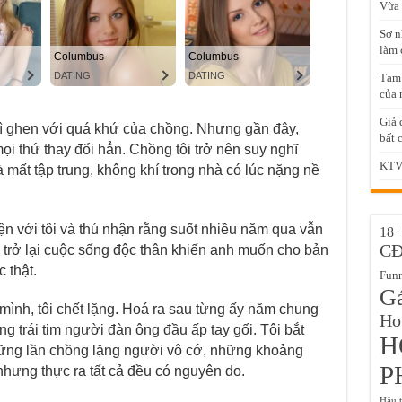
Vừa 
Sợ n
làm c
Tạm 
của 
Giả 
 vì ghen với quá khứ của chồng. Nhưng gần đây,
bất 
ọi thứ thay đổi hẳn. Chồng tôi trở nên suy nghĩ
KTV 
mất tập trung, không khí trong nhà có lúc nặng nề
ện với tôi và thú nhận rằng suốt nhiều năm qua vẫn
18+
C
 trở lại cuộc sống độc thân khiến anh muốn cho bản
 thật.
Fun
Gá
mình, tôi chết lặng. Hoá ra sau từng ấy năm chung
Hot
g trái tim người đàn ông đầu ấp tay gối. Tôi bắt
H
những lần chồng lặng người vô cớ, những khoảng
P
nhưng thực ra tất cả đều có nguyên do.
Hậu 