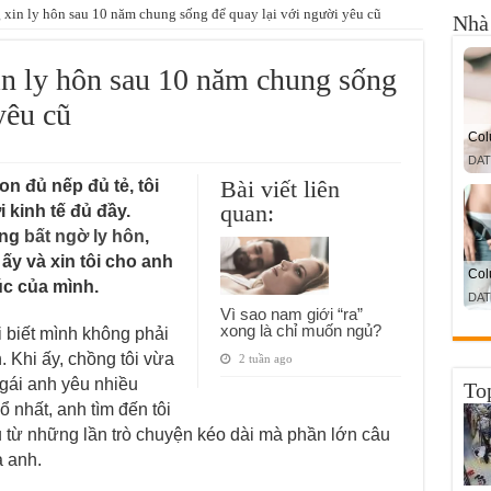
 xin ly hôn sau 10 năm chung sống để quay lại với người yêu cũ
Nhà 
in ly hôn sau 10 năm chung sống
yêu cũ
Bài viết liên
n đủ nếp đủ tẻ, tôi
quan:
kinh tế đủ đầy.
ồng
bất ngờ ly hôn
,
y và xin tôi cho anh
úc của mình.
Vì sao nam giới “ra”
xong là chỉ muốn ngủ?
i biết mình không phải
. Khi ấy, chồng tôi vừa
2 tuần ago
 gái anh yêu nhiều
To
 nhất, anh tìm đến tôi
u từ những lần trò chuyện kéo dài mà phần lớn câu
 anh.