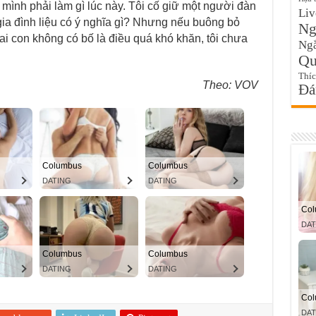
mình phải làm gì lúc này. Tôi cố giữ một người đàn
Liv
gia đình liệu có ý nghĩa gì? Nhưng nếu buông bỏ
Ngo
i con không có bố là điều quá khó khăn, tôi chưa
Ngắ
Qu
Thí
Theo: VOV
Đa