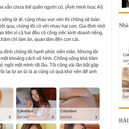
a vẫn chưa thể quên người cũ. (Ảnh minh hoạ: AI)
n sống tử tế, cùng nhau vun vén thì chồng sẽ toàn
Nhà 
rôi qua, chúng tôi có với nhau hai con. Gia đình nhỏ
 tiền vì cả hai đều có công việc kinh doanh riêng.
chăm chỉ làm ăn, quan tâm đến con cái.
ia đình chúng tôi hạnh phúc viên mãn. Nhưng tôi
ại một khoảng cách vô hình. Chồng sống khá trầm
úc ngồi một mình rất lâu. Tôi cũng vài lần bắt gặp
i lại tự an ủi là ai cũng có quá khứ nên để anh
BÀI