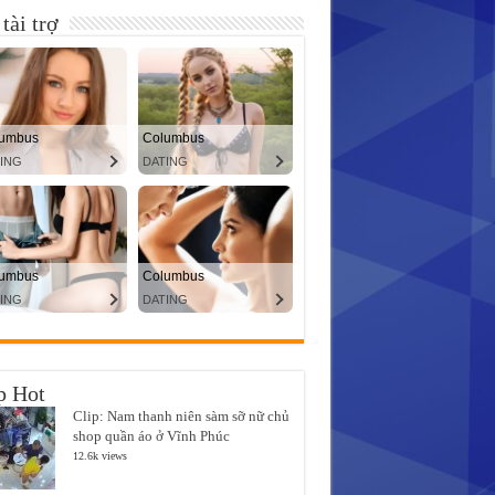
tài trợ
p Hot
Clip: Nam thanh niên sàm sỡ nữ chủ
shop quần áo ở Vĩnh Phúc
12.6k views