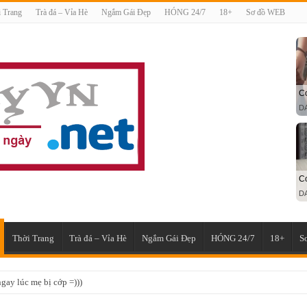
 Trang
Trà đá – Vỉa Hè
Ngắm Gái Đẹp
HÓNG 24/7
18+
Sơ đồ WEB
Thời Trang
Trà đá – Vỉa Hè
Ngắm Gái Đẹp
HÓNG 24/7
18+
S
gay lúc mẹ bị cớp =)))