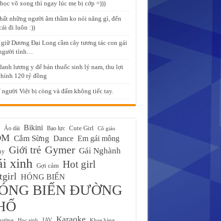
học võ xong thì ngay lúc mẹ bị cớp =)))
hất những người âm thầm ko nói năng gì, đến
ái đi luôn :))
giữ Dương Đại Long cầm cây tương tác con gái
người tình…
danh lương y để bán thuốc sinh lý nam, thu lợi
chính 120 tỷ đồng
người Việt bị còng và đấm không tiếc tay.
Bikini
Cute Girl
Áo dài
Bạo lực
Cô giáo
ĐM
Cắm Sừng
Em gái mông
Dance
Gymer
Giới trẻ
Gái Nghành
ny
i xinh
Hot girl
Gợi cảm
girl
HÓNG BIẾN
ÓNG BIẾN ĐƯỜNG
HỐ
Karaoke
JAV
trường
Học sinh
Khoe hàng