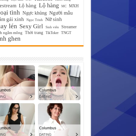
Lộ hàng
estream
Lộ hàng
MXH
MC
ại tình
Ngực khủng
Người mẫu
m gái xinh
Nữ sinh
Ngọc Trinh
ay lén
Sexy Girl
Streamer
Sinh viên
Thời trang
ch ngắm mông
TikToker
TNGT
́nh ghen