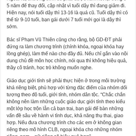
5 năm để thay đổi, cập nhật vì tuổi dậy thì đang giảm đi.
Hiện nay, nói tuổi dậy thì 13-16 là quá cũ. Tuổi dậy thì có
thể từ 9-10 tuổi, bạn gái dưới 7 tuổi mới gọi là dậy thì
sớm.
Bác sĩ Phạm Vũ Thiên cũng cho rằng, bộ GD-ĐT phải
đứng ra làm chương trình (chính khóa, ngoại khóa hay
lồng ghép), làm thế nào cho đầy đủ. Nếu chỉ gắn vào nội
dung chủ đề môn học chính, nói qua thì không hiệu quả,
thầy cô tránh, học trò không muốn nghe.
Giáo dục giới tính sẽ phải thực hiện ở trong môi trường
khá riêng biệt, phù hợp với từng đặc điểm của nhóm dối
tượng theo độ tuổi, giới tính, nhóm dân tộc. “Chắc chắn
không nên làm những cuộc giáo dục giới tính theo kiểu
một lớp học trộn lẫn cả bạn trai, bạn gái để bàn những
vấn đề sâu về hành vi tình dục, khả năng thụ thai, giao
hợp. Nếu đưa chương trình cho các em ở không gian
riêng theo mô hình CLB, ngoại khóa cho những nhóm