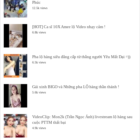
Phúc
12.5k views
[HOT] Ca sĩ 10X Amee lộ Video nhạy cảm !
6.8k views
Pha lộ hàng siêu đẳng cấp từ thằng người Yêu Mất Dại =))
6.5k views
Gái xinh BIGO và Những pha LỘ hàng thần thánh !
5.6k views
VideoClip: Mon2k (Trần Ngọc Ánh) livestream lộ hàng sau
cuộc PTTM thất bại
4.9k views