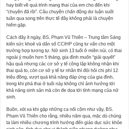
hay biết về quá trình mang thai của em cho đến khi
“chuyện đã rồi”. Câu chuyện chấn động dư luận suốt
tuần qua song trên thực tế đây không phải là chuyện
hiếm gặp.
Cách đây ít ngày, BS. Phạm Vũ Thiên – Trung tâm Sáng
kiến sức khoẻ và dân số CCIHP cũng tư vấn cho một
trường hợp tương tự. Nữ sinh 13 tuổi ở miền núi, có thai
ngoài ý muốn hơn 5 tháng, gia đình muốn “giải quyết”
hậu quả nhưng các cơ sở y tế công lập không nhận khi
thai quá to, còn cơ sở y tế tư nhân thì đòi hỏi chi phí 12
triệu đồng, vượt quá khả năng đáp ứng của gia đình,
trong khi phá thai ở tuổi này không chỉ ảnh hưởng tới
khả năng sinh sản mà còn đe dọa tới tính mạng của nữ
sinh.
Buồn, xót xa khi gặp những ca nổi cộm như vậy, BS.
Phạm Vũ Thiên cho rằng, nhiều năm qua, mặc dù chúng
ta làm nhiều chương trình hướng đến giáo dục sức khỏe