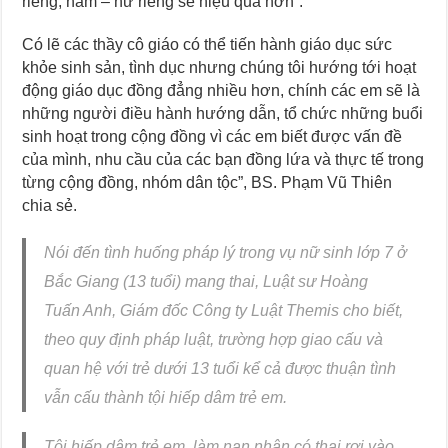
riêng, nam – nữ riêng sẽ hiệu quả hơn”.
Có lẽ các thầy cô giáo có thể tiến hành giáo dục sức
khỏe sinh sản, tình dục nhưng chúng tôi hướng tới hoạt
động giáo dục đồng đẳng nhiều hơn, chính các em sẽ là
những người điều hành hướng dẫn, tổ chức những buổi
sinh hoạt trong cộng đồng vì các em biết được vấn đề
của mình, nhu cầu của các bạn đồng lứa và thực tế trong
từng cộng đồng, nhóm dân tộc”, BS. Phạm Vũ Thiên
chia sẻ.
Nói đến tình huống pháp lý trong vụ nữ sinh lớp 7 ở
Bắc Giang (13 tuổi) mang thai, Luật sư Hoàng
Tuấn Anh, Giám đốc Công ty Luật Themis cho biết,
theo quy định pháp luật, trường hợp giao cấu và
quan hệ với trẻ dưới 13 tuổi kể cả được thuận tình
vẫn cấu thành tội hiếp dâm trẻ em.
Tội hiếp dâm trẻ em, làm nạn nhân có thai rơi vào