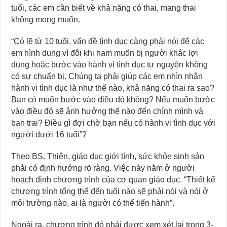
tuổi, các em cần biết về khả năng có thai, mang thai
không mong muốn.
“Có lẽ từ 10 tuổi, vấn đề tình dục càng phải nói để các
em hình dung vì đôi khi ham muốn bị người khác lợi
dụng hoặc bước vào hành vi tình dục tự nguyện không
có sự chuẩn bị. Chúng ta phải giúp các em nhìn nhận
hành vi tình dục là như thế nào, khả năng có thai ra sao?
Bạn có muốn bước vào điều đó không? Nếu muốn bước
vào điều đó sẽ ảnh hưởng thế nào đến chính mình và
bạn trai? Điều gì đợi chờ bạn nếu có hành vi tình dục với
người dưới 16 tuổi”?
Theo BS. Thiên, giáo dục giới tính, sức khỏe sinh sản
phải có định hướng rõ ràng. Việc này nằm ở người
hoạch định chương trình của cơ quan giáo dục. “Thiết kế
chương trình tổng thể đến tuổi nào sẽ phải nói và nói ở
môi trường nào, ai là người có thể tiến hành”.
Ngoài ra, chương trình đó phải được xem xét lại trong 3-