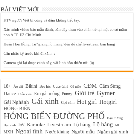
BÀI VIẾT MỚI
KTV người Việt bị còng và đấm không tiếc tay.
Xác minh video bảo mẫu đánh, bắn dây thun vào chân trẻ tại một cơ sở mầm
non ở TP. Hồ Chí Minh.
Huấn Hoa Hồng: Từ ‘giang hồ mạng’ đến đế chế livestream bán hàng
Cân nhắc kỹ trước khi đi xăm :v
Camera ghi lại được cảnh này, vãi linh hồn thiếu nữ =)))
CĐM
Cắm Sừng
18+
Bikini
Cute Girl
Áo dài
Bạo lực
Cô giáo
Gymer
Giới trẻ
Em gái mông
Dance
Funny
Diễn viên
Gái xinh
Hot girl
Hotgirl
Gái Nghành
Gợi cảm
HÓNG BIẾN
HÓNG BIẾN ĐƯỜNG PHỐ
Hậu trường
Lộ hàng
Karaoke
Livestream
Lộ hàng
JAV
Học sinh
MC
Ngoại tình
Ngực khủng
Người mẫu
Ngắm gái xinh
MXH