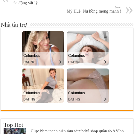
tác động vật lý.
Next
Mỹ Huệ: Nụ hồng mong manh !
Nhà tài trợ
Top Hot
Clip: Nam thanh niên sàm sỡ nữ chủ shop quần áo ở Vĩnh