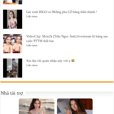
Gái xinh BIGO và Những pha LỘ hàng thần thánh !
5.6k views
VideoClip: Mon2k (Trần Ngọc Ánh) livestream lộ hàng sau
cuộc PTTM thất bại
4.9k views
Xin địa chỉ quán nhậu này với ạ
2.6k views
Nhà tài trợ