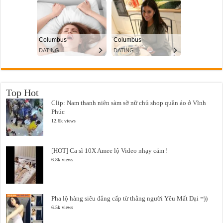
Top Hot
Clip: Nam thanh niên sàm sỡ nữ chủ shop quần áo ở Vĩnh
Phúc
12.6k views
[HOT] Ca sĩ 10X Amee lộ Video nhạy cảm !
6.8k views
Pha lộ hàng siêu đẳng cấp từ thằng người Yêu Mất Dại =))
6.5k views