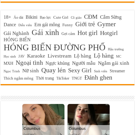
CĐM
Cắm Sừng
18+
Bikini
Cute Girl
Áo dài
Bạo lực
Cô giáo
Gymer
Giới trẻ
Em gái mông
Dance
Funny
Diễn viên
Gái xinh
Hot girl
Hotgirl
Gái Nghành
Gợi cảm
HÓNG BIẾN
HÓNG BIẾN ĐƯỜNG PHỐ
Hậu trường
Lộ hàng
Karaoke
Livestream
Lộ hàng
JAV
Học sinh
MC
Ngoại tình
Ngực khủng
Người mẫu
Ngắm gái xinh
MXH
Quay lén
Sexy Girl
Nữ sinh
Streamer
Ngọc Trinh
Sinh viên
Đánh ghen
Thời trang
Thích ngắm mông
TikToker
TNGT