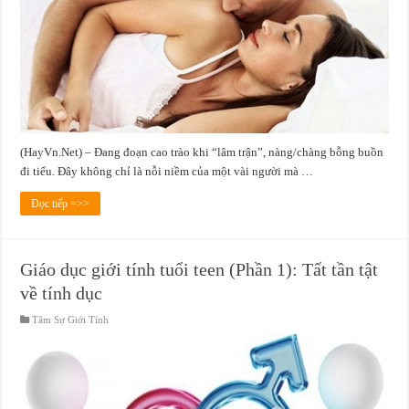
(HayVn.Net) – Đang đoạn cao trào khi “lâm trận”, nàng/chàng bỗng buồn
đi tiểu. Đây không chỉ là nỗi niềm của một vài người mà …
Đọc tiếp =>>
Giáo dục giới tính tuổi teen (Phần 1): Tất tần tật
về tính dục
Tâm Sự Giới Tính