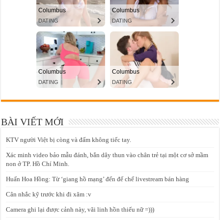
BÀI VIẾT MỚI
KTV người Việt bị còng và đấm không tiếc tay.
Xác minh video bảo mẫu đánh, bắn dây thun vào chân trẻ tại một cơ sở mầm
non ở TP. Hồ Chí Minh.
Huấn Hoa Hồng: Từ ‘giang hồ mạng’ đến đế chế livestream bán hàng
Cân nhắc kỹ trước khi đi xăm :v
Camera ghi lại được cảnh này, vãi linh hồn thiếu nữ =)))