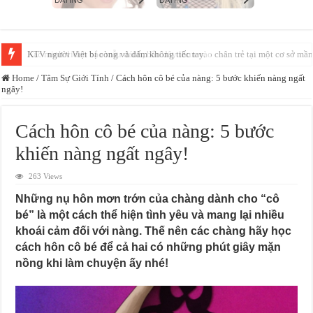
Xác minh video bảo mẫu đánh, bắn dây thun vào chân trẻ tại một cơ sở mầ
Home
/
Tâm Sự Giới Tính
/
Cách hôn cô bé của nàng: 5 bước khiến nàng ngất
ngây!
Cách hôn cô bé của nàng: 5 bước
khiến nàng ngất ngây!
263 Views
Những nụ hôn mơn trớn của chàng dành cho “cô
bé” là một cách thể hiện tình yêu và mang lại nhiều
khoái cảm đối với nàng. Thế nên các chàng hãy học
cách hôn cô bé để cả hai có những phút giây mặn
nồng khi làm chuyện ấy nhé!