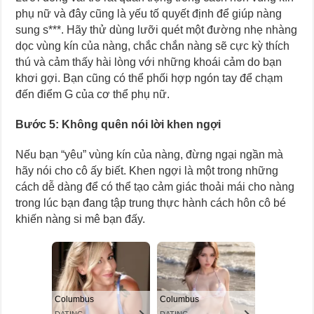
phụ nữ và đây cũng là yếu tố quyết định để giúp nàng
sung s***. Hãy thử dùng lưỡi quét một đường nhẹ nhàng
dọc vùng kín của nàng, chắc chắn nàng sẽ cực kỳ thích
thú và cảm thấy hài lòng với những khoái cảm do bạn
khơi gợi. Bạn cũng có thể phối hợp ngón tay để chạm
đến điểm G của cơ thể phụ nữ.
Bước 5: Không quên nói lời khen ngợi
Nếu bạn “yêu” vùng kín của nàng, đừng ngại ngần mà
hãy nói cho cô ấy biết. Khen ngợi là một trong những
cách dễ dàng để có thể tạo cảm giác thoải mái cho nàng
trong lúc bạn đang tập trung thực hành cách hôn cô bé
khiến nàng si mê bạn đấy.