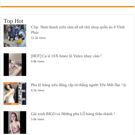
Top Hot
Clip: Nam thanh niên sàm sỡ nữ chủ shop quần áo ở Vĩnh
Phúc
12.5k views
[HOT] Ca sĩ 10X Amee lộ Video nhạy cảm !
6.8k views
Pha lộ hàng siêu đẳng cấp từ thằng người Yêu Mất Dại =))
6.5k views
Gái xinh BIGO và Những pha LỘ hàng thần thánh !
5.6k views