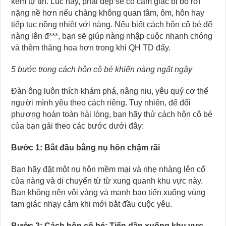
kém tự tin. Lúc này, phái đẹp sẽ có cảm giác bị bỏ rơi
nặng nề hơn nếu chàng không quan tâm, ôm, hôn hay
tiếp tục nồng nhiệt với nàng. Nếu biết cách hôn cô bé để
nàng lên đ***, bạn sẽ giúp nàng nhập cuộc nhanh chóng
và thêm thăng hoa hơn trong khi QH TD đấy.
5 bước trong cách hôn cô bé khiến nàng ngất ngây
Đàn ông luôn thích khám phá, nâng niu, yêu quý cơ thể
người mình yêu theo cách riêng. Tuy nhiên, để đối
phương hoàn toàn hài lòng, bạn hãy thử cách hôn cô bé
của bạn gái theo các bước dưới đây:
Bước 1: Bắt đầu bằng nụ hôn chậm rãi
Bạn hãy đặt một nụ hôn mềm mại và nhẹ nhàng lên cổ
của nàng và di chuyển từ từ xung quanh khu vực này.
Bạn không nên vội vàng và mạnh bạo tiến xuống vùng
tam giác nhạy cảm khi mới bắt đầu cuộc yêu.
Bước 2: Cách hôn cô bé: Tiến dần xuống khu vực