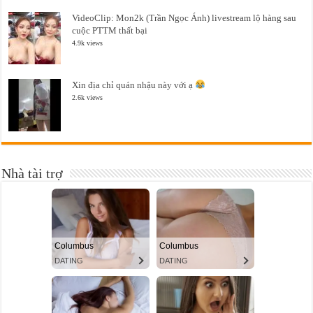
VideoClip: Mon2k (Trần Ngọc Ánh) livestream lộ hàng sau
cuộc PTTM thất bại
4.9k views
Xin địa chỉ quán nhậu này với ạ
2.6k views
Nhà tài trợ