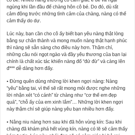
ngùng khi lần đầu để chàng hôn cô bé. Do đó, dù rất
cảm động trước những tình cảm của chàng, nàng có thể
cảm thấy do dự.
Lúc này, bạn cần cho cô ấy biết bạn yêu nàng thật lòng
bằng sự chân thành và mong muốn nàng thật hạnh phúc
thì nàng sẽ sẵn sàng cho điều này hơn. Thậm chí,
những câu nói ngọt ngào và đầy yêu thương của bạn lại
chính là chất xúc tác khiến nàng đổ “đứ đừ” và càng lên
đ*** dễ dàng hơn đấy.
• Đừng quên dùng những lời khen ngợi nàng: Nàng
“yêu” bằng tai, vì thế sẽ rất mong mỏi được nghe những
lời nhận xét “có cánh” từ chàng như “cơ thể em đẹp
quá”, “chỗ ấy của em xinh lắm”… Những lời khen ngợi
này thậm chí sẽ giúp nàng yêu bạn nhiều hơn đấy.
• Nâng niu nàng hơn sau khi đã hôn vùng kín: Sau khi
chàng đã khám phá hết vùng kín, nàng có lẽ sẽ cảm thấy