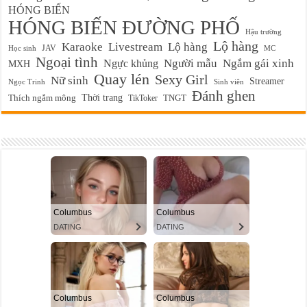
HÓNG BIẾN
HÓNG BIẾN ĐƯỜNG PHỐ
Hậu trường
Lộ hàng
Karaoke
Livestream
Lộ hàng
JAV
Học sinh
MC
Ngoại tình
Ngực khủng
Người mẫu
Ngắm gái xinh
MXH
Quay lén
Sexy Girl
Nữ sinh
Streamer
Ngọc Trinh
Sinh viên
Đánh ghen
Thời trang
Thích ngắm mông
TikToker
TNGT