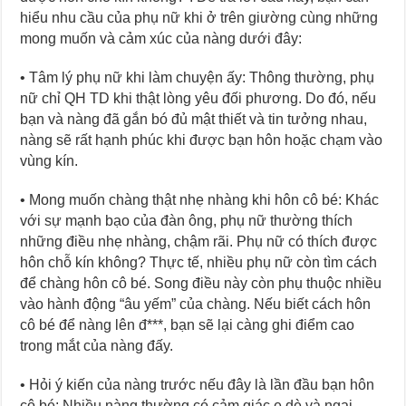
hiểu nhu cầu của phụ nữ khi ở trên giường cùng những
mong muốn và cảm xúc của nàng dưới đây:
• Tâm lý phụ nữ khi làm chuyện ấy: Thông thường, phụ
nữ chỉ QH TD khi thật lòng yêu đối phương. Do đó, nếu
bạn và nàng đã gắn bó đủ mật thiết và tin tưởng nhau,
nàng sẽ rất hạnh phúc khi được bạn hôn hoặc chạm vào
vùng kín.
• Mong muốn chàng thật nhẹ nhàng khi hôn cô bé: Khác
với sự mạnh bạo của đàn ông, phụ nữ thường thích
những điều nhẹ nhàng, chậm rãi. Phụ nữ có thích được
hôn chỗ kín không? Thực tế, nhiều phụ nữ còn tìm cách
để chàng hôn cô bé. Song điều này còn phụ thuộc nhiều
vào hành động “âu yếm” của chàng. Nếu biết cách hôn
cô bé để nàng lên đ***, bạn sẽ lại càng ghi điểm cao
trong mắt của nàng đấy.
• Hỏi ý kiến của nàng trước nếu đây là lần đầu bạn hôn
cô bé: Nhiều nàng thường có cảm giác e dè và ngại