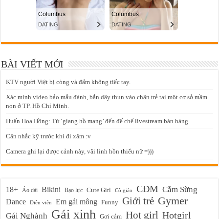
BÀI VIẾT MỚI
KTV người Việt bị còng và đấm không tiếc tay.
Xác minh video bảo mẫu đánh, bắn dây thun vào chân trẻ tại một cơ sở mầm
non ở TP. Hồ Chí Minh.
Huấn Hoa Hồng: Từ ‘giang hồ mạng’ đến đế chế livestream bán hàng
Cân nhắc kỹ trước khi đi xăm :v
Camera ghi lại được cảnh này, vãi linh hồn thiếu nữ =)))
CĐM
Cắm Sừng
18+
Bikini
Cute Girl
Áo dài
Bạo lực
Cô giáo
Gymer
Giới trẻ
Em gái mông
Dance
Funny
Diễn viên
Gái xinh
Hot girl
Hotgirl
Gái Nghành
Gợi cảm