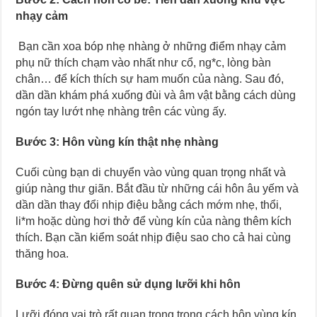
nhạy cảm
Bạn cần xoa bóp nhẹ nhàng ở những điểm nhạy cảm
phụ nữ thích chạm vào nhất như cổ, ng*c, lòng bàn
chân… để kích thích sự ham muốn của nàng. Sau đó,
dần dần khám phá xuống đùi và âm vật bằng cách dùng
ngón tay lướt nhẹ nhàng trên các vùng ấy.
Bước 3: Hôn vùng kín thật nhẹ nhàng
Cuối cùng bạn di chuyển vào vùng quan trọng nhất và
giúp nàng thư giãn. Bắt đầu từ những cái hôn âu yếm và
dần dần thay đổi nhịp điệu bằng cách mớm nhẹ, thổi,
li*m hoặc dùng hơi thở để vùng kín của nàng thêm kích
thích. Bạn cần kiểm soát nhịp điệu sao cho cả hai cùng
thăng hoa.
Bước 4: Đừng quên sử dụng lưỡi khi hôn
Lưỡi đóng vai trò rất quan trọng trong cách hôn vùng kín