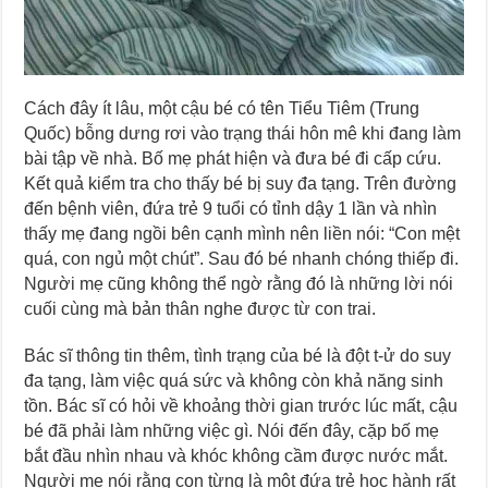
Cách đây ít lâu, một cậu bé có tên Tiểu Tiêm (Trung
Quốc) bỗng dưng rơi vào trạng thái hôn mê khi đang làm
bài tập về nhà. Bố mẹ phát hiện và đưa bé đi cấp cứu.
Kết quả kiểm tra cho thấy bé bị suy đa tạng. Trên đường
đến bệnh viên, đứa trẻ 9 tuổi có tỉnh dậy 1 lần và nhìn
thấy mẹ đang ngồi bên cạnh mình nên liền nói: “Con mệt
quá, con ngủ một chút”. Sau đó bé nhanh chóng thiếp đi.
Người mẹ cũng không thể ngờ rằng đó là những lời nói
cuối cùng mà bản thân nghe được từ con trai.
Bác sĩ thông tin thêm, tình trạng của bé là đột t-ử do suy
đa tạng, làm việc quá sức và không còn khả năng sinh
tồn. Bác sĩ có hỏi về khoảng thời gian trước lúc mất, cậu
bé đã phải làm những việc gì. Nói đến đây, cặp bố mẹ
bắt đầu nhìn nhau và khóc không cầm được nước mắt.
Người mẹ nói rằng con từng là một đứa trẻ học hành rất