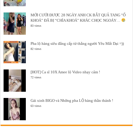
MỚI CƯỚI ĐƯỢC 28 NGÀY ANH CK BẮT QUẢ TANG “Ổ
KHOÁ” ĐÃ BỊ “CHÌA KHOÁ” KHÁC CHỌC NGOÁY…
83 views
Pha lộ hàng siêu đẳng cấp từ thằng người Yêu Mất Dại =))
82 views
[HOT] Ca sĩ 10X Amee lộ Video nhạy cảm !
72 views
Gái xinh BIGO và Những pha LỘ hàng thần thánh !
63 views