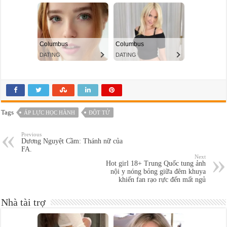
Tags
ÁP LỰC HỌC HÀNH
ĐỘT TỬ
Previous
Dương Nguyệt Cầm: Thánh nữ của
FA.
Next
Hot girl 18+ Trung Quốc tung ảnh
nội y nóng bỏng giữa đêm khuya
khiến fan rạo rực đến mất ngủ
Nhà tài trợ