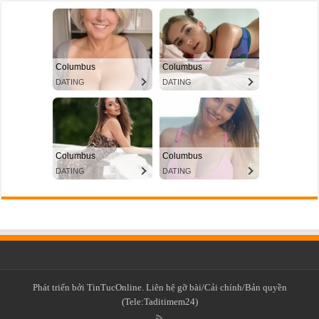
Phát triển bởi TinTucOnline. Liên hệ gỡ bài/Cải chính/Bản quyền
(Tele:Taditimem24)