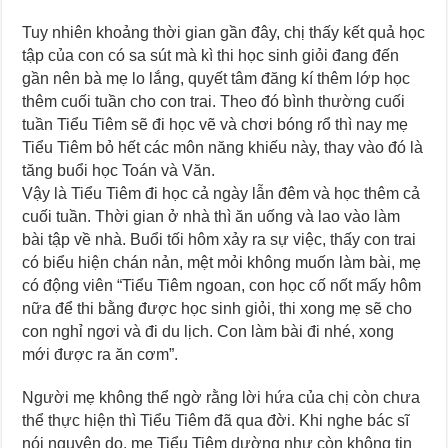
Tuy nhiên khoảng thời gian gần đây, chị thấy kết quả học
tập của con có sa sút mà kì thi học sinh giỏi đang đến
gần nên bà mẹ lo lắng, quyết tâm đăng kí thêm lớp học
thêm cuối tuần cho con trai. Theo đó bình thường cuối
tuần Tiểu Tiêm sẽ đi học vẽ và chơi bóng rổ thì nay mẹ
Tiểu Tiêm bỏ hết các môn năng khiếu này, thay vào đó là
tăng buổi học Toán và Văn.
Vậy là Tiểu Tiêm đi học cả ngày lẫn đêm và học thêm cả
cuối tuần. Thời gian ở nhà thì ăn uống và lao vào làm
bài tập về nhà. Buổi tối hôm xảy ra sự việc, thấy con trai
có biểu hiện chán nản, mệt mỏi không muốn làm bài, mẹ
có động viên “Tiểu Tiêm ngoan, con học cố nốt mấy hôm
nữa để thi bằng được học sinh giỏi, thi xong mẹ sẽ cho
con nghỉ ngơi và đi du lịch. Con làm bài đi nhé, xong
mới được ra ăn cơm”.
Người mẹ không thể ngờ rằng lời hứa của chị còn chưa
thể thực hiện thì Tiểu Tiêm đã qua đời. Khi nghe bác sĩ
nói nguyên do, mẹ Tiểu Tiêm dường như còn không tin