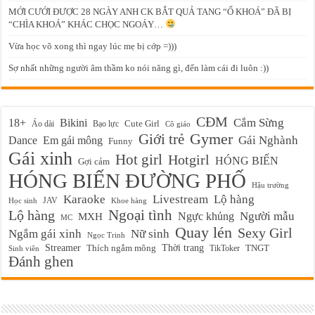
MỚI CƯỚI ĐƯỢC 28 NGÀY ANH CK BẮT QUẢ TANG “Ổ KHOÁ” ĐÃ BỊ
“CHÌA KHOÁ” KHÁC CHỌC NGOÁY…
Vừa học võ xong thì ngay lúc mẹ bị cớp =)))
Sợ nhất những người âm thầm ko nói năng gì, đến làm cái đi luôn :))
CĐM
Cắm Sừng
18+
Bikini
Cute Girl
Áo dài
Bạo lực
Cô giáo
Gymer
Giới trẻ
Em gái mông
Gái Nghành
Dance
Funny
Gái xinh
Hot girl
Hotgirl
HÓNG BIẾN
Gợi cảm
HÓNG BIẾN ĐƯỜNG PHỐ
Hậu trường
Karaoke
Livestream
Lộ hàng
JAV
Học sinh
Khoe hàng
Ngoại tình
Lộ hàng
Ngực khủng
Người mẫu
MXH
MC
Quay lén
Sexy Girl
Ngắm gái xinh
Nữ sinh
Ngọc Trinh
Streamer
Thời trang
Thích ngắm mông
TikToker
TNGT
Sinh viên
Đánh ghen