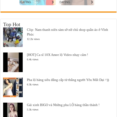
Top Hot
Clip: Nam thanh niên sàm sỡ nữ chủ shop quần áo ở Vĩnh
Phúc
12.2k views
[HOT] Ca sĩ 10X Amee lộ Video nhạy cảm !
6.4k views
Pha lộ hàng siêu đẳng cấp từ thằng người Yêu Mất Dại =))
6.3k views
Gái xinh BIGO và Những pha LỘ hàng thần thánh !
5.3k views