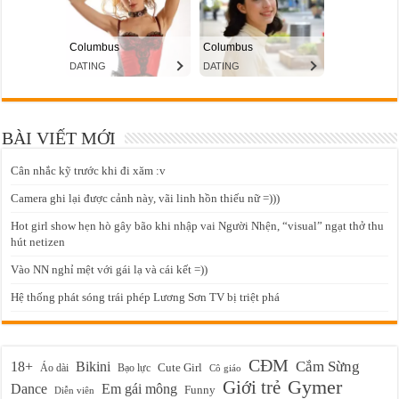
BÀI VIẾT MỚI
Cân nhắc kỹ trước khi đi xăm :v
Camera ghi lại được cảnh này, vãi linh hồn thiếu nữ =)))
Hot girl show hẹn hò gây bão khi nhập vai Người Nhện, “visual” ngạt thở thu
hút netizen
Vào NN nghỉ mệt với gái lạ và cái kết =))
Hệ thống phát sóng trái phép Lương Sơn TV bị triệt phá
CĐM
Cắm Sừng
18+
Bikini
Cute Girl
Áo dài
Bạo lực
Cô giáo
Gymer
Giới trẻ
Em gái mông
Dance
Funny
Diễn viên