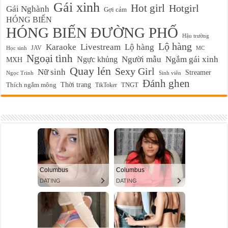
Gái xinh
Hot girl
Hotgirl
Gái Nghành
Gợi cảm
HÓNG BIẾN
HÓNG BIẾN ĐƯỜNG PHỐ
Hậu trường
Lộ hàng
Karaoke
Livestream
Lộ hàng
JAV
Học sinh
MC
Ngoại tình
Ngực khủng
Người mẫu
Ngắm gái xinh
MXH
Quay lén
Sexy Girl
Nữ sinh
Streamer
Ngọc Trinh
Sinh viên
Đánh ghen
Thời trang
Thích ngắm mông
TikToker
TNGT