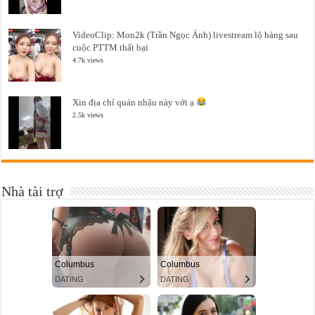
VideoClip: Mon2k (Trần Ngọc Ánh) livestream lộ hàng sau
cuộc PTTM thất bại
4.7k views
Xin địa chỉ quán nhậu này với ạ
2.5k views
Nhà tài trợ