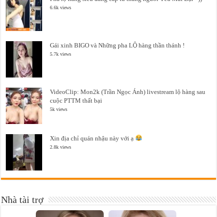
6.6k views
Gái xinh BIGO và Những pha LỘ hàng thần thánh !
5.7k views
VideoClip: Mon2k (Trần Ngọc Ánh) livestream lộ hàng sau
cuộc PTTM thất bại
5k views
Xin địa chỉ quán nhậu này với ạ
2.8k views
Nhà tài trợ