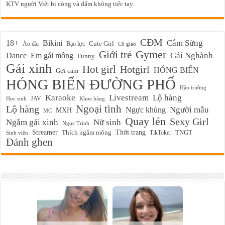
KTV người Việt bị còng và đấm không tiếc tay.
CĐM
Cắm Sừng
18+
Bikini
Cute Girl
Áo dài
Bạo lực
Cô giáo
Gymer
Giới trẻ
Em gái mông
Gái Nghành
Dance
Funny
Gái xinh
Hot girl
Hotgirl
HÓNG BIẾN
Gợi cảm
HÓNG BIẾN ĐƯỜNG PHỐ
Hậu trường
Karaoke
Livestream
Lộ hàng
JAV
Học sinh
Khoe hàng
Ngoại tình
Lộ hàng
Ngực khủng
Người mẫu
MXH
MC
Quay lén
Sexy Girl
Ngắm gái xinh
Nữ sinh
Ngọc Trinh
Streamer
Thời trang
Thích ngắm mông
TikToker
TNGT
Sinh viên
Đánh ghen