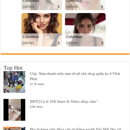
Top Hot
Clip: Nam thanh niên sàm sỡ nữ chủ shop quần áo ở Vĩnh
Phúc
12.7k views
[HOT] Ca sĩ 10X Amee lộ Video nhạy cảm !
6.9k views
Pha lộ hàng siêu đẳng cấp từ thằng người Yêu Mất Dại =))