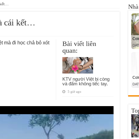
 kết…
Nhà 
à cái kết…
Bài viết liên
ệt mà đi học chả bỏ xót
quan:
KTV người Việt bị còng
và đấm không tiếc tay.
5 giờ ago
To