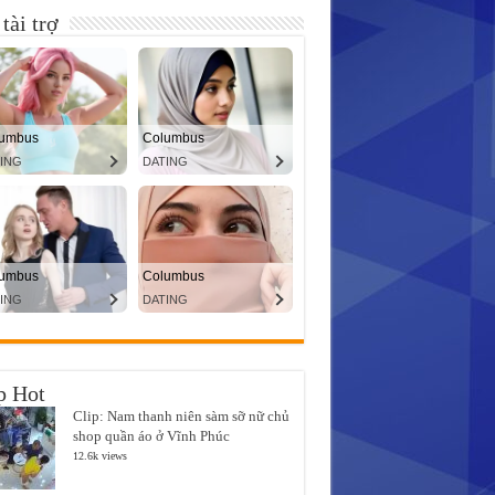
tài trợ
p Hot
Clip: Nam thanh niên sàm sỡ nữ chủ
shop quần áo ở Vĩnh Phúc
12.6k views