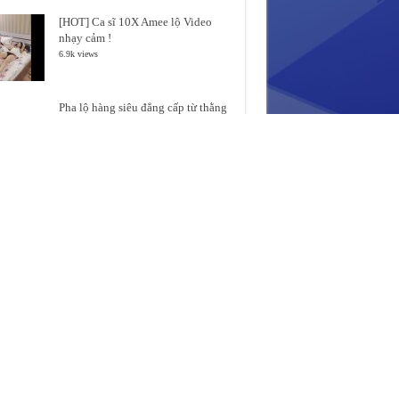
[HOT] Ca sĩ 10X Amee lộ Video
nhạy cảm !
6.9k views
Pha lộ hàng siêu đẳng cấp từ thằng
người Yêu Mất Dại =))
6.5k views
Gái xinh BIGO và Những pha LỘ
hàng thần thánh !
5.6k views
VideoClip: Mon2k (Trần Ngọc Ánh)
livestream lộ hàng sau cuộc PTTM
thất bại
4.9k views
Xin địa chỉ quán nhậu này với ạ
2.6k views