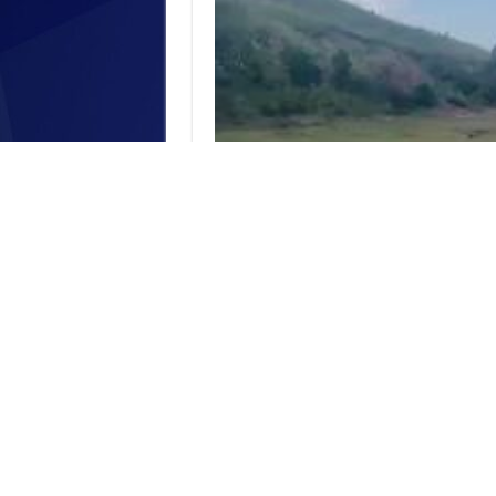
Hoá ra gặp ngay thầy giáo có tâm, 
cỏ xanh tựa lưng đồi để thực hành tậ
học cũng đúng…