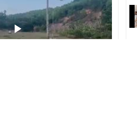
tới buổi sa hình không ngại đường gồ ghề dẫn ra bãi
p “gạt cần, về số” thực tế thế kia thì bảo sao chăm