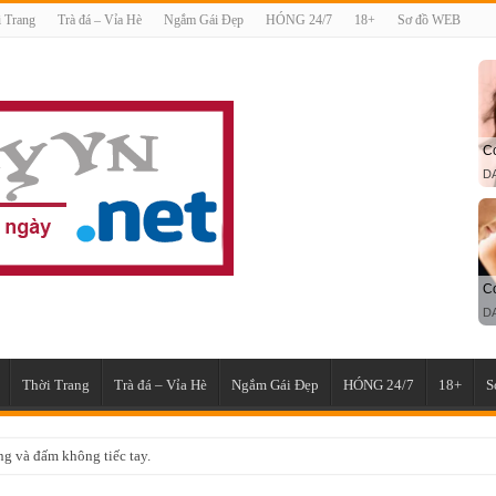
 Trang
Trà đá – Vỉa Hè
Ngắm Gái Đẹp
HÓNG 24/7
18+
Sơ đồ WEB
Thời Trang
Trà đá – Vỉa Hè
Ngắm Gái Đẹp
HÓNG 24/7
18+
S
g và đấm không tiếc tay.