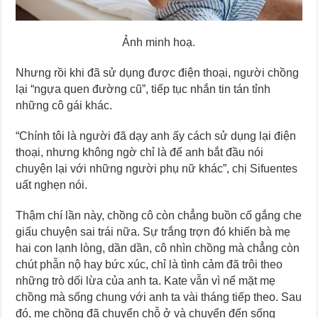
Ảnh minh hoạ.
Nhưng rồi khi đã sử dụng được điện thoại, người chồng
lại “ngựa quen đường cũ”, tiếp tục nhắn tin tán tỉnh
những cô gái khác.
“Chính tôi là người đã dạy anh ấy cách sử dụng lại điện
thoại, nhưng không ngờ chỉ là để anh bắt đầu nói
chuyện lại với những người phụ nữ khác”, chị Sifuentes
uất nghẹn nói.
Thậm chí lần này, chồng cô còn chẳng buồn cố gắng che
giấu chuyện sai trái nữa. Sự trắng trợn đó khiến bà mẹ
hai con lạnh lòng, dần dần, cô nhìn chồng mà chẳng còn
chút phẫn nộ hay bức xúc, chỉ là tình cảm đã trôi theo
những trò dối lừa của anh ta. Kate vẫn vì nể mặt mẹ
chồng mà sống chung với anh ta vài tháng tiếp theo. Sau
đó, mẹ chồng đã chuyển chỗ ở và chuyển đến sống