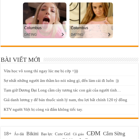
BÀI VIẾT MỚI
Vừa học võ xong thì ngay lúc mẹ bị cớp =)))
Sợ nhất những người âm thầm ko nói năng gì, đến làm cái đi luôn :))
Tạm giữ Dương Đại Long cầm cây tương tác con gái của người tình…
Giả danh lương y để bán thuốc sinh lý nam, thu lợi bất chính 120 tỷ đồng
KTV người Việt bị còng và đấm không tiếc tay.
CĐM
Cắm Sừng
18+
Bikini
Cute Girl
Áo dài
Bạo lực
Cô giáo