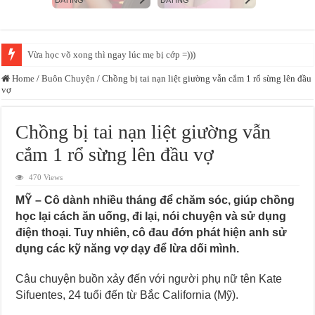
Vừa học võ xong thì ngay lúc mẹ bị cớp =)))
Home
/
Buôn Chuyện
/
Chồng bị tai nạn liệt giường vẫn cắm 1 rổ sừng lên đầu
vợ
Chồng bị tai nạn liệt giường vẫn
cắm 1 rổ sừng lên đầu vợ
470 Views
MỸ – Cô dành nhiều tháng để chăm sóc, giúp chồng
học lại cách ăn uống, đi lại, nói chuyện và sử dụng
điện thoại. Tuy nhiên, cô đau đớn phát hiện anh sử
dụng các kỹ năng vợ dạy để lừa dối mình.
Câu chuyện buồn xảy đến với người phụ nữ tên Kate
Sifuentes, 24 tuổi đến từ Bắc California (Mỹ).