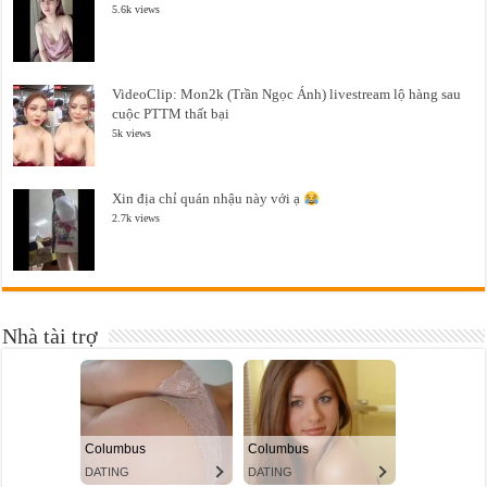
5.6k views
VideoClip: Mon2k (Trần Ngọc Ánh) livestream lộ hàng sau
cuộc PTTM thất bại
5k views
Xin địa chỉ quán nhậu này với ạ
2.7k views
Nhà tài trợ