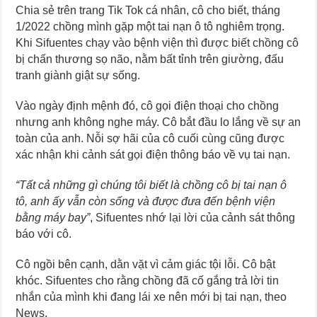
Chia sẻ trên trang Tik Tok cá nhân, cô cho biết, tháng
1/2022 chồng mình gặp một tai nạn ô tô nghiêm trọng.
Khi Sifuentes chạy vào bệnh viện thì được biết chồng cô
bị chấn thương sọ não, nằm bất tỉnh trên giường, đấu
tranh giành giật sự sống.
Vào ngày định mệnh đó, cô gọi điện thoại cho chồng
nhưng anh không nghe máy. Cô bắt đầu lo lắng về sự an
toàn của anh. Nỗi sợ hãi của cô cuối cùng cũng được
xác nhận khi cảnh sát gọi điện thông báo về vụ tai nạn.
“Tất cả những gì chúng tôi biết là chồng cô bị tai nạn ô
tô, anh ấy vẫn còn sống và được đưa đến bệnh viện
bằng máy bay”
, Sifuentes nhớ lại lời của cảnh sát thông
báo với cô.
Cô ngồi bên cạnh, dằn vặt vì cảm giác tội lỗi. Cô bật
khóc. Sifuentes cho rằng chồng đã cố gắng trả lời tin
nhắn của mình khi đang lái xe nên mới bị tai nạn, theo
News.