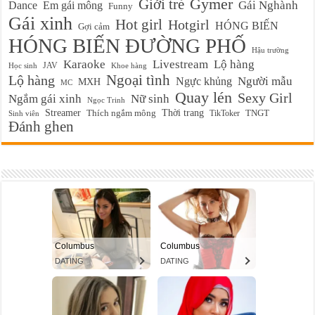
Gymer
Giới trẻ
Em gái mông
Gái Nghành
Dance
Funny
Gái xinh
Hot girl
Hotgirl
HÓNG BIẾN
Gợi cảm
HÓNG BIẾN ĐƯỜNG PHỐ
Hậu trường
Karaoke
Livestream
Lộ hàng
JAV
Học sinh
Khoe hàng
Ngoại tình
Lộ hàng
Ngực khủng
Người mẫu
MXH
MC
Quay lén
Sexy Girl
Ngắm gái xinh
Nữ sinh
Ngọc Trinh
Streamer
Thời trang
Thích ngắm mông
TikToker
TNGT
Sinh viên
Đánh ghen