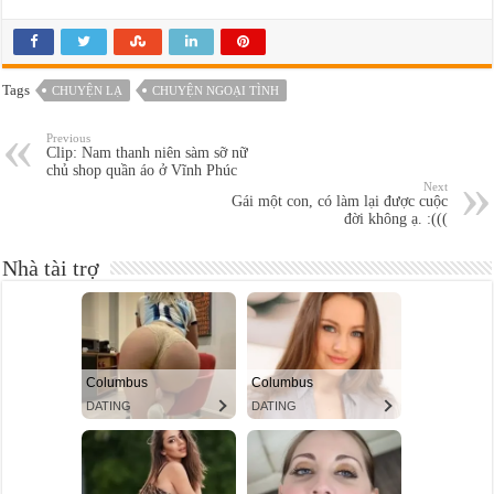
Tags
CHUYỆN LẠ
CHUYỆN NGOẠI TÌNH
Previous
Clip: Nam thanh niên sàm sỡ nữ
chủ shop quần áo ở Vĩnh Phúc
Next
Gái một con, có làm lại được cuộc
đời không ạ. :(((
Nhà tài trợ