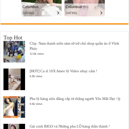
Top Hot
Clip: Nam thanh niên sàm sỡ nữ chủ shop quần áo ở Vĩnh
Phúc
12.6k views
[HOT] Ca sĩ 10X Amee lộ Video nhạy cảm !
6.9k views
Pha lộ hàng siêu đẳng cấp từ thằng người Yêu Mất Dại =))
6.6k views
Gái xinh BIGO và Những pha LỘ hàng thần thánh !