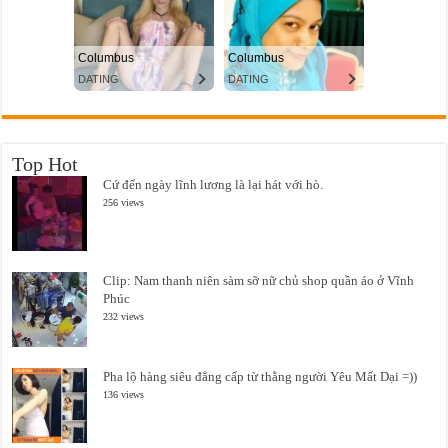
Top Hot
Cứ đến ngày lĩnh lương là lại hát với hò.
256 views
Clip: Nam thanh niên sàm sỡ nữ chủ shop quần áo ở Vĩnh
Phúc
232 views
Pha lộ hàng siêu đẳng cấp từ thằng người Yêu Mất Dại =))
136 views