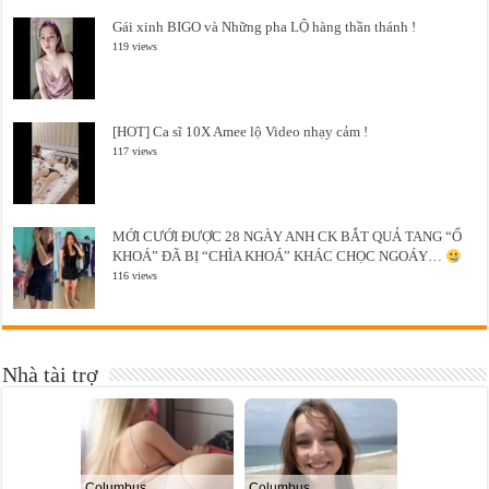
Gái xinh BIGO và Những pha LỘ hàng thần thánh !
119 views
[HOT] Ca sĩ 10X Amee lộ Video nhạy cảm !
117 views
MỚI CƯỚI ĐƯỢC 28 NGÀY ANH CK BẮT QUẢ TANG “Ổ
KHOÁ” ĐÃ BỊ “CHÌA KHOÁ” KHÁC CHỌC NGOÁY…
116 views
Nhà tài trợ