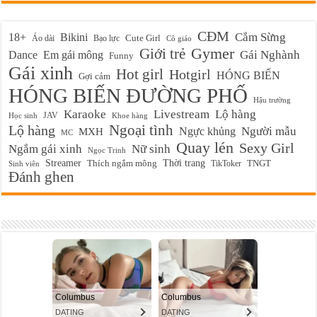
CĐM
Cắm Sừng
18+
Bikini
Cute Girl
Áo dài
Bạo lực
Cô giáo
Gymer
Giới trẻ
Em gái mông
Gái Nghành
Dance
Funny
Gái xinh
Hot girl
Hotgirl
HÓNG BIẾN
Gợi cảm
HÓNG BIẾN ĐƯỜNG PHỐ
Hậu trường
Karaoke
Livestream
Lộ hàng
JAV
Học sinh
Khoe hàng
Ngoại tình
Lộ hàng
Ngực khủng
Người mẫu
MXH
MC
Quay lén
Sexy Girl
Ngắm gái xinh
Nữ sinh
Ngọc Trinh
Streamer
Thời trang
Thích ngắm mông
TikToker
TNGT
Sinh viên
Đánh ghen