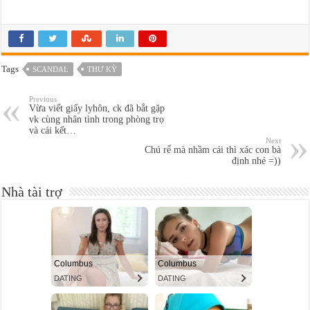
Tags
SCANDAL
THƯ KỲ
Previous
Vừa viết giấy lyhôn, ck đã bắt gặp
vk cùng nhân tình trong phòng trọ
và cái kết…
Next
Chú rể mà nhầm cái thì xác con bà
định nhé =))
Nhà tài trợ