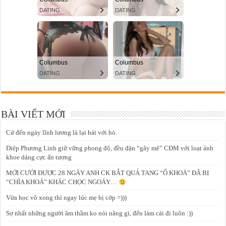
BÀI VIẾT MỚI
Cứ đến ngày lĩnh lương là lại hát với hò.
Diệp Phương Linh giữ vững phong độ, đều đặn “gây mê” CĐM với loạt ảnh
khoe dáng cực ấn tượng
MỚI CƯỚI ĐƯỢC 28 NGÀY ANH CK BẮT QUẢ TANG “Ổ KHOÁ” ĐÃ BỊ
“CHÌA KHOÁ” KHÁC CHỌC NGOÁY…
Vừa học võ xong thì ngay lúc mẹ bị cớp =)))
Sợ nhất những người âm thầm ko nói năng gì, đến làm cái đi luôn :))