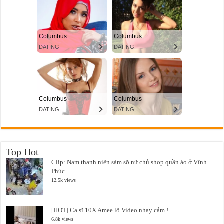
Top Hot
Clip: Nam thanh niên sàm sỡ nữ chủ shop quần áo ở Vĩnh
Phúc
12.5k views
[HOT] Ca sĩ 10X Amee lộ Video nhạy cảm !
6.8k views