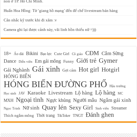
non ở TP. Hồ Chí Minh.
Huấn Hoa Hồng: Từ ‘giang hồ mạng’ đến đế chế livestream bán hàng
Cân nhắc kỹ trước khi đi xăm :v
Camera ghi lại được cảnh này, vãi linh hồn thiếu nữ =)))
CĐM
Cắm Sừng
18+
Bikini
Cute Girl
Áo dài
Bạo lực
Cô giáo
Gymer
Giới trẻ
Em gái mông
Dance
Funny
Diễn viên
Gái xinh
Hot girl
Hotgirl
Gái Nghành
Gợi cảm
HÓNG BIẾN
HÓNG BIẾN ĐƯỜNG PHỐ
Hậu trường
Lộ hàng
Karaoke
Livestream
Lộ hàng
JAV
Học sinh
MC
Ngoại tình
Ngực khủng
Người mẫu
Ngắm gái xinh
MXH
Quay lén
Sexy Girl
Nữ sinh
Streamer
Ngọc Trinh
Sinh viên
Đánh ghen
Thời trang
Thích ngắm mông
TikToker
TNGT