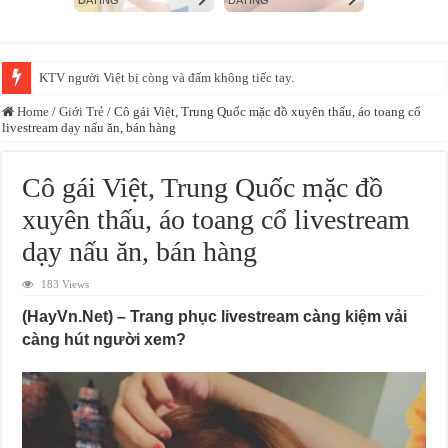
Xác minh video bảo mẫu đánh, bắn dây thun vào chân trẻ tại một cơ sở mầ
Home
/
Giới Trẻ
/
Cô gái Việt, Trung Quốc mặc đồ xuyên thấu, áo toang cổ
livestream dạy nấu ăn, bán hàng
Cô gái Việt, Trung Quốc mặc đồ
xuyên thấu, áo toang cổ livestream
dạy nấu ăn, bán hàng
183 Views
(HayVn.Net) – Trang phục livestream càng kiệm vải
càng hút người xem?