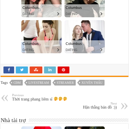
Tags
CĐM
LIVESTREAM
STREAMER
XUYÊN THẤU
Previous
Thời trang phang liêm sỉ
Next
Hận thằng bán đồ :))
Nhà tài trợ