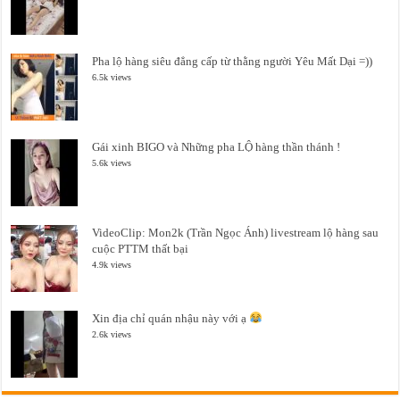
Pha lộ hàng siêu đẳng cấp từ thằng người Yêu Mất Dại =))
6.5k views
Gái xinh BIGO và Những pha LỘ hàng thần thánh !
5.6k views
VideoClip: Mon2k (Trần Ngọc Ánh) livestream lộ hàng sau
cuộc PTTM thất bại
4.9k views
Xin địa chỉ quán nhậu này với ạ
2.6k views