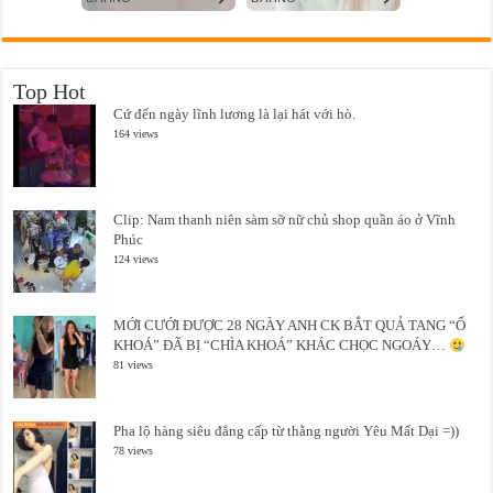
Top Hot
Cứ đến ngày lĩnh lương là lại hát với hò.
164 views
Clip: Nam thanh niên sàm sỡ nữ chủ shop quần áo ở Vĩnh
Phúc
124 views
MỚI CƯỚI ĐƯỢC 28 NGÀY ANH CK BẮT QUẢ TANG “Ổ
KHOÁ” ĐÃ BỊ “CHÌA KHOÁ” KHÁC CHỌC NGOÁY…
81 views
Pha lộ hàng siêu đẳng cấp từ thằng người Yêu Mất Dại =))
78 views