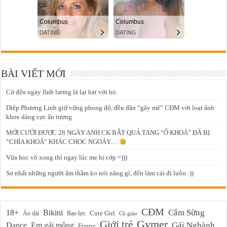
BÀI VIẾT MỚI
Cứ đến ngày lĩnh lương là lại hát với hò.
Diệp Phương Linh giữ vững phong độ, đều đặn “gây mê” CĐM với loạt ảnh
khoe dáng cực ấn tượng
MỚI CƯỚI ĐƯỢC 28 NGÀY ANH CK BẮT QUẢ TANG “Ổ KHOÁ” ĐÃ BỊ
“CHÌA KHOÁ” KHÁC CHỌC NGOÁY…
Vừa học võ xong thì ngay lúc mẹ bị cớp =)))
Sợ nhất những người âm thầm ko nói năng gì, đến làm cái đi luôn :))
CĐM
Cắm Sừng
18+
Bikini
Cute Girl
Áo dài
Bạo lực
Cô giáo
Gymer
Giới trẻ
Em gái mông
Gái Nghành
Dance
Funny