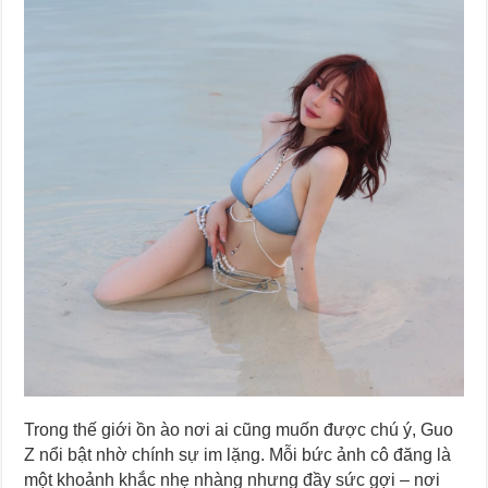
Trong thế giới ồn ào nơi ai cũng muốn được chú ý, Guo
Z nổi bật nhờ chính sự im lặng. Mỗi bức ảnh cô đăng là
một khoảnh khắc nhẹ nhàng nhưng đầy sức gợi – nơi