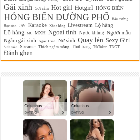
Gái xinh
Hot girl
Hotgirl
HÓNG BIẾN
Gợi cảm
HÓNG BIẾN ĐƯỜNG PHỐ
Hậu trường
Karaoke
Livestream
Lộ hàng
JAV
Học sinh
Khoe hàng
Ngoại tình
Lộ hàng
Ngực khủng
Người mẫu
MXH
MC
Quay lén
Sexy Girl
Ngắm gái xinh
Nữ sinh
Ngọc Trinh
Streamer
Thời trang
Thích ngắm mông
TikToker
TNGT
Sinh viên
Đánh ghen