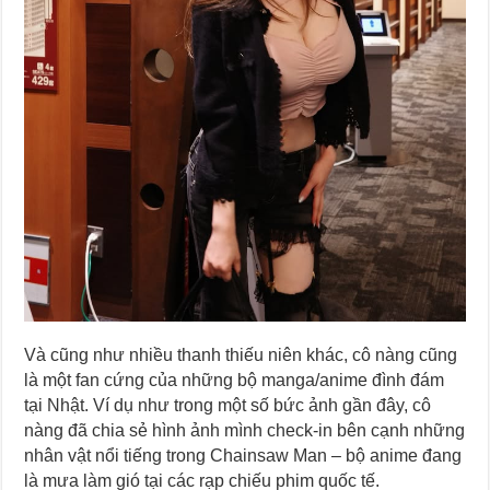
Và cũng như nhiều thanh thiếu niên khác, cô nàng cũng
là một fan cứng của những bộ manga/anime đình đám
tại Nhật. Ví dụ như trong một số bức ảnh gần đây, cô
nàng đã chia sẻ hình ảnh mình check-in bên cạnh những
nhân vật nổi tiếng trong Chainsaw Man – bộ anime đang
là mưa làm gió tại các rạp chiếu phim quốc tế.