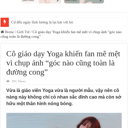
Diệp Phương Linh giữ vững phong độ, đều đặn “gây mê” CĐM với loạt ảnh
Home
/
Giới Trẻ
/
Cô giáo dạy Yoga khiến fan mê mệt vì chụp ảnh “góc nào
cũng toàn là đường cong”
Cô giáo dạy Yoga khiến fan mê mệt
vì chụp ảnh “góc nào cũng toàn là
đường cong”
201 Views
Vừa là giáo viên Yoga vừa là người mẫu, vậy nên cô
nàng này không chỉ có nhan sắc đỉnh cao mà còn sở
hữu một thân hình nóng bỏng.