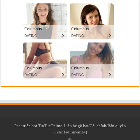
Phát triển bởi TinTucOnline. Liên hệ gỡ bài/Cải chính/Bản quyền
(Tele:Taditimem24)