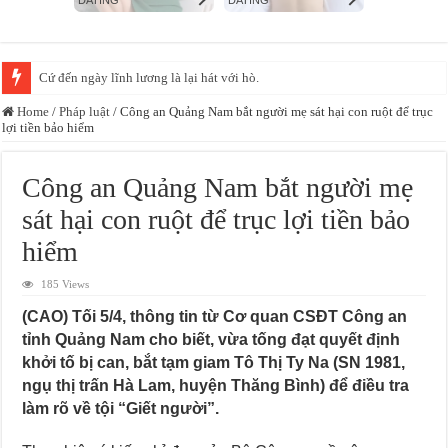
Cứ đến ngày lĩnh lương là lại hát với hò.
Home
/
Pháp luật
/
Công an Quảng Nam bắt người mẹ sát hại con ruột để trục
lợi tiền bảo hiểm
Công an Quảng Nam bắt người mẹ
sát hại con ruột để trục lợi tiền bảo
hiểm
185 Views
(CAO) Tối 5/4, thông tin từ Cơ quan CSĐT Công an
tỉnh Quảng Nam cho biết, vừa tống đạt quyết định
khởi tố bị can, bắt tạm giam Tô Thị Ty Na (SN 1981,
ngụ thị trấn Hà Lam, huyện Thăng Bình) để điều tra
làm rõ về tội “Giết người”.