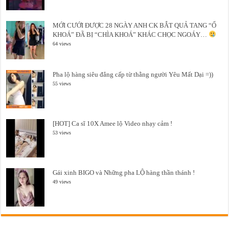
MỚI CƯỚI ĐƯỢC 28 NGÀY ANH CK BẮT QUẢ TANG “Ổ
KHOÁ” ĐÃ BỊ “CHÌA KHOÁ” KHÁC CHỌC NGOÁY…
64 views
Pha lộ hàng siêu đẳng cấp từ thằng người Yêu Mất Dại =))
55 views
[HOT] Ca sĩ 10X Amee lộ Video nhạy cảm !
53 views
Gái xinh BIGO và Những pha LỘ hàng thần thánh !
49 views