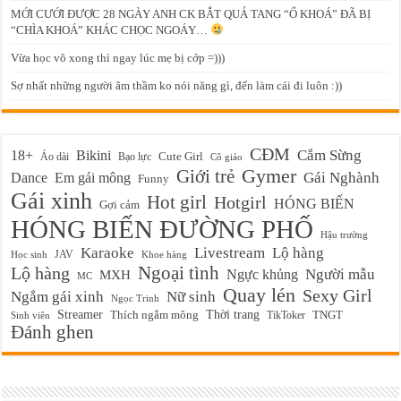
MỚI CƯỚI ĐƯỢC 28 NGÀY ANH CK BẮT QUẢ TANG “Ổ KHOÁ” ĐÃ BỊ
“CHÌA KHOÁ” KHÁC CHỌC NGOÁY…
Vừa học võ xong thì ngay lúc mẹ bị cớp =)))
Sợ nhất những người âm thầm ko nói năng gì, đến làm cái đi luôn :))
CĐM
Cắm Sừng
18+
Bikini
Cute Girl
Áo dài
Bạo lực
Cô giáo
Gymer
Giới trẻ
Em gái mông
Gái Nghành
Dance
Funny
Gái xinh
Hot girl
Hotgirl
HÓNG BIẾN
Gợi cảm
HÓNG BIẾN ĐƯỜNG PHỐ
Hậu trường
Karaoke
Livestream
Lộ hàng
JAV
Học sinh
Khoe hàng
Ngoại tình
Lộ hàng
Ngực khủng
Người mẫu
MXH
MC
Quay lén
Sexy Girl
Ngắm gái xinh
Nữ sinh
Ngọc Trinh
Streamer
Thời trang
Thích ngắm mông
TikToker
TNGT
Sinh viên
Đánh ghen