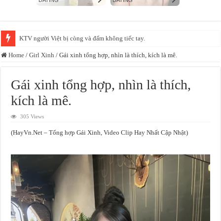
Xác minh video bảo mẫu đánh, bắn dây thun vào chân trẻ tại một cơ sở mầ
Home
/
Girl Xinh
/
Gái xinh tổng hợp, nhìn là thích, kích là mê.
Gái xinh tổng hợp, nhìn là thích,
kích là mê.
305 Views
(HayVn.Net – Tổng hợp Gái Xinh, Video Clip Hay Nhất Cập Nhật)