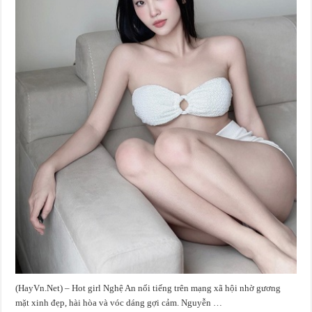
(HayVn.Net) – Hot girl Nghệ An nổi tiếng trên mạng xã hội nhờ gương
mặt xinh đẹp, hài hòa và vóc dáng gợi cảm. Nguyễn …