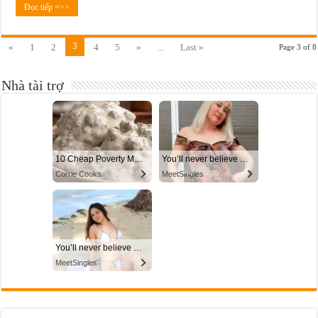
Đọc tiếp =>>
3
«
1
2
4
5
»
...
Last »
Page 3 of 8
Nhà tài trợ