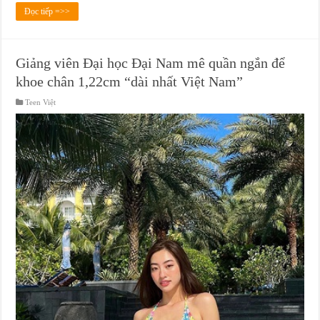
Đọc tiếp =>>
Giảng viên Đại học Đại Nam mê quần ngắn để
khoe chân 1,22cm “dài nhất Việt Nam”
Teen Việt