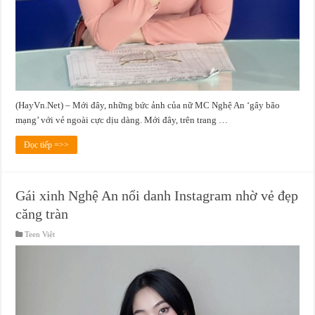
(HayVn.Net) – Mới đây, những bức ảnh của nữ MC Nghệ An ‘gây bão
mạng’ với vẻ ngoài cực dịu dàng. Mới đây, trên trang …
Đọc tiếp =>>
Gái xinh Nghệ An nổi danh Instagram nhờ vẻ đẹp
căng tràn
Teen Việt