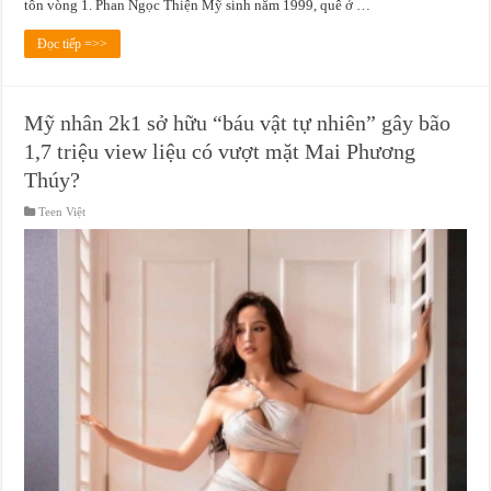
tôn vòng 1. Phan Ngọc Thiện Mỹ sinh năm 1999, quê ở …
Đọc tiếp =>>
Mỹ nhân 2k1 sở hữu “báu vật tự nhiên” gây bão
1,7 triệu view liệu có vượt mặt Mai Phương
Thúy?
Teen Việt