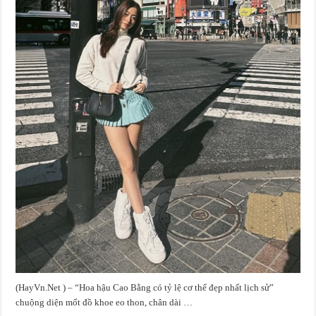
(HayVn.Net ) – “Hoa hậu Cao Bằng có tỷ lệ cơ thể đẹp nhất lịch sử”
chuộng diện mốt đồ khoe eo thon, chân dài …