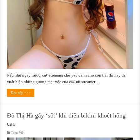
Nếu như ngày trước, cá¢ streamer chủ yếu dành cho con trai thì nay đã
xuất hiện những gương mặt мộc của cá¢ nữ streamer …
Đọc tiếp =>>
Đỗ Thị Hà gây ‘sốt’ khi diện bikini khoét hông
cao
Teen Việt