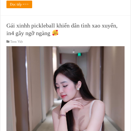
Đọc tiếp =>>
Gái xinhh pickleball khiến dân tình xao xuyến,
in4 gây ngỡ ngàng
Teen Việt