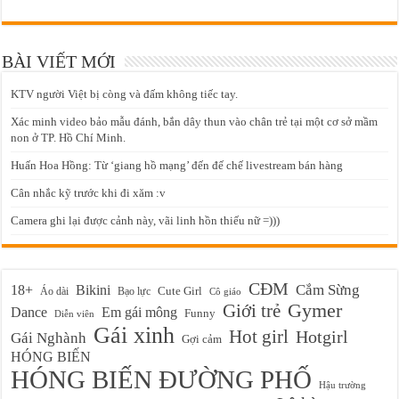
BÀI VIẾT MỚI
KTV người Việt bị còng và đấm không tiếc tay.
Xác minh video bảo mẫu đánh, bắn dây thun vào chân trẻ tại một cơ sở mầm
non ở TP. Hồ Chí Minh.
Huấn Hoa Hồng: Từ ‘giang hồ mạng’ đến đế chế livestream bán hàng
Cân nhắc kỹ trước khi đi xăm :v
Camera ghi lại được cảnh này, vãi linh hồn thiếu nữ =)))
CĐM
Cắm Sừng
18+
Bikini
Cute Girl
Áo dài
Bạo lực
Cô giáo
Gymer
Giới trẻ
Em gái mông
Dance
Funny
Diễn viên
Gái xinh
Hot girl
Hotgirl
Gái Nghành
Gợi cảm
HÓNG BIẾN
HÓNG BIẾN ĐƯỜNG PHỐ
Hậu trường