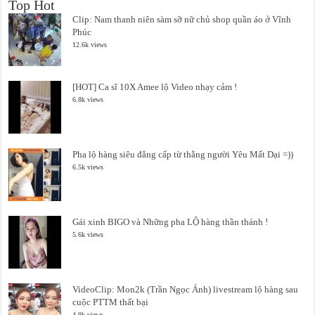
Top Hot
Clip: Nam thanh niên sàm sỡ nữ chủ shop quần áo ở Vĩnh
Phúc
12.6k views
[HOT] Ca sĩ 10X Amee lộ Video nhạy cảm !
6.8k views
Pha lộ hàng siêu đẳng cấp từ thằng người Yêu Mất Dại =))
6.5k views
Gái xinh BIGO và Những pha LỘ hàng thần thánh !
5.6k views
VideoClip: Mon2k (Trần Ngọc Ánh) livestream lộ hàng sau
cuộc PTTM thất bại
4.9k views