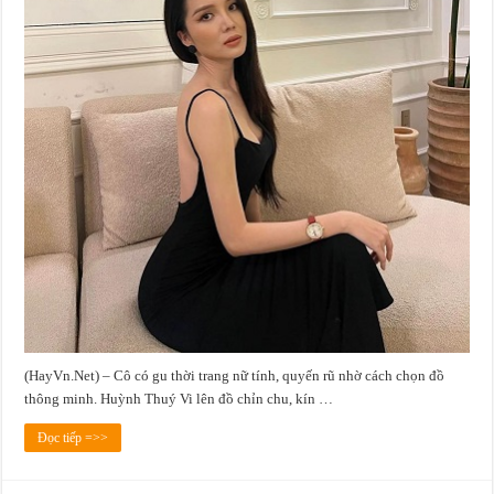
(HayVn.Net) – Cô có gu thời trang nữ tính, quyến rũ nhờ cách chọn đồ
thông minh. Huỳnh Thuý Vi lên đồ chỉn chu, kín …
Đọc tiếp =>>