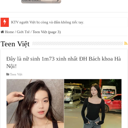
Xác minh video bảo mẫu đánh, bắn dây thun vào chân trẻ tại một cơ sở mầ
Home
/
Giới Trẻ
/
Teen Việt (page 3)
Teen Việt
Đây là nữ sinh 1m73 xinh nhất ĐH Bách khoa Hà
Nội!
Teen Việt