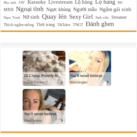
Lộ hàng
Karaoke
Livestream
Lộ hàng
JAV
Học sinh
MC
Ngoại tình
Ngực khủng
Người mẫu
Ngắm gái xinh
MXH
Quay lén
Sexy Girl
Nữ sinh
Streamer
Ngọc Trinh
Sinh viên
Đánh ghen
Thời trang
Thích ngắm mông
TikToker
TNGT