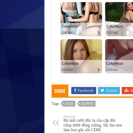
Facebook
Twitter
S
Share
Tags
CSCĐ
RAPPER
Previous
Bộ ảnh cưới độc lạ của cặp đôi
chụp dưới đồng ruộng, lấy lúa non
làm hoa gây sốt CĐM.