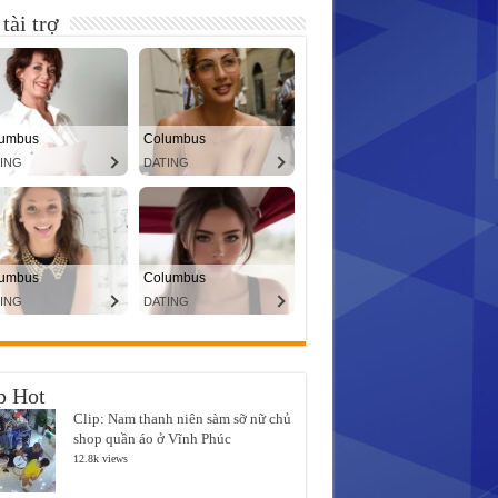
tài trợ
p Hot
Clip: Nam thanh niên sàm sỡ nữ chủ
shop quần áo ở Vĩnh Phúc
12.8k views