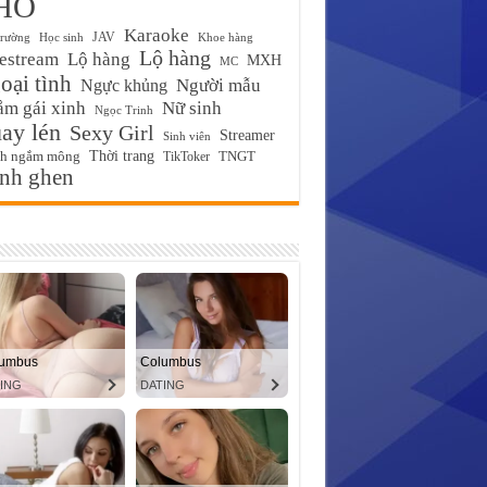
HỐ
Karaoke
JAV
trường
Học sinh
Khoe hàng
Lộ hàng
estream
Lộ hàng
MXH
MC
ại tình
Ngực khủng
Người mẫu
m gái xinh
Nữ sinh
Ngọc Trinh
ay lén
Sexy Girl
Streamer
Sinh viên
Thời trang
ch ngắm mông
TikToker
TNGT
́nh ghen