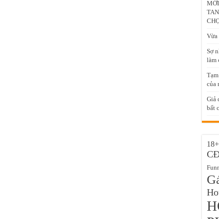
MỚI
TAN
CH
Vừa 
Sợ n
làm c
Tạm 
của 
Giả 
bất 
18+
C
Fun
Gá
Hot
H