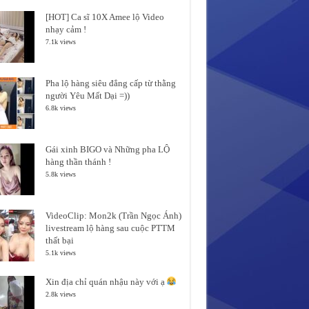
[HOT] Ca sĩ 10X Amee lộ Video
nhạy cảm !
7.1k views
Pha lộ hàng siêu đẳng cấp từ thằng
người Yêu Mất Dại =))
6.8k views
Gái xinh BIGO và Những pha LỘ
hàng thần thánh !
5.8k views
VideoClip: Mon2k (Trần Ngọc Ánh)
livestream lộ hàng sau cuộc PTTM
thất bại
5.1k views
Xin địa chỉ quán nhậu này với ạ
2.8k views