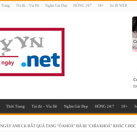
 Trang
Trà đá – Vỉa Hè
Ngắm Gái Đẹp
HÓNG 24/7
18+
Sơ đồ WEB
Thời Trang
Trà đá – Vỉa Hè
Ngắm Gái Đẹp
HÓNG 24/7
18+
S
 NGÀY ANH CK BẮT QUẢ TANG “Ổ KHOÁ” ĐÃ BỊ “CHÌA KHOÁ” KHÁC CH