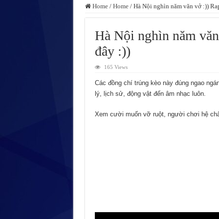
Home
/
Home
/
Hà Nội nghìn năm văn vở :)) Ra
Hà Nội nghìn năm văn
đây :))
165 Views
Các đồng chí trúng kèo này đúng ngao ngán 
lý, lịch sử, động vật đến âm nhạc luôn.
Xem cười muốn vỡ ruột, người chơi hệ chất