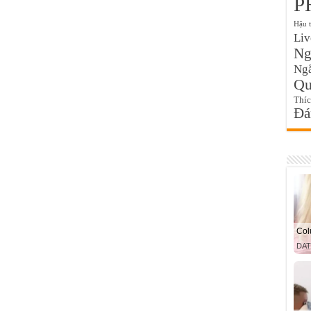
P
Hậu 
Liv
Ngo
Ngắ
Qu
Thí
Đa