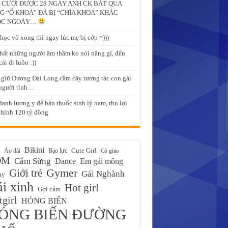
 CƯỚI ĐƯỢC 28 NGÀY ANH CK BẮT QUẢ
G “Ổ KHOÁ” ĐÃ BỊ “CHÌA KHOÁ” KHÁC
ỌC NGOÁY…
học võ xong thì ngay lúc mẹ bị cớp =)))
hất những người âm thầm ko nói năng gì, đến
ái đi luôn :))
giữ Dương Đại Long cầm cây tương tác con gái
người tình…
danh lương y để bán thuốc sinh lý nam, thu lợi
chính 120 tỷ đồng
Bikini
Cute Girl
Áo dài
Bạo lực
Cô giáo
ĐM
Cắm Sừng
Em gái mông
Dance
Gymer
Giới trẻ
Gái Nghành
ny
i xinh
Hot girl
Gợi cảm
girl
HÓNG BIẾN
ÓNG BIẾN ĐƯỜNG