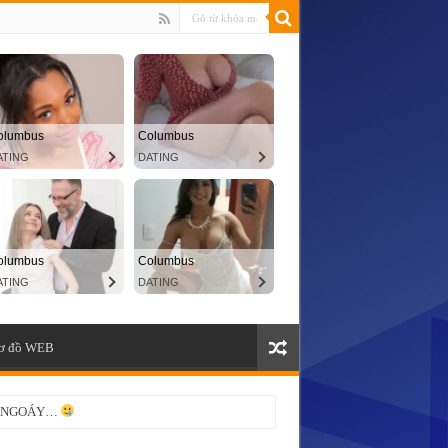
ơ đồ WEB
ỌC NGOÁY…