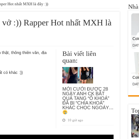
pper Hot nhất MXH là đây :))
Nhà 
 vở :)) Rapper Hot nhất MXH là
Bài viết liên
thật, thông thiên văn, địa
quan:
 có khác :))
MỚI CƯỚI ĐƯỢC 28
NGÀY ANH CK BẮT
QUẢ TANG “Ổ KHOÁ”
ĐÃ BỊ “CHÌA KHOÁ”
KHÁC CHỌC NGOÁY…
To
10 giờ ago