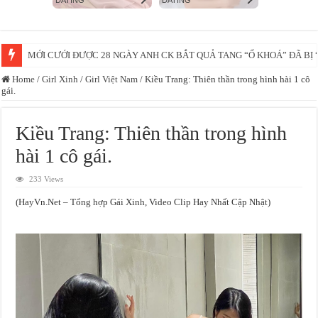
Vừa học võ xong thì ngay lúc mẹ bị cớp =)))
Home
/
Girl Xinh
/
Girl Việt Nam
/
Kiều Trang: Thiên thần trong hình hài 1 cô
gái.
Kiều Trang: Thiên thần trong hình
hài 1 cô gái.
233 Views
(HayVn.Net – Tổng hợp Gái Xinh, Video Clip Hay Nhất Cập Nhật)