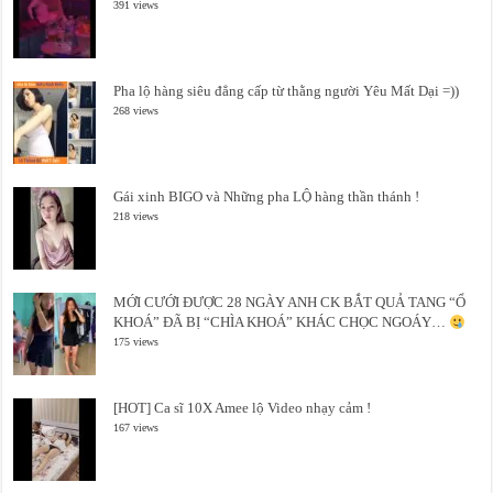
391 views
Pha lộ hàng siêu đẳng cấp từ thằng người Yêu Mất Dại =))
268 views
Gái xinh BIGO và Những pha LỘ hàng thần thánh !
218 views
MỚI CƯỚI ĐƯỢC 28 NGÀY ANH CK BẮT QUẢ TANG “Ổ
KHOÁ” ĐÃ BỊ “CHÌA KHOÁ” KHÁC CHỌC NGOÁY…
175 views
[HOT] Ca sĩ 10X Amee lộ Video nhạy cảm !
167 views