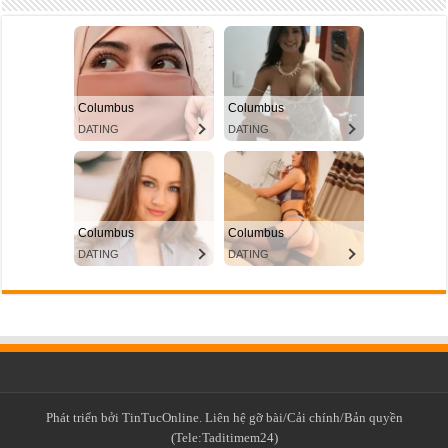
Phát triển bởi TinTucOnline. Liên hệ gỡ bài/Cải chính/Bản quyền
(Tele:Taditimem24)