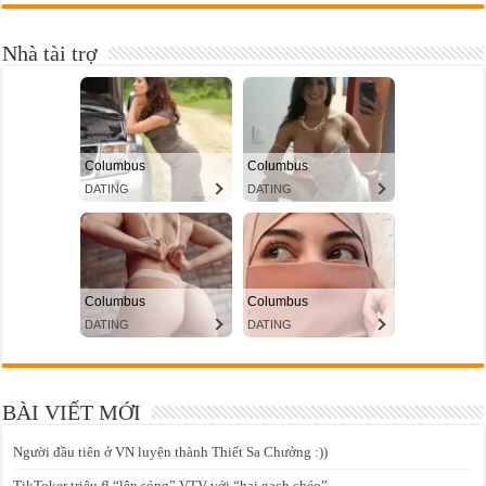
Nhà tài trợ
BÀI VIẾT MỚI
Người đầu tiên ở VN luyện thành Thiết Sa Chưởng :))
TikToker triệu fl “lên sóng” VTV với “hai gạch chéo”