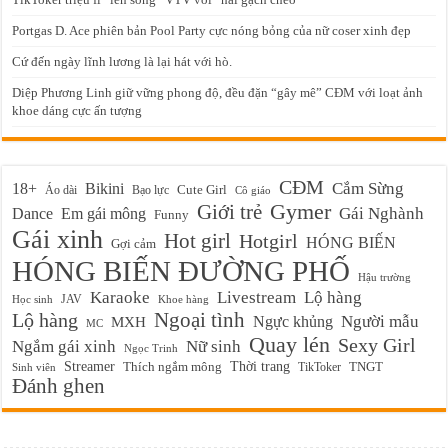
Portgas D. Ace phiên bản Pool Party cực nóng bỏng của nữ coser xinh đẹp
Cứ đến ngày lĩnh lương là lại hát với hò.
Diệp Phương Linh giữ vững phong độ, đều đặn “gây mê” CĐM với loạt ảnh
khoe dáng cực ấn tượng
CĐM
Cắm Sừng
18+
Bikini
Cute Girl
Áo dài
Bạo lực
Cô giáo
Gymer
Giới trẻ
Em gái mông
Gái Nghành
Dance
Funny
Gái xinh
Hot girl
Hotgirl
HÓNG BIẾN
Gợi cảm
HÓNG BIẾN ĐƯỜNG PHỐ
Hậu trường
Karaoke
Livestream
Lộ hàng
JAV
Học sinh
Khoe hàng
Ngoại tình
Lộ hàng
Ngực khủng
Người mẫu
MXH
MC
Quay lén
Sexy Girl
Ngắm gái xinh
Nữ sinh
Ngọc Trinh
Streamer
Thời trang
Thích ngắm mông
TikToker
TNGT
Sinh viên
Đánh ghen