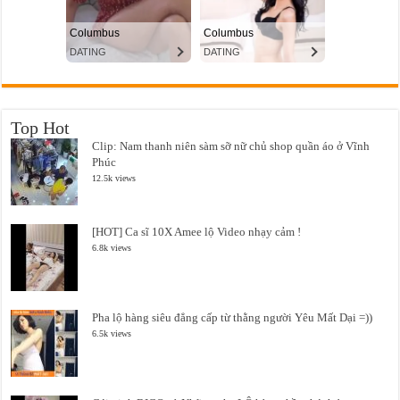
Top Hot
Clip: Nam thanh niên sàm sỡ nữ chủ shop quần áo ở Vĩnh
Phúc
12.5k views
[HOT] Ca sĩ 10X Amee lộ Video nhạy cảm !
6.8k views
Pha lộ hàng siêu đẳng cấp từ thằng người Yêu Mất Dại =))
6.5k views