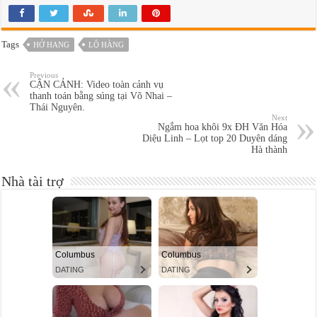
Tags
HỞ HANG
LỘ HÀNG
Previous
CẬN CẢNH: Video toàn cảnh vụ
thanh toán bằng súng tại Võ Nhai –
Thái Nguyên.
Next
Ngắm hoa khôi 9x ĐH Văn Hóa
Diệu Linh – Lọt top 20 Duyên dáng
Hà thành
Nhà tài trợ