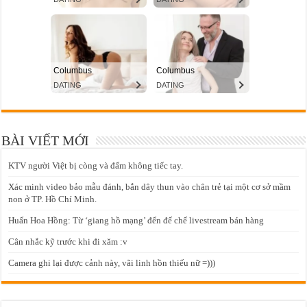
BÀI VIẾT MỚI
KTV người Việt bị còng và đấm không tiếc tay.
Xác minh video bảo mẫu đánh, bắn dây thun vào chân trẻ tại một cơ sở mầm
non ở TP. Hồ Chí Minh.
Huấn Hoa Hồng: Từ ‘giang hồ mạng’ đến đế chế livestream bán hàng
Cân nhắc kỹ trước khi đi xăm :v
Camera ghi lại được cảnh này, vãi linh hồn thiếu nữ =)))