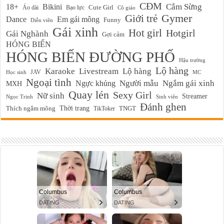
CĐM
Cắm Sừng
18+
Bikini
Cute Girl
Áo dài
Bạo lực
Cô giáo
Gymer
Giới trẻ
Em gái mông
Dance
Funny
Diễn viên
Gái xinh
Hot girl
Hotgirl
Gái Nghành
Gợi cảm
HÓNG BIẾN
HÓNG BIẾN ĐƯỜNG PHỐ
Hậu trường
Lộ hàng
Karaoke
Livestream
Lộ hàng
JAV
Học sinh
MC
Ngoại tình
Ngực khủng
Người mẫu
Ngắm gái xinh
MXH
Quay lén
Sexy Girl
Nữ sinh
Streamer
Ngọc Trinh
Sinh viên
Đánh ghen
Thời trang
Thích ngắm mông
TikToker
TNGT