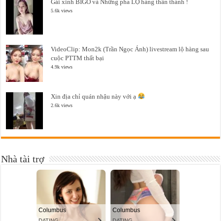
Gái xinh BIGO và Những pha LỘ hàng thần thánh !
5.6k views
VideoClip: Mon2k (Trần Ngọc Ánh) livestream lộ hàng sau
cuộc PTTM thất bại
4.9k views
Xin địa chỉ quán nhậu này với ạ
2.6k views
Nhà tài trợ