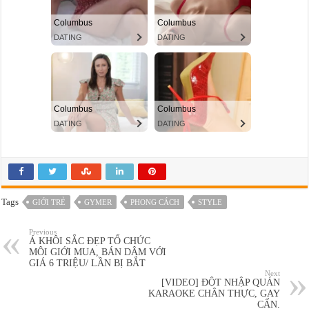
Tags
GIỚI TRẺ
GYMER
PHONG CÁCH
STYLE
Previous
Á KHÔI SẮC ĐẸP TỔ CHỨC
MÔI GIỚI MUA, BÁN DÂM VỚI
GIÁ 6 TRIỆU/ LẦN BỊ BẮT
Next
[VIDEO] ĐỘT NHẬP QUÁN
KARAOKE CHÂN THỰC, GAY
CẤN.