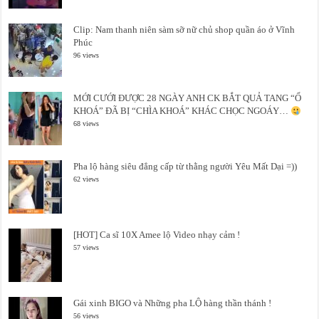
Clip: Nam thanh niên sàm sỡ nữ chủ shop quần áo ở Vĩnh
Phúc
96 views
MỚI CƯỚI ĐƯỢC 28 NGÀY ANH CK BẮT QUẢ TANG “Ổ
KHOÁ” ĐÃ BỊ “CHÌA KHOÁ” KHÁC CHỌC NGOÁY…
68 views
Pha lộ hàng siêu đẳng cấp từ thằng người Yêu Mất Dại =))
62 views
[HOT] Ca sĩ 10X Amee lộ Video nhạy cảm !
57 views
Gái xinh BIGO và Những pha LỘ hàng thần thánh !
56 views