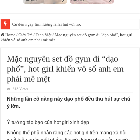
Cứ đến ngày lĩnh lương là lại hát với hò.
Home
/
Giới Trẻ
/
Teen Việt
/
Mặc nguyên set đồ gym đi “dạo phố”, hot girl
khiến vô số anh em phải mê mệt
Mặc nguyên set đồ gym đi “dạo
phố”, hot girl khiến vô số anh em
phải mê mệt
313 Views
Những lần cô nàng này dạo phố đều thu hút sự chú
ý lớn.
Ý tưởng táo bạo của hot girl xinh đẹp
Không thể phủ nhận rằng các hot girl trên mạng xã hội
xuất hiện ngày một nhiều. Người khoe nhan sắc, người