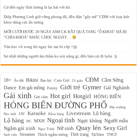
Cứ đến ngày lĩnh lương là lại hát với hò.
Diệp Phương Linh giữ vững phong độ, đều đặn “gây mê” CĐM với loạt ảnh
khoe dáng cực ấn tượng
MỚI CƯỚI ĐƯỢC 28 NGÀY ANH CK BẮT QUẢ TANG “Ổ KHOÁ” ĐÃ BỊ
“CHÌA KHOÁ” KHÁC CHỌC NGOÁY…
Vừa học võ xong thì ngay lúc mẹ bị cớp =)))
Sợ nhất những người âm thầm ko nói năng gì, đến làm cái đi luôn :))
CĐM
Cắm Sừng
18+
Bikini
Cute Girl
Áo dài
Bạo lực
Cô giáo
Gymer
Giới trẻ
Em gái mông
Gái Nghành
Dance
Funny
Gái xinh
Hot girl
Hotgirl
HÓNG BIẾN
Gợi cảm
HÓNG BIẾN ĐƯỜNG PHỐ
Hậu trường
Karaoke
Livestream
Lộ hàng
JAV
Học sinh
Khoe hàng
Ngoại tình
Lộ hàng
Ngực khủng
Người mẫu
MXH
MC
Quay lén
Sexy Girl
Ngắm gái xinh
Nữ sinh
Ngọc Trinh
Streamer
Thời trang
Thích ngắm mông
TikToker
TNGT
Sinh viên