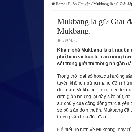
Home
/
Buôn Chuyện
/
Mukbang là gì? Giải đáp
Mukbang là gì? Giải đá
Mukbang.
298 Views
Khám phá Mukbang là gì, nguồn 
phổ biến về trào lưu ăn uống trực
sốt trong giới trẻ thời gian gần đâ
Trong thời đại số hóa, xu hướng sán
tuyến không ngừng mang đến những
độc đáo. Mukbang – một hiện tượn
đơn giản nhưng lại đầy sức hút, đã
sự chú ý của cộng đồng trực tuyến t
sẻ bữa ăn đơn thuần, Mukbang đã t
tượng văn hóa độc đáo.
Để hiểu rõ hơn về Mukbang, hãy cù