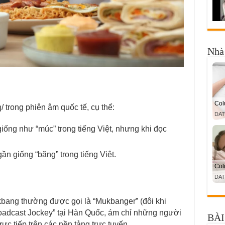
Nhà 
trong phiên âm quốc tế, cụ thể:
iống như “múc” trong tiếng Việt, nhưng khi đọc
ần giống “băng” trong tiếng Việt.
bang thường được gọi là “Mukbanger” (đôi khi
roadcast Jockey” tại Hàn Quốc, ám chỉ những người
BÀI
ực tiếp trên các nền tảng trực tuyến.