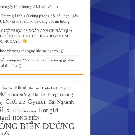
ến ngày lĩnh lương là lại hát với hò.
 Phương Linh giữ vững phong độ, đều đặn “gây
CĐM với loạt ảnh khoe dáng cực ấn tượng
 CƯỚI ĐƯỢC 28 NGÀY ANH CK BẮT QUẢ
G “Ổ KHOÁ” ĐÃ BỊ “CHÌA KHOÁ” KHÁC
ỌC NGOÁY…
học võ xong thì ngay lúc mẹ bị cớp =)))
hất những người âm thầm ko nói năng gì, đến
ái đi luôn :))
Bikini
Cute Girl
Áo dài
Bạo lực
Cô giáo
ĐM
Cắm Sừng
Em gái mông
Dance
Gymer
Giới trẻ
Gái Nghành
ny
i xinh
Hot girl
Gợi cảm
girl
HÓNG BIẾN
ÓNG BIẾN ĐƯỜNG