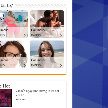
tài trợ
p Hot
Cứ đến ngày lĩnh lương là lại hát
với hò.
185 views