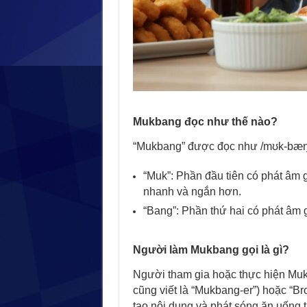
Mukbang đọc như thế nào?
“Mukbang” được đọc như /mʊk-bæŋ/ 
“Muk”: Phần đầu tiên có phát âm g
nhanh và ngắn hơn.
“Bang”: Phần thứ hai có phát âm g
Người làm Mukbang gọi là gì?
Người tham gia hoặc thực hiện Muk
cũng viết là “Mukbang-er”) hoặc “B
tạo nội dung và phát sóng ăn uống tr