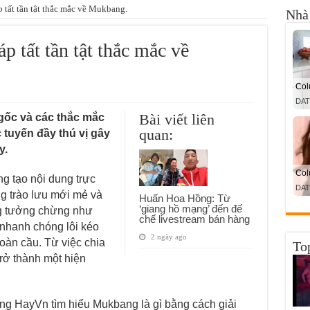
 tất tần tật thắc mắc về Mukbang.
Nhà 
p tất tần tật thắc mắc về
Bài viết liên
gốc và các thắc mắc
quan:
 tuyến đầy thú vị gây
y.
g tạo nội dung trực
 trào lưu mới mẻ và
Huấn Hoa Hồng: Từ
‘giang hồ mạng’ đến đế
g tưởng chừng như
chế livestream bán hàng
 nhanh chóng lôi kéo
2 ngày ago
oàn cầu. Từ việc chia
To
rở thành một hiện
ng HayVn tìm hiểu Mukbang là gì bằng cách giải