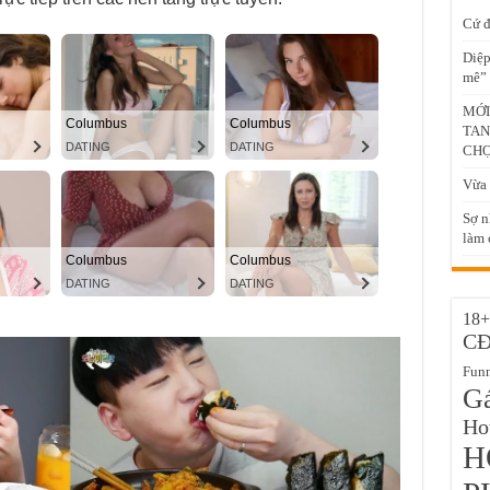
Cứ đ
Diệp
mê” 
MỚI
TAN
CH
Vừa 
Sợ n
làm c
18+
C
Fun
Gá
Hot
H