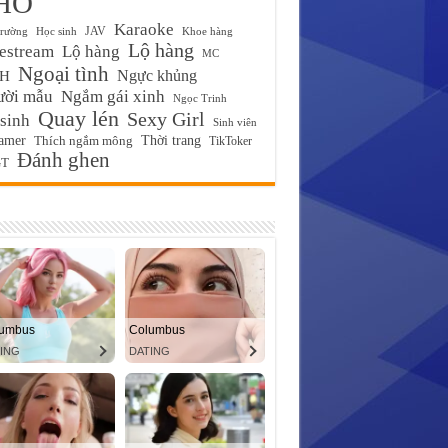
HỐ
Karaoke
JAV
trường
Học sinh
Khoe hàng
Lộ hàng
estream
Lộ hàng
MC
Ngoại tình
Ngực khủng
H
ười mẫu
Ngắm gái xinh
Ngọc Trinh
Quay lén
Sexy Girl
 sinh
Sinh viên
amer
Thời trang
Thích ngắm mông
TikToker
Đánh ghen
T