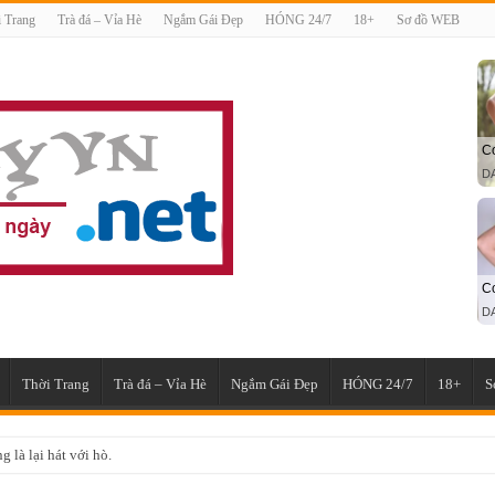
 Trang
Trà đá – Vỉa Hè
Ngắm Gái Đẹp
HÓNG 24/7
18+
Sơ đồ WEB
Thời Trang
Trà đá – Vỉa Hè
Ngắm Gái Đẹp
HÓNG 24/7
18+
S
 là lại hát với hò.