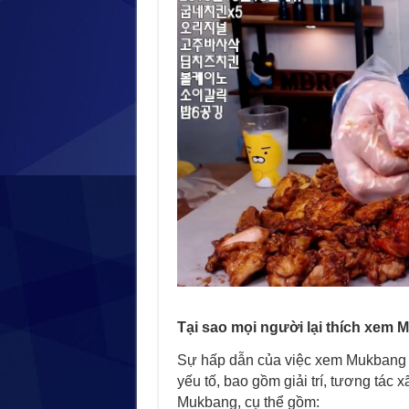
Tại sao mọi người lại thích xem
Sự hấp dẫn của việc xem Mukbang c
yếu tố, bao gồm giải trí, tương tác 
Mukbang, cụ thể gồm: