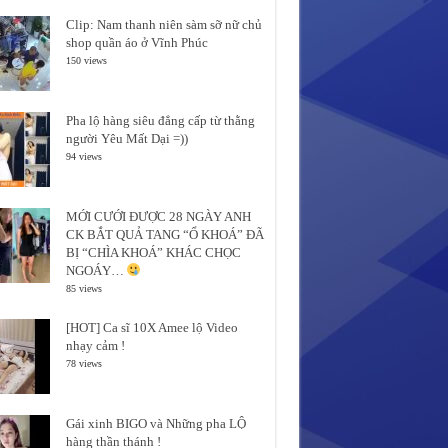
Clip: Nam thanh niên sàm sỡ nữ chủ
shop quần áo ở Vĩnh Phúc
150 views
Pha lộ hàng siêu đẳng cấp từ thằng
người Yêu Mất Dại =))
94 views
MỚI CƯỚI ĐƯỢC 28 NGÀY ANH
CK BẮT QUẢ TANG “Ổ KHOÁ” ĐÃ
BỊ “CHÌA KHOÁ” KHÁC CHỌC
NGOÁY…
85 views
[HOT] Ca sĩ 10X Amee lộ Video
nhạy cảm !
78 views
Gái xinh BIGO và Những pha LỘ
hàng thần thánh !