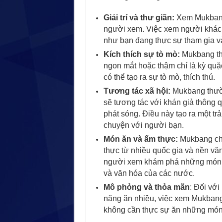
Giải trí và thư giãn:
Xem Mukbang 
người xem. Việc xem người khác ăn
như bạn đang thực sự tham gia v
Kích thích sự tò mò:
Mukbang thư
ngon mắt hoặc thậm chí là kỳ qu
có thể tạo ra sự tò mò, thích thú.
Tương tác xã hội:
Mukbang thườn
sẽ tương tác với khán giả thông q
phát sóng. Điều này tạo ra một tr
chuyện với người bạn.
Món ăn và ẩm thực:
Mukbang ch
thực từ nhiều quốc gia và nền v
người xem khám phá những món ăn
và văn hóa của các nước.
Mô phỏng và thỏa mãn
: Đối vớ
năng ăn nhiều, việc xem Mukbang
không cần thực sự ăn những món