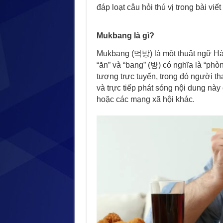
đáp loạt câu hỏi thú vị trong bài viế
Mukbang là gì?
Mukbang (먹방) là một thuật ngữ Hàn 
“ăn” và “bang” (방) có nghĩa là “ph
tượng trực tuyến, trong đó người t
và trực tiếp phát sóng nội dung này
hoặc các mạng xã hội khác.