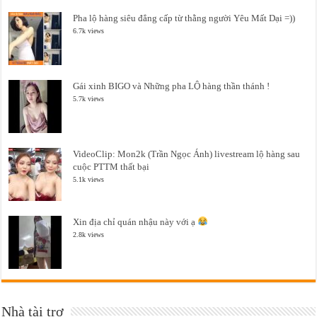
Pha lộ hàng siêu đẳng cấp từ thằng người Yêu Mất Dại =))
6.7k views
Gái xinh BIGO và Những pha LỘ hàng thần thánh !
5.7k views
VideoClip: Mon2k (Trần Ngọc Ánh) livestream lộ hàng sau
cuộc PTTM thất bại
5.1k views
Xin địa chỉ quán nhậu này với ạ
2.8k views
Nhà tài trợ