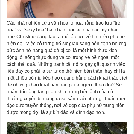
Các nhà nghiên cứu văn hóa lo ngại rằng trào lưu “trẻ
hóa” và “sexy hóa” bất chấp tuổi tác của các mỹ nhân
như Christine đang tạo ra một áp lực vô hình lên phụ nữ
hiện đại. Việc cô trưng trổ sự giàu sang bên cạnh những
bức ảnh hở hang quá đà bị coi là một hình thức kích
động lối sống thực dụng và coi trọng vẻ bề ngoài một
cách thái quá. Những tranh cãi nổ ra gay gắt quanh việc
liệu đây có phải là sự tự do thể hiện bản thân, hay chỉ là
một chiêu trò níu kéo hào quang bằng cách khai thác triệt
để những khao khát bản năng của người theo dõi? Sự
phản đối càng tăng cao khi những bức ảnh của cô
thường xuyên bị mang ra so sánh với những chuẩn mực
đạo đức truyền thống, nơi vẻ đẹp của phụ nữ trung niên
được mong đợi là sự kín đáo và đĩnh đạc hơn.