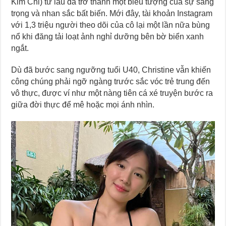
Kim Chi) từ lâu đã trở thành một biểu tượng của sự sang
trọng và nhan sắc bất biến. Mới đây, tài khoản Instagram
với 1,3 triệu người theo dõi của cô lại một lần nữa bùng
nổ khi đăng tải loạt ảnh nghỉ dưỡng bên bờ biển xanh
ngắt.
Dù đã bước sang ngưỡng tuổi U40, Christine vẫn khiến
công chúng phải ngỡ ngàng trước sắc vóc trẻ trung đến
vô thực, được ví như một nàng tiên cá xé truyện bước ra
giữa đời thực để mê hoặc mọi ánh nhìn.