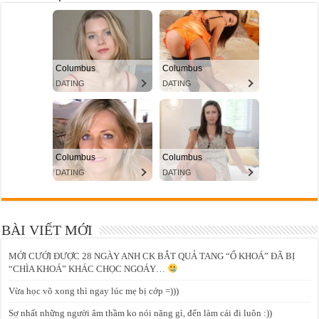
BÀI VIẾT MỚI
MỚI CƯỚI ĐƯỢC 28 NGÀY ANH CK BẮT QUẢ TANG “Ổ KHOÁ” ĐÃ BỊ
“CHÌA KHOÁ” KHÁC CHỌC NGOÁY…
Vừa học võ xong thì ngay lúc mẹ bị cớp =)))
Sợ nhất những người âm thầm ko nói năng gì, đến làm cái đi luôn :))