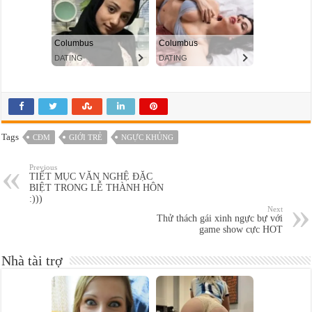
Tags
CĐM
GIỚI TRẺ
NGỰC KHỦNG
Previous
TIẾT MỤC VĂN NGHỆ ĐẶC
BIỆT TRONG LỄ THÀNH HÔN
:)))
Next
Thử thách gái xinh ngực bự với
game show cực HOT
Nhà tài trợ