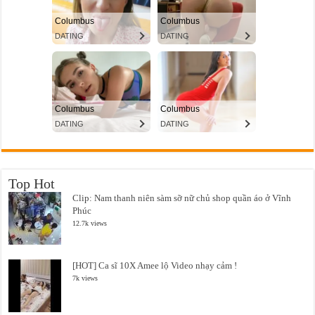
Top Hot
Clip: Nam thanh niên sàm sỡ nữ chủ shop quần áo ở Vĩnh
Phúc
12.7k views
[HOT] Ca sĩ 10X Amee lộ Video nhạy cảm !
7k views