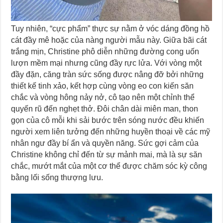
Tuy nhiên, “cực phẩm” thực sự nằm ở vóc dáng đồng hồ
cát đầy mê hoặc của nàng người mẫu này. Giữa bãi cát
trắng mịn, Christine phô diễn những đường cong uốn
lượn mềm mại nhưng cũng đầy rực lửa. Với vòng một
đầy đặn, căng tràn sức sống được nâng đỡ bởi những
thiết kế tinh xảo, kết hợp cùng vòng eo con kiến săn
chắc và vòng hông nảy nở, cô tạo nên một chỉnh thể
quyến rũ đến nghẹt thở. Đôi chân dài miên man, thon
gọn của cô mỗi khi sải bước trên sóng nước đều khiến
người xem liên tưởng đến những huyền thoại về các mỹ
nhân ngư đầy bí ẩn và quyền năng. Sức gợi cảm của
Christine không chỉ đến từ sự mảnh mai, mà là sự săn
chắc, mướt mắt của một cơ thể được chăm sóc kỳ công
bằng lối sống thượng lưu.