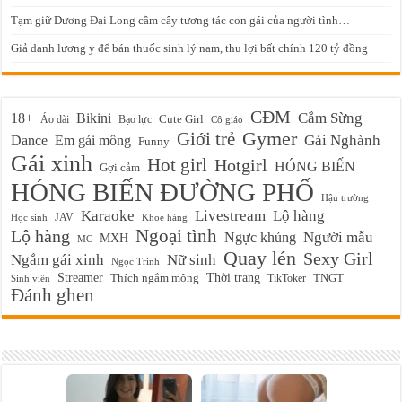
Tạm giữ Dương Đại Long cầm cây tương tác con gái của người tình…
Giả danh lương y để bán thuốc sinh lý nam, thu lợi bất chính 120 tỷ đồng
CĐM
Cắm Sừng
18+
Bikini
Cute Girl
Áo dài
Bạo lực
Cô giáo
Gymer
Giới trẻ
Em gái mông
Gái Nghành
Dance
Funny
Gái xinh
Hot girl
Hotgirl
HÓNG BIẾN
Gợi cảm
HÓNG BIẾN ĐƯỜNG PHỐ
Hậu trường
Karaoke
Livestream
Lộ hàng
JAV
Học sinh
Khoe hàng
Ngoại tình
Lộ hàng
Ngực khủng
Người mẫu
MXH
MC
Quay lén
Sexy Girl
Ngắm gái xinh
Nữ sinh
Ngọc Trinh
Streamer
Thời trang
Thích ngắm mông
TikToker
TNGT
Sinh viên
Đánh ghen