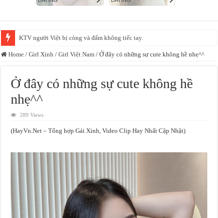
Xác minh video bảo mẫu đánh, bắn dây thun vào chân trẻ tại một cơ sở mầ
Home
/
Girl Xinh
/
Girl Việt Nam
/
Ở đây có những sự cute không hề nhẹ^^
Ở đây có những sự cute không hề
nhẹ^^
289 Views
(HayVn.Net – Tổng hợp Gái Xinh, Video Clip Hay Nhất Cập Nhật)