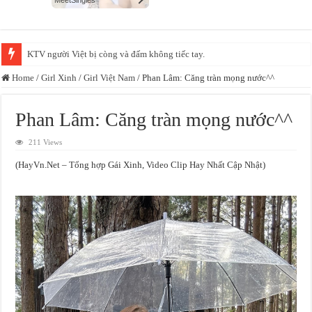
Xác minh video bảo mẫu đánh, bắn dây thun vào chân trẻ tại một cơ sở mầ
Home
/
Girl Xinh
/
Girl Việt Nam
/
Phan Lâm: Căng tràn mọng nước^^
Phan Lâm: Căng tràn mọng nước^^
211 Views
(HayVn.Net – Tổng hợp Gái Xinh, Video Clip Hay Nhất Cập Nhật)