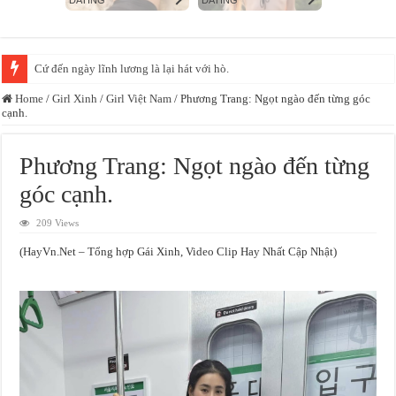
Diệp Phương Linh giữ vững phong độ, đều đặn “gây mê” CĐM với loạt ảnh
Home
/
Girl Xinh
/
Girl Việt Nam
/
Phương Trang: Ngọt ngào đến từng góc
cạnh.
Phương Trang: Ngọt ngào đến từng
góc cạnh.
209 Views
(HayVn.Net – Tổng hợp Gái Xinh, Video Clip Hay Nhất Cập Nhật)