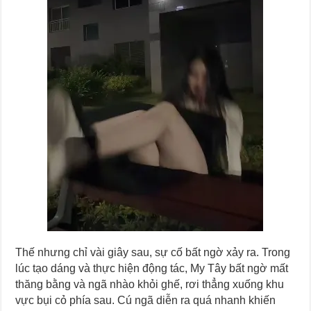
Thế nhưng chỉ vài giây sau, sự cố bất ngờ xảy ra. Trong
lúc tạo dáng và thực hiện động tác, My Tây bất ngờ mất
thăng bằng và ngã nhào khỏi ghế, rơi thẳng xuống khu
vực bụi cỏ phía sau. Cú ngã diễn ra quá nhanh khiến