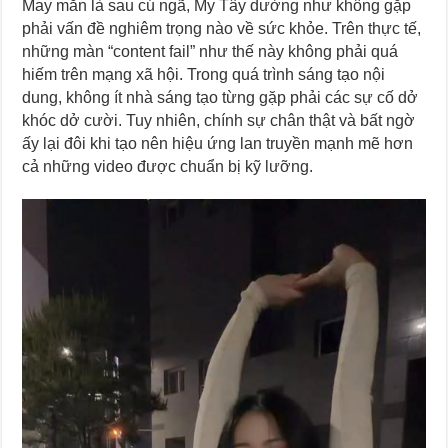
May mắn là sau cú ngã, My Tây dường như không gặp
phải vấn đề nghiêm trọng nào về sức khỏe. Trên thực tế,
những màn “content fail” như thế này không phải quá
hiếm trên mạng xã hội. Trong quá trình sáng tạo nội
dung, không ít nhà sáng tạo từng gặp phải các sự cố dở
khóc dở cười. Tuy nhiên, chính sự chân thật và bất ngờ
ấy lại đôi khi tạo nên hiệu ứng lan truyền mạnh mẽ hơn
cả những video được chuẩn bị kỹ lưỡng.