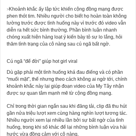
Khoảnh khắc ấy lập tức khiến cộng đồng mạng được
>
phen thót tim. Nhiều người cho biết họ hoàn toàn không
lường trước được tình huống này vì trước đó video vẫn
diễn ra hết sức bình thường. Phần bình luận nhanh
chóng xuất hiện hàng loạt ý kiến bày tỏ sự lo lắng, hỏi
thăm tình trạng của cô nàng sau cú ngã bất ngờ.
Cú ngã “để đời” giúp hot girl viral
Dù gặp phải một tình huống khá đau điếng và có phần
“muối mặt”, thế nhưng theo cách không ai ngờ tới, chính
khoảnh khắc này lại giúp đoạn video của My Tây nhận
được sự quan tâm mạnh mẽ từ cộng đồng mạng.
Chỉ trong thời gian ngắn sau khi đăng tải, clip đã thu hút
gần nửa triệu lượt xem cùng hàng nghìn lượt tương tác.
Nhiều người xem lại nhiều lần bởi sự bất ngờ của tình
huống, trong khi số khác để lại những bình luận vừa hài
hước vừa đồng cảm với cô nàng.