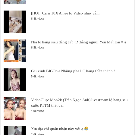
[HOT] Ca sĩ 10X Amee lộ Video nhạy cảm !
6.8k views
Pha lộ hàng siêu đẳng cấp từ thằng người Yêu Mất Dại =))
6.5k views
Gái xinh BIGO và Những pha LỘ hàng thần thánh !
5.6k views
VideoClip: Mon2k (Trần Ngọc Ánh) livestream lộ hàng sau
cuộc PTTM thất bại
4.9k views
Xin địa chỉ quán nhậu này với ạ
2.6k views