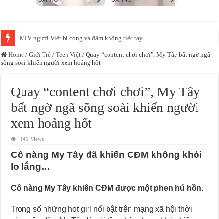
KTV người Việt bị còng và đấm không tiếc tay.
Home
/
Giới Trẻ
/
Teen Việt
/
Quay “content chơi chơi”, My Tây bất ngờ ngã
sõng soài khiến người xem hoảng hốt
Quay “content chơi chơi”, My Tây
bất ngờ ngã sõng soài khiến người
xem hoảng hốt
141 Views
Cô nàng My Tây đã khiến CĐM không khỏi
lo lắng…
Cô nàng My Tây khiến CĐM được một phen hú hồn.
Trong số những hot girl nổi bật trên mạng xã hội thời