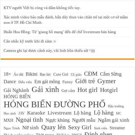
KTV người Việt bị còng và đấm không tiếc tay.
Xác minh video bảo mẫu đánh, bắn dây thun vào chân trẻ tại một cơ sở mầm
non ở TP. Hồ Chí Minh.
Huấn Hoa Hồng: Từ ‘giang hồ mạng’ đến đế chế livestream bán hàng
Cân nhắc kỹ trước khi đi xăm :v
Camera ghi lại được cảnh này, vãi linh hồn thiếu nữ =)))
CĐM
Cắm Sừng
18+
Bikini
Cute Girl
Áo dài
Bạo lực
Cô giáo
Gymer
Giới trẻ
Em gái mông
Dance
Funny
Diễn viên
Gái xinh
Hot girl
Hotgirl
Gái Nghành
Gợi cảm
HÓNG BIẾN
HÓNG BIẾN ĐƯỜNG PHỐ
Hậu trường
Lộ hàng
Karaoke
Livestream
Lộ hàng
JAV
Học sinh
MC
Ngoại tình
Ngực khủng
Người mẫu
Ngắm gái xinh
MXH
Quay lén
Sexy Girl
Nữ sinh
Streamer
Ngọc Trinh
Sinh viên
Đánh ghen
Thời trang