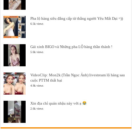
Pha lộ hàng siêu đẳng cấp từ thằng người Yêu Mất Dại =))
6.5k views
Gái xinh BIGO và Những pha LỘ hàng thần thánh !
5.6k views
VideoClip: Mon2k (Trần Ngọc Ánh) livestream lộ hàng sau
cuộc PTTM thất bại
4.9k views
Xin địa chỉ quán nhậu này với ạ
2.6k views