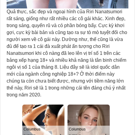
Quả thực, sắc đẹp và ngoại hình của Riri Nanatsumori
rất sáng, giống như rất nhiều các cô gái khác. Xinh đẹp,
trong sáng, quyến rũ và có phần bóng bẩy. Cực kỳ khơi
gợi, cực kỳ bài bản và cũng tạo ra sự tò mò tuyệt đối cho
người xem về cô gái này. Dường như, thế cũng là vừa
đủ để tạo ra 1 cái đà xuất phát ấn tượng cho Riri
Nanatsumori khi cô nàng đã leo lên vị trí số 1 trên các
bảng xếp hạng 18+ và nhiều khả năng là tân binh chiếm
ngôi vị số 1 của tháng 8. Liệu đây sẽ là idol quốc dân
mới của ngành công nghiệp 18+? Ở thời điểm này
chúng ta còn chưa biết được, nhưng với tiềm năng lớn
thế này, Riri sẽ là 1 trong những cái tên đáng chú ý nhất
trong năm 2020.