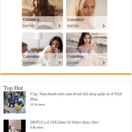
Top Hot
Clip: Nam thanh niên sàm sỡ nữ chủ shop quần áo ở Vĩnh
Phúc
12.5k views
[HOT] Ca sĩ 10X Amee lộ Video nhạy cảm !
6.8k views