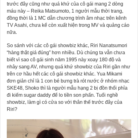
trước đây cũng như quá khứ của cô gái mang 2 dòng
máu này – Reika Matsumoto, 1 người mẫu thời trang,
đồng thời là 1 MC dẫn chương trình âm nhạc trên kênh
TV Asahi, chưa kể còn xuất hiện trong MV và quảng cáo
nữa.
So sánh với các cô gái showbiz khác, Riri Nanatsumori
“hàng thật giá đúng” hơn nhiều. Dù chúng ta vẫn chưa
biết vì sao cô gái sinh năm 1995 này xoay 180 độ và
nhảy sang AV, nhưng quá khứ showbiz của Riri gần như
trên cơ hầu hết các cô gái showbiz khác. Yua Mikami
đơn giản chỉ là 1 con bé bưng trà rót nước ở nhóm nhạc
SKE48, Shoko thì là người mẫu hạng 2 bị đồn thổi phỉa
đi kiếm sugar daddy để lo tiền son phấn. Tuổi nghề
showbiz, làm gì có cửa so với thân thế trước đây của
Riri?