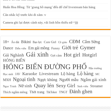
Huấn Hoa Hồng: Từ ‘giang hồ mạng’ đến đế chế livestream bán hàng
Cân nhắc kỹ trước khi đi xăm :v
Camera ghi lại được cảnh này, vãi linh hồn thiếu nữ =)))
CĐM
Cắm Sừng
18+
Bikini
Cute Girl
Áo dài
Bạo lực
Cô giáo
Gymer
Giới trẻ
Em gái mông
Dance
Funny
Diễn viên
Gái xinh
Hot girl
Hotgirl
Gái Nghành
Gợi cảm
HÓNG BIẾN
HÓNG BIẾN ĐƯỜNG PHỐ
Hậu trường
Lộ hàng
Karaoke
Livestream
Lộ hàng
JAV
Học sinh
MC
Ngoại tình
Ngực khủng
Người mẫu
Ngắm gái xinh
MXH
Quay lén
Sexy Girl
Nữ sinh
Streamer
Ngọc Trinh
Sinh viên
Đánh ghen
Thời trang
Thích ngắm mông
TikToker
TNGT