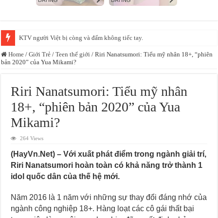
KTV người Việt bị còng và đấm không tiếc tay.
Xác minh video bảo mẫu đánh, bắn dây thun vào chân trẻ tại một cơ sở mầ
Home
/
Giới Trẻ
/
Teen thế giới
/
Riri Nanatsumori: Tiểu mỹ nhân 18+, “phiên
bản 2020” của Yua Mikami?
Riri Nanatsumori: Tiểu mỹ nhân
18+, “phiên bản 2020” của Yua
Mikami?
264 Views
(HayVn.Net) – Với xuất phát điểm trong ngành giải trí,
Riri Nanatsumori hoàn toàn có khả năng trở thành 1
idol quốc dân của thế hệ mới.
Năm 2016 là 1 năm với những sự thay đổi đáng nhớ của
ngành công nghiệp 18+. Hàng loạt các cô gái thất bại