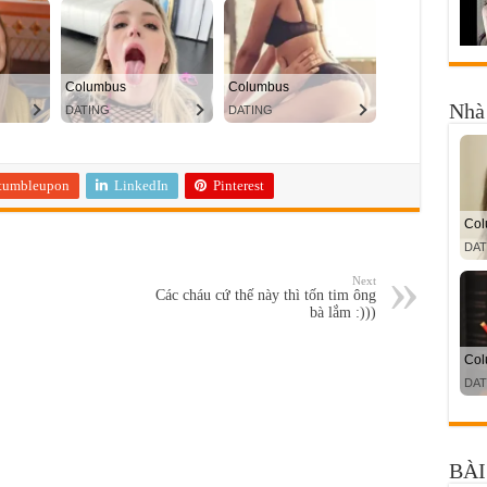
Nhà 
tumbleupon
LinkedIn
Pinterest
Next
Các cháu cứ thế này thì tốn tim ông
bà lắm :)))
BÀI