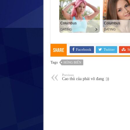
Facebook
Twitter
S
Share
Tags
HÓNG BIẾN
Previous
Cao thủ của phái võ đang :))