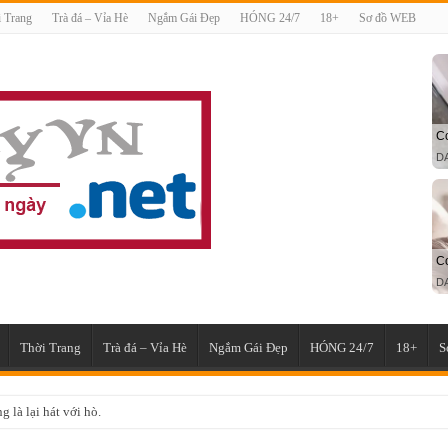
 Trang
Trà đá – Vỉa Hè
Ngắm Gái Đẹp
HÓNG 24/7
18+
Sơ đồ WEB
Thời Trang
Trà đá – Vỉa Hè
Ngắm Gái Đẹp
HÓNG 24/7
18+
S
 là lại hát với hò.