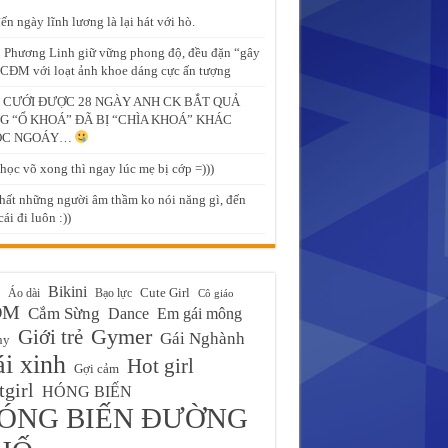
ến ngày lĩnh lương là lại hát với hò.
 Phương Linh giữ vững phong độ, đều đặn “gây
CĐM với loạt ảnh khoe dáng cực ấn tượng
 CƯỚI ĐƯỢC 28 NGÀY ANH CK BẮT QUẢ
G “Ổ KHOÁ” ĐÃ BỊ “CHÌA KHOÁ” KHÁC
ỌC NGOÁY…
học võ xong thì ngay lúc mẹ bị cớp =)))
hất những người âm thầm ko nói năng gì, đến
ái đi luôn :))
Bikini
Cute Girl
Áo dài
Bạo lực
Cô giáo
ĐM
Cắm Sừng
Em gái mông
Dance
Gymer
Giới trẻ
Gái Nghành
ny
i xinh
Hot girl
Gợi cảm
girl
HÓNG BIẾN
ÓNG BIẾN ĐƯỜNG