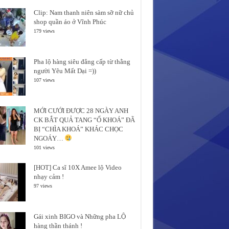
Clip: Nam thanh niên sàm sỡ nữ chủ
shop quần áo ở Vĩnh Phúc
179 views
Pha lộ hàng siêu đẳng cấp từ thằng
người Yêu Mất Dại =))
107 views
MỚI CƯỚI ĐƯỢC 28 NGÀY ANH
CK BẮT QUẢ TANG “Ổ KHOÁ” ĐÃ
BỊ “CHÌA KHOÁ” KHÁC CHỌC
NGOÁY…
101 views
[HOT] Ca sĩ 10X Amee lộ Video
nhạy cảm !
97 views
Gái xinh BIGO và Những pha LỘ
hàng thần thánh !