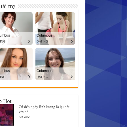
tài trợ
p Hot
Cứ đến ngày lĩnh lương là lại hát
với hò.
223 views