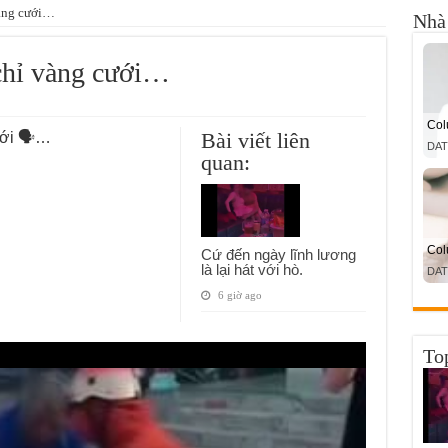
vàng cưới…
Nhà 
 chỉ vàng cưới…
Bài viết liên
cưới 🗣…
quan:
Cứ đến ngày lĩnh lương
là lại hát với hò.
6 giờ ago
To