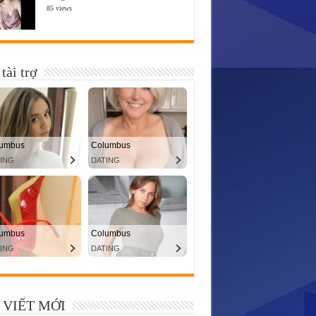
85 views
tài trợ
 VIẾT MỚI