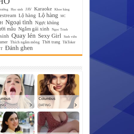
HỐ
Karaoke
JAV
trường
Học sinh
Khoe hàng
Lộ hàng
estream
Lộ hàng
MC
Ngoại tình
Ngực khủng
H
ười mẫu
Ngắm gái xinh
Ngọc Trinh
Quay lén
Sexy Girl
 sinh
Sinh viên
amer
Thời trang
Thích ngắm mông
TikToker
Đánh ghen
T