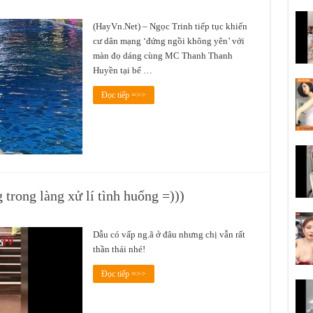
(HayVn.Net) – Ngọc Trinh tiếp tục khiến
cư dân mạng ‘đứng ngồi không yên’ với
màn đọ dáng cùng MC Thanh Thanh
Huyền tại bể …
Đọc tiếp =>>
 trong làng xử lí tình huống =)))
Dẫu có vấp ng.ã ở đâu nhưng chị vẫn rất
thần thái nhé!
Đọc tiếp =>>