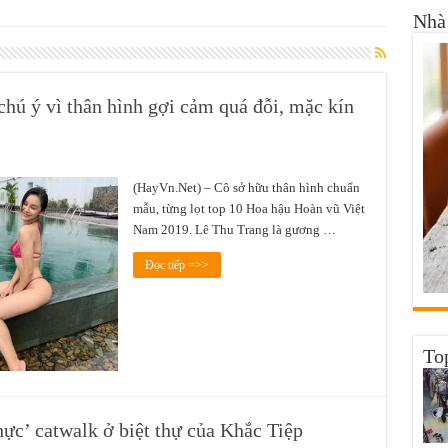
Nhà 
hú ý vì thân hình gợi cảm quá đỗi, mặc kín
(HayVn.Net) – Cô sở hữu thân hình chuẩn
mẫu, từng lọt top 10 Hoa hậu Hoàn vũ Việt
Nam 2019. Lê Thu Trang là gương …
Đọc tiếp =>>
To
hực’ catwalk ở biệt thự của Khắc Tiệp