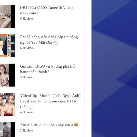
[HOT] Ca sĩ 10X Amee lộ Video
nhạy cảm !
6.5k views
Pha lộ hàng siêu đẳng cấp từ thằng
người Yêu Mất Dại =))
6.4k views
Gái xinh BIGO và Những pha LỘ
hàng thần thánh !
5.5k views
VideoClip: Mon2k (Trần Ngọc Ánh)
livestream lộ hàng sau cuộc PTTM
thất bại
4.8k views
Xin địa chỉ quán nhậu này với ạ
2.5k views