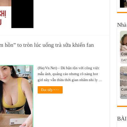
Nhà 
m hồn” to tròn lúc uống trà sữa khiến fan
(HayVn.Net) – Dù bận rộn với công việc
mẫu ảnh, quảng cáo nhưng cô nàng hot
girl này vẫn thừa thời gian nhâm nhi ly …
Đọc tiếp =>>
BÀI