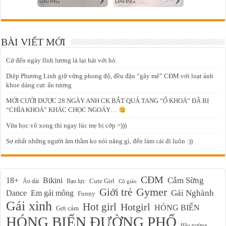
BÀI VIẾT MỚI
Cứ đến ngày lĩnh lương là lại hát với hò.
Diệp Phương Linh giữ vững phong độ, đều đặn “gây mê” CĐM với loạt ảnh
khoe dáng cực ấn tượng
MỚI CƯỚI ĐƯỢC 28 NGÀY ANH CK BẮT QUẢ TANG “Ổ KHOÁ” ĐÃ BỊ
“CHÌA KHOÁ” KHÁC CHỌC NGOÁY…
Vừa học võ xong thì ngay lúc mẹ bị cớp =)))
Sợ nhất những người âm thầm ko nói năng gì, đến làm cái đi luôn :))
CĐM
Cắm Sừng
18+
Bikini
Cute Girl
Áo dài
Bạo lực
Cô giáo
Gymer
Giới trẻ
Em gái mông
Gái Nghành
Dance
Funny
Gái xinh
Hot girl
Hotgirl
HÓNG BIẾN
Gợi cảm
HÓNG BIẾN ĐƯỜNG PHỐ
Hậu trường