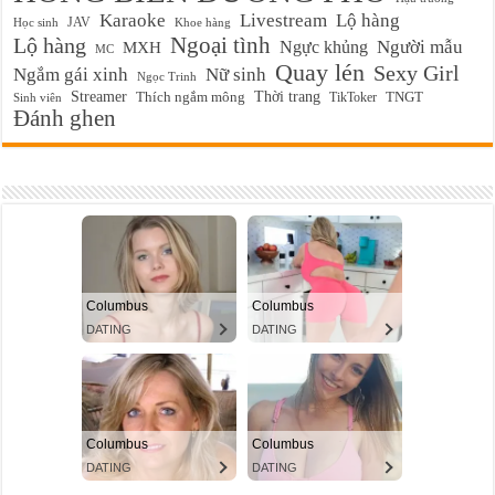
Karaoke
Livestream
Lộ hàng
JAV
Học sinh
Khoe hàng
Ngoại tình
Lộ hàng
Ngực khủng
Người mẫu
MXH
MC
Quay lén
Sexy Girl
Ngắm gái xinh
Nữ sinh
Ngọc Trinh
Streamer
Thời trang
Thích ngắm mông
TikToker
TNGT
Sinh viên
Đánh ghen