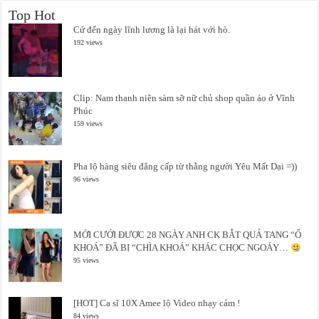
Top Hot
Cứ đến ngày lĩnh lương là lại hát với hò.
192 views
Clip: Nam thanh niên sàm sỡ nữ chủ shop quần áo ở Vĩnh
Phúc
159 views
Pha lộ hàng siêu đẳng cấp từ thằng người Yêu Mất Dại =))
96 views
MỚI CƯỚI ĐƯỢC 28 NGÀY ANH CK BẮT QUẢ TANG “Ổ
KHOÁ” ĐÃ BỊ “CHÌA KHOÁ” KHÁC CHỌC NGOÁY…
95 views
[HOT] Ca sĩ 10X Amee lộ Video nhạy cảm !
84 views