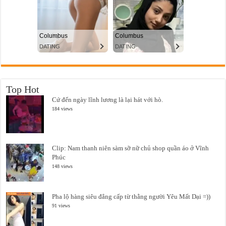
Top Hot
Cứ đến ngày lĩnh lương là lại hát với hò.
184 views
Clip: Nam thanh niên sàm sỡ nữ chủ shop quần áo ở Vĩnh
Phúc
148 views
Pha lộ hàng siêu đẳng cấp từ thằng người Yêu Mất Dại =))
91 views