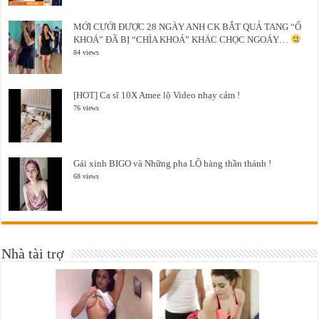
MỚI CƯỚI ĐƯỢC 28 NGÀY ANH CK BẮT QUẢ TANG “Ổ
KHOÁ” ĐÃ BỊ “CHÌA KHOÁ” KHÁC CHỌC NGOÁY…
84 views
[HOT] Ca sĩ 10X Amee lộ Video nhạy cảm !
76 views
Gái xinh BIGO và Những pha LỘ hàng thần thánh !
68 views
Nhà tài trợ