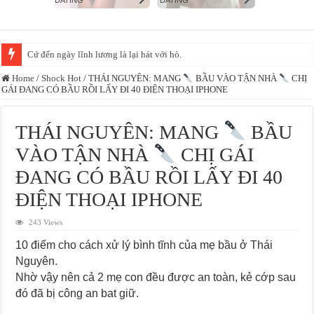
Cứ đến ngày lĩnh lương là lại hát với hò.
Home
/
Shock Hot
/
THÁI NGUYÊN: MANG
BẦU VÀO TẬN NHÀ
CHỊ
GÁI ĐANG CÓ BẦU RỒI LẤY ĐI 40 ĐIỆN THOẠI IPHONE
THÁI NGUYÊN: MANG
BẦU
VÀO TẬN NHÀ
CHỊ GÁI
ĐANG CÓ BẦU RỒI LẤY ĐI 40
ĐIỆN THOẠI IPHONE
243 Views
10 điểm cho cách xử lý bình tĩnh của mẹ bầu ở Thái
Nguyên.
Nhờ vậy nên cả 2 mẹ con đều được an toàn, kẻ cớp sau
đó đã bị công an bat giữ.