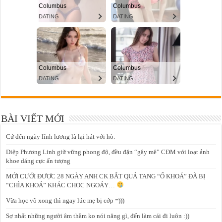
BÀI VIẾT MỚI
Cứ đến ngày lĩnh lương là lại hát với hò.
Diệp Phương Linh giữ vững phong độ, đều đặn “gây mê” CĐM với loạt ảnh
khoe dáng cực ấn tượng
MỚI CƯỚI ĐƯỢC 28 NGÀY ANH CK BẮT QUẢ TANG “Ổ KHOÁ” ĐÃ BỊ
“CHÌA KHOÁ” KHÁC CHỌC NGOÁY…
Vừa học võ xong thì ngay lúc mẹ bị cớp =)))
Sợ nhất những người âm thầm ko nói năng gì, đến làm cái đi luôn :))