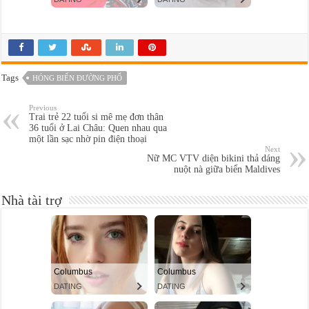
Tags
HÓNG BIẾN ĐƯỜNG PHỐ
Previous
Trai trẻ 22 tuổi si mê mẹ đơn thân
36 tuổi ở Lai Châu: Quen nhau qua
một lần sạc nhờ pin điện thoại
Next
Nữ MC VTV diện bikini thả dáng
nuột nà giữa biển Maldives
Nhà tài trợ