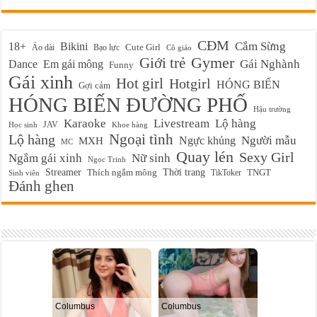
CĐM
Cắm Sừng
18+
Bikini
Cute Girl
Áo dài
Bạo lực
Cô giáo
Gymer
Giới trẻ
Em gái mông
Gái Nghành
Dance
Funny
Gái xinh
Hot girl
Hotgirl
HÓNG BIẾN
Gợi cảm
HÓNG BIẾN ĐƯỜNG PHỐ
Hậu trường
Karaoke
Livestream
Lộ hàng
JAV
Học sinh
Khoe hàng
Ngoại tình
Lộ hàng
Ngực khủng
Người mẫu
MXH
MC
Quay lén
Sexy Girl
Ngắm gái xinh
Nữ sinh
Ngọc Trinh
Streamer
Thời trang
Thích ngắm mông
TikToker
TNGT
Sinh viên
Đánh ghen