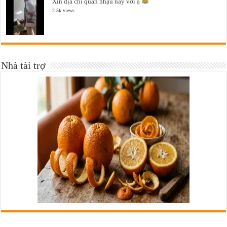
Xin địa chỉ quán nhậu này với ạ
2.5k views
Nhà tài trợ