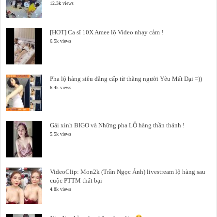
12.3k views
[HOT] Ca sĩ 10X Amee lộ Video nhạy cảm !
6.5k views
Pha lộ hàng siêu đẳng cấp từ thằng người Yêu Mất Dại =))
6.4k views
Gái xinh BIGO và Những pha LỘ hàng thần thánh !
5.5k views
VideoClip: Mon2k (Trần Ngọc Ánh) livestream lộ hàng sau
cuộc PTTM thất bại
4.8k views