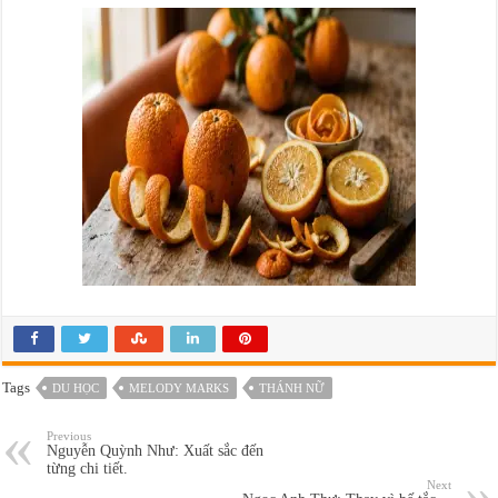
Tags
DU HỌC
MELODY MARKS
THÁNH NỮ
Previous
Nguyễn Quỳnh Như: Xuất sắc đến
từng chi tiết.
Next