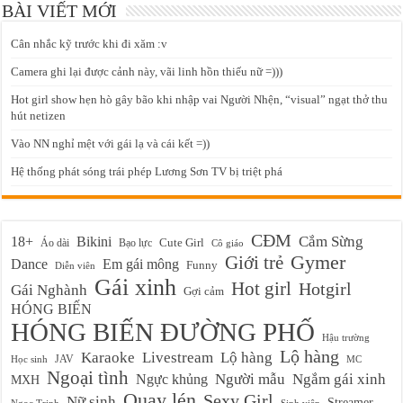
BÀI VIẾT MỚI
Cân nhắc kỹ trước khi đi xăm :v
Camera ghi lại được cảnh này, vãi linh hồn thiếu nữ =)))
Hot girl show hẹn hò gây bão khi nhập vai Người Nhện, “visual” ngạt thở thu
hút netizen
Vào NN nghỉ mệt với gái lạ và cái kết =))
Hệ thống phát sóng trái phép Lương Sơn TV bị triệt phá
CĐM
Cắm Sừng
18+
Bikini
Cute Girl
Áo dài
Bạo lực
Cô giáo
Gymer
Giới trẻ
Em gái mông
Dance
Funny
Diễn viên
Gái xinh
Hot girl
Hotgirl
Gái Nghành
Gợi cảm
HÓNG BIẾN
HÓNG BIẾN ĐƯỜNG PHỐ
Hậu trường
Lộ hàng
Karaoke
Livestream
Lộ hàng
JAV
Học sinh
MC
Ngoại tình
Ngực khủng
Người mẫu
Ngắm gái xinh
MXH
Quay lén
Sexy Girl
Nữ sinh
Streamer