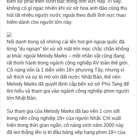
kiến ​​sự phát triển vượt bậc trong lĩnh vực này. Vì vậy,
không có gì ngạc nhiên khi xứ sở hoa anh đào cũng thu
hút rất nhiều người nước ngoài theo đuổi lĩnh vực mạo
hiểm dành cho người lớn này.
Nổi danh trong số những cái tên hot girl ngoại quốc đã
từng “du ngoạn” tới xứ sở mặt trời mọc chắc chắn không
ai khác ngoài Melody Marks – một nhân vật cũng đang
rất thịnh hành trong ngành công nghiệp AV toàn thế giới.
Cô nàng vốn là 1 diễn viên 18+ phương Tây, nhưng vì
sở thích và sự tò mò với đất nước Nhật Bản, thế nên
Melody Marks đã quyết định cập bến xứ sở Phù Tang để
tìm hiểu và tham gia vào ngành công nghiệp phim người
lớn Nhật Bản.
Sự tham gia của Melody Marks đã tạo nên 1 cơn sốt
trong nền công nghiệp 18+ của người Nhật. Chỉ xuất
hiện trong thời gian ngắn, cô nàng sinh năm 2000 này
đã leo thẳng lên vị trí đầu bảng xếp hạng phim 18+ của