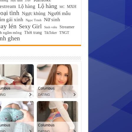
JAV
trường
Học sinh
Lộ hàng
estream
Lộ hàng
MXH
MC
ại tình
Ngực khủng
Người mẫu
m gái xinh
Nữ sinh
Ngọc Trinh
ay lén
Sexy Girl
Streamer
Sinh viên
Thời trang
ch ngắm mông
TikToker
TNGT
́nh ghen