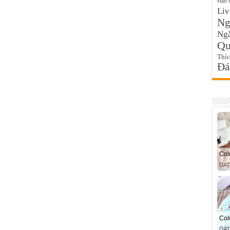
Hậu 
Liv
Ngo
Ngắ
Qu
Thí
Đa