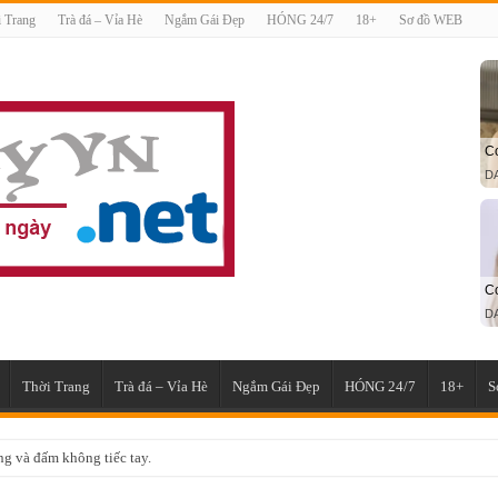
 Trang
Trà đá – Vỉa Hè
Ngắm Gái Đẹp
HÓNG 24/7
18+
Sơ đồ WEB
Thời Trang
Trà đá – Vỉa Hè
Ngắm Gái Đẹp
HÓNG 24/7
18+
S
g và đấm không tiếc tay.