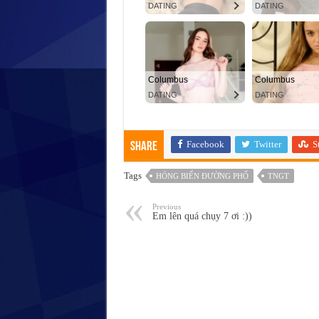
Facebook
Twitter
S
Share
Tags
HÓNG BIẾN ĐƯỜNG PHỐ
TNGT
Previous
Em lên quá chụy 7 ơi :))