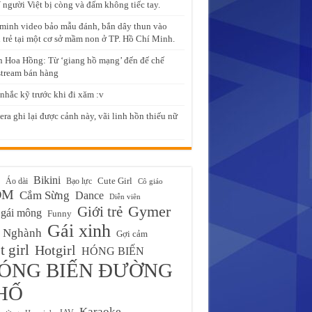
người Việt bị còng và đấm không tiếc tay.
minh video bảo mẫu đánh, bắn dây thun vào
 trẻ tại một cơ sở mầm non ở TP. Hồ Chí Minh.
 Hoa Hồng: Từ ‘giang hồ mạng’ đến đế chế
stream bán hàng
nhắc kỹ trước khi đi xăm :v
ra ghi lại được cảnh này, vãi linh hồn thiếu nữ
Bikini
Cute Girl
Áo dài
Bạo lực
Cô giáo
ĐM
Cắm Sừng
Dance
Diễn viên
Gymer
Giới trẻ
gái mông
Funny
Gái xinh
 Nghành
Gợi cảm
 girl
Hotgirl
HÓNG BIẾN
ÓNG BIẾN ĐƯỜNG
HỐ
Karaoke