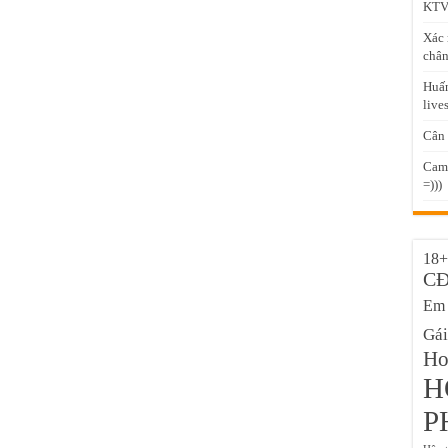
KTV 
Xác 
chân
Huấn
live
Cân 
Came
=)))
18+
C
Em 
Gái
Hot
H
P