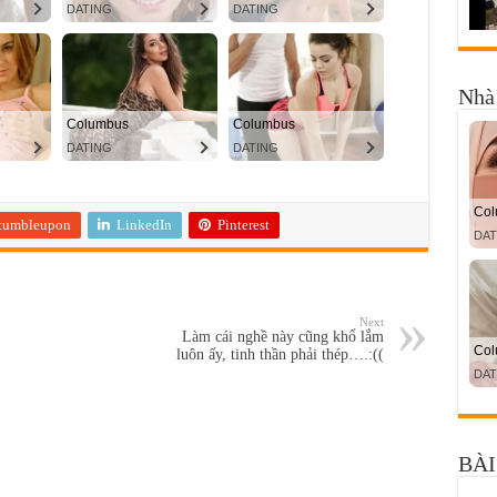
Nhà 
tumbleupon
LinkedIn
Pinterest
Next
Làm cái nghề này cũng khổ lắm
luôn ấy, tinh thần phải thép….:((
BÀI