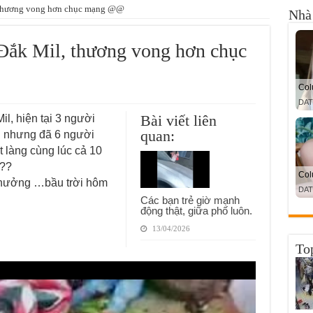
 thương vong hơn chục mạng @@
Nhà 
Đắk Mil, thương vong hơn chục
Bài viết liên
l, hiện tại 3 người
quan:
ện nhưng đã 6 người
t làng cùng lúc cả 10
 ??
 hưởng …bầu trời hôm
Các bạn trẻ giờ mạnh
động thật, giữa phố luôn.
13/04/2026
To