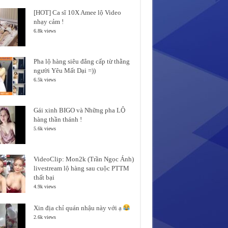
[HOT] Ca sĩ 10X Amee lộ Video
nhạy cảm !
6.8k views
Pha lộ hàng siêu đẳng cấp từ thằng
người Yêu Mất Dại =))
6.5k views
Gái xinh BIGO và Những pha LỘ
hàng thần thánh !
5.6k views
VideoClip: Mon2k (Trần Ngọc Ánh)
livestream lộ hàng sau cuộc PTTM
thất bại
4.9k views
Xin địa chỉ quán nhậu này với ạ
2.6k views