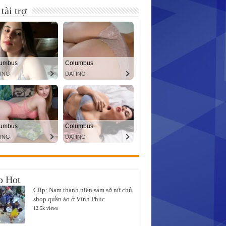
tài trợ
p Hot
Clip: Nam thanh niên sàm sỡ nữ chủ
shop quần áo ở Vĩnh Phúc
12.5k views