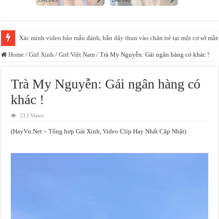
Huấn Hoa Hồng: Từ ‘giang hồ mạng’ đến đế chế livestream bán hàng
Home
/
Girl Xinh
/
Girl Việt Nam
/
Trà My Nguyễn: Gái ngân hàng có khác !
Trà My Nguyễn: Gái ngân hàng có
khác !
213 Views
(HayVn.Net – Tổng hợp Gái Xinh, Video Clip Hay Nhất Cập Nhật)