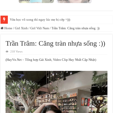
Sợ nhất những người âm thầm ko nói năng gì, đến làm cái đi luôn :))
Home
/
Girl Xinh
/
Girl Việt Nam
/
Trần Trâm: Căng tràn nhựa sống :))
Trần Trâm: Căng tràn nhựa sống :))
218 Views
(HayVn.Net – Tổng hợp Gái Xinh, Video Clip Hay Nhất Cập Nhật)