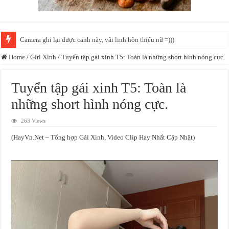
Hot girl show hẹn hò gây bão khi nhập vai Người Nhện, “visual” ngạt thở t
Home
/
Girl Xinh
/
Tuyển tập gái xinh T5: Toàn là những short hình nóng cực.
Tuyển tập gái xinh T5: Toàn là
những short hình nóng cực.
263 Views
(HayVn.Net – Tổng hợp Gái Xinh, Video Clip Hay Nhất Cập Nhật)