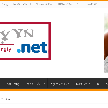
 Trang
Trà đá – Vỉa Hè
Ngắm Gái Đẹp
HÓNG 24/7
18+
Sơ đồ WEB
Thời Trang
Trà đá – Vỉa Hè
Ngắm Gái Đẹp
HÓNG 24/7
18+
S
nh này, vãi linh hồn thiếu nữ =)))