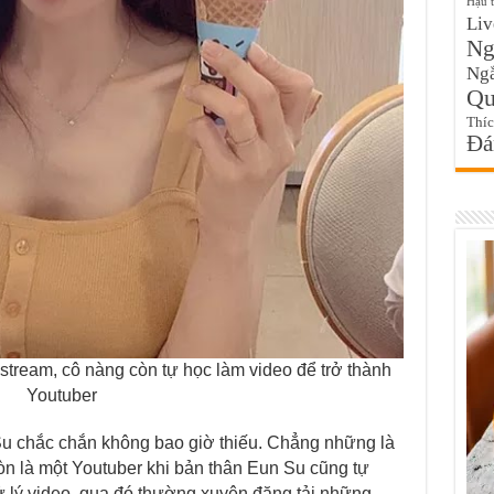
Hậu 
Liv
Ngo
Ngắ
Qu
Thí
Đa
tream, cô nàng còn tự học làm video để trở thành
Youtuber
n Su chắc chắn không bao giờ thiếu. Chẳng những là
còn là một Youtuber khi bản thân Eun Su cũng tự
xử lý video, qua đó thường xuyên đăng tải những