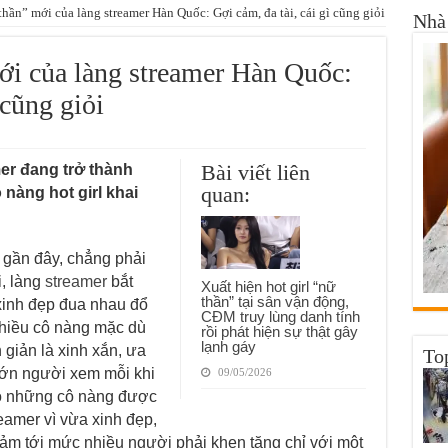
thần” mới của làng streamer Hàn Quốc: Gợi cảm, đa tài, cái gì cũng giỏi
Nhà 
ới của làng streamer Hàn Quốc:
 cũng giỏi
Bài viết liên
er đang trở thành
quan:
nàng hot girl khai
n gần đây, chẳng phải
i, làng
streamer
bắt
Xuất hiện hot girl “nữ
thần” tại sân vận động,
 xinh đẹp đua nhau đổ
CĐM truy lùng danh tính
hiều cô nàng mặc dù
rồi phát hiện sự thật gây
lạnh gáy
 giản là xinh xắn, ưa
To
 lớn người xem mỗi khi
09/05/2026
có những cô nàng được
eamer vì vừa xinh đẹp,
 cảm tới mức nhiều người phải khen tặng chỉ với một