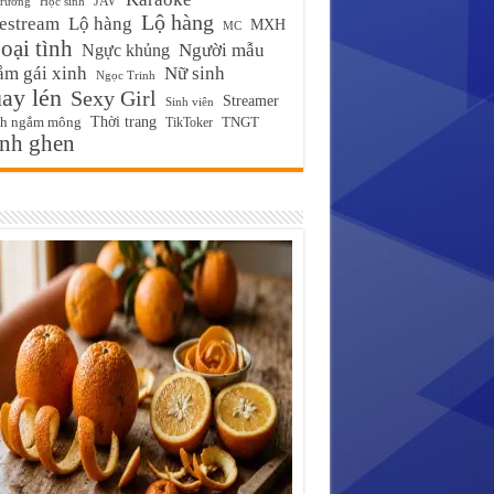
JAV
trường
Học sinh
Lộ hàng
estream
Lộ hàng
MXH
MC
ại tình
Ngực khủng
Người mẫu
m gái xinh
Nữ sinh
Ngọc Trinh
ay lén
Sexy Girl
Streamer
Sinh viên
Thời trang
ch ngắm mông
TikToker
TNGT
́nh ghen