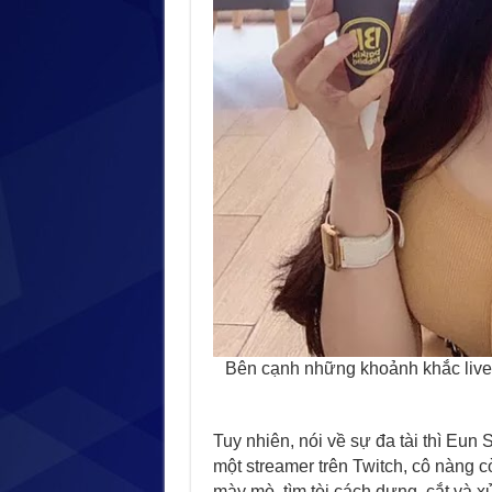
Bên cạnh những khoảnh khắc lives
Tuy nhiên, nói về sự đa tài thì Eu
một streamer trên Twitch, cô nàng 
mày mò, tìm tòi cách dựng, cắt và 