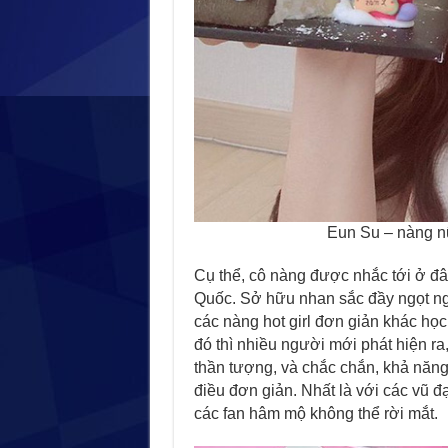
Eun Su – nàng n
Cụ thể, cô nàng được nhắc tới ở đâ
Quốc. Sở hữu nhan sắc đầy ngọt n
các nàng hot girl đơn giản khác họ
đó thì nhiều người mới phát hiện r
thần tượng, và chắc chắn, khả năng
điều đơn giản. Nhất là với các vũ 
các fan hâm mộ không thể rời mắt.