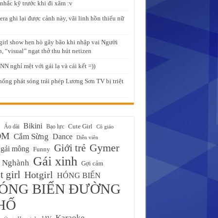
nhắc kỹ trước khi đi xăm :v
ra ghi lại được cảnh này, vãi linh hồn thiếu nữ
girl show hẹn hò gây bão khi nhập vai Người
, “visual” ngạt thở thu hút netizen
NN nghỉ mệt với gái lạ và cái kết =))
hống phát sóng trái phép Lương Sơn TV bị triệt
Bikini
Cute Girl
Áo dài
Bạo lực
Cô giáo
ĐM
Cắm Sừng
Dance
Diễn viên
Gymer
Giới trẻ
gái mông
Funny
Gái xinh
 Nghành
Gợi cảm
 girl
Hotgirl
HÓNG BIẾN
ÓNG BIẾN ĐƯỜNG
HỐ
Karaoke