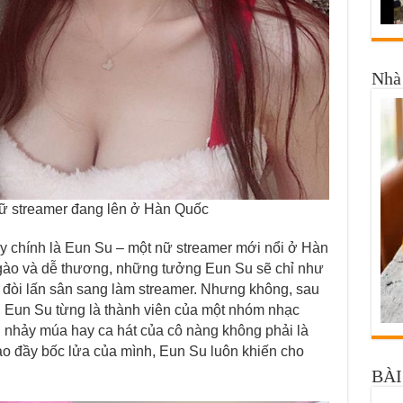
Nhà 
ữ streamer đang lên ở Hàn Quốc
y chính là Eun Su – một nữ streamer mới nổi ở Hàn
gào và dễ thương, những tưởng Eun Su sẽ chỉ như
c đòi lấn sân sang làm streamer. Nhưng không, sau
a, Eun Su từng là thành viên của một nhóm nhạc
 nhảy múa hay ca hát của cô nàng không phải là
đạo đầy bốc lửa của mình, Eun Su luôn khiến cho
BÀI