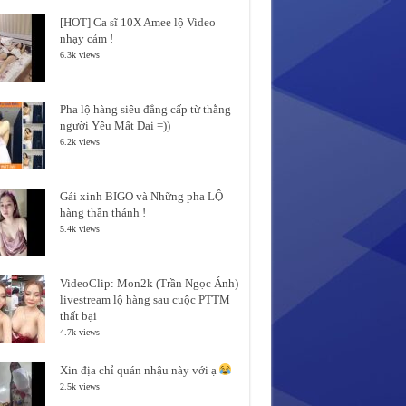
[HOT] Ca sĩ 10X Amee lộ Video
nhạy cảm !
6.3k views
Pha lộ hàng siêu đẳng cấp từ thằng
người Yêu Mất Dại =))
6.2k views
Gái xinh BIGO và Những pha LỘ
hàng thần thánh !
5.4k views
VideoClip: Mon2k (Trần Ngọc Ánh)
livestream lộ hàng sau cuộc PTTM
thất bại
4.7k views
Xin địa chỉ quán nhậu này với ạ
2.5k views