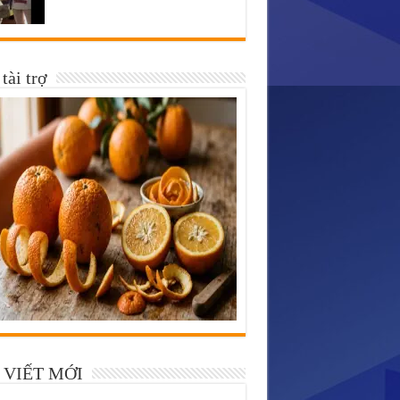
tài trợ
 VIẾT MỚI