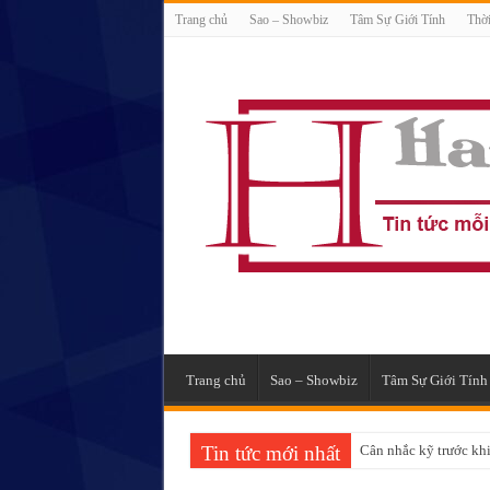
Trang chủ
Sao – Showbiz
Tâm Sự Giới Tính
Thời
Trang chủ
Sao – Showbiz
Tâm Sự Giới Tính
Tin tức mới nhất
Camera ghi lại được cả