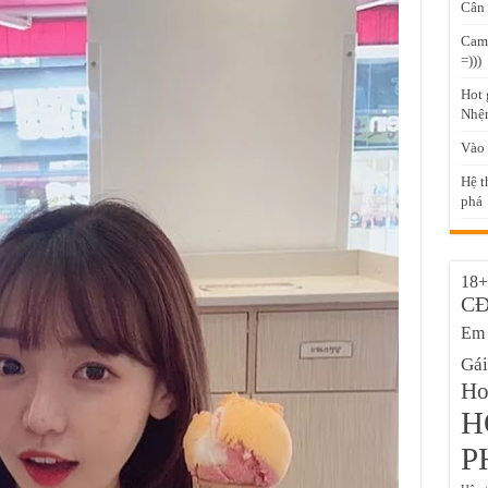
Cân 
Came
=)))
Hot 
Nhện
Vào 
Hệ t
phá
18+
C
Em 
Gái
Hot
H
P