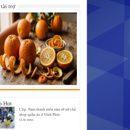
tài trợ
p Hot
Clip: Nam thanh niên sàm sỡ nữ chủ
shop quần áo ở Vĩnh Phúc
12.1k views