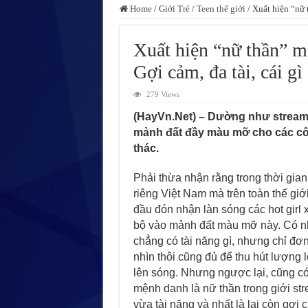
Home
/
Giới Trẻ
/
Teen thế giới
/
Xuất hiện “nữ 
Xuất hiện “nữ thần” m
Gợi cảm, đa tài, cái gì
279 Views
(HayVn.Net) – Dường như stream
mảnh đất đầy màu mỡ cho các cô 
thác.
Phải thừa nhận rằng trong thời gia
riêng Việt Nam mà trên toàn thế giớ
đầu đón nhận làn sóng các hot girl
bộ vào mảnh đất màu mỡ này. Có n
chẳng có tài năng gì, nhưng chỉ đơn
nhìn thôi cũng đủ để thu hút lượng
lên sóng. Nhưng ngược lại, cũng 
mệnh danh là nữ thần trong giới str
vừa tài năng và nhất là lại còn gợi