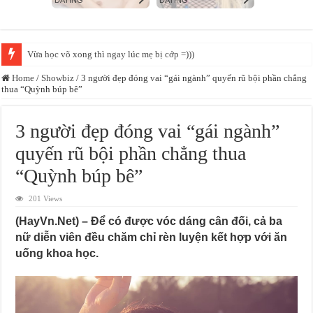
Sợ nhất những người âm thầm ko nói năng gì, đến làm cái đi luôn :))
Home
/
Showbiz
/
3 người đẹp đóng vai “gái ngành” quyến rũ bội phần chẳng
thua “Quỳnh búp bê”
3 người đẹp đóng vai “gái ngành”
quyến rũ bội phần chẳng thua
“Quỳnh búp bê”
201 Views
(HayVn.Net) – Để có được vóc dáng cân đối, cả ba
nữ diễn viên đều chăm chỉ rèn luyện kết hợp với ăn
uống khoa học.