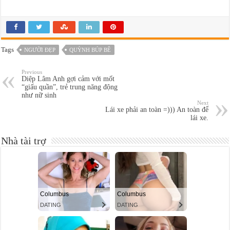
Tags
NGƯỜI ĐẸP
QUỲNH BÚP BÊ
Previous
Diệp Lâm Anh gợi cảm với mốt
“giấu quần”, trẻ trung năng động
như nữ sinh
Next
Lái xe phải an toàn =))) An toàn để
lái xe.
Nhà tài trợ