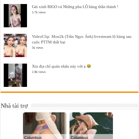
Gái xinh BIGO và Những pha LỘ hàng thần thánh !
5.7k views
VideoClip: Mon2k (Trần Ngọc Ánh) livestream lộ hàng sau
cuộc PTTM thất bại
5k views
Xin địa chỉ quán nhậu này với ạ
2.8k views
Nhà tài trợ