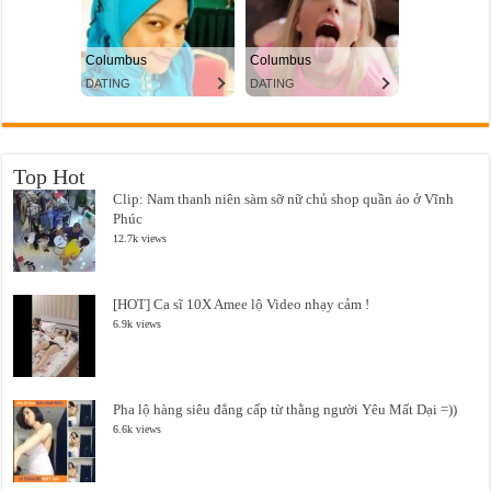
Top Hot
Clip: Nam thanh niên sàm sỡ nữ chủ shop quần áo ở Vĩnh
Phúc
12.7k views
[HOT] Ca sĩ 10X Amee lộ Video nhạy cảm !
6.9k views
Pha lộ hàng siêu đẳng cấp từ thằng người Yêu Mất Dại =))
6.6k views