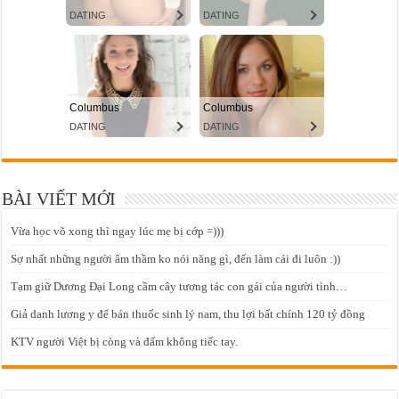
BÀI VIẾT MỚI
Vừa học võ xong thì ngay lúc mẹ bị cớp =)))
Sợ nhất những người âm thầm ko nói năng gì, đến làm cái đi luôn :))
Tạm giữ Dương Đại Long cầm cây tương tác con gái của người tình…
Giả danh lương y để bán thuốc sinh lý nam, thu lợi bất chính 120 tỷ đồng
KTV người Việt bị còng và đấm không tiếc tay.