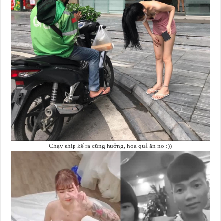
Chạy ship kể ra cũng hưởng, hoa quả ăn no :))