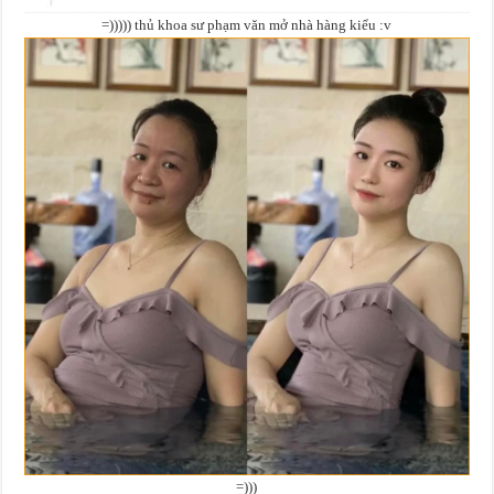
=))))) thủ khoa sư phạm văn mở nhà hàng kiểu :v
=)))