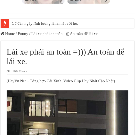
Diệp Phương Linh giữ vững phong độ, đều đặn “gây mê” CĐM với loạt ảnh
Home
/
Funny
/
Lái xe phải an toàn =))) An toàn để lái xe.
Lái xe phải an toàn =))) An toàn để
lái xe.
166 Views
(HayVn.Net – Tổng hợp Gái Xinh, Video Clip Hay Nhất Cập Nhật)