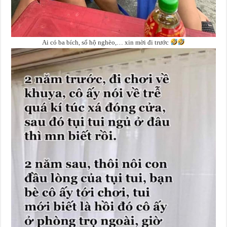
Ai có ba bích, sổ hộ nghèo,… xin mời đi trước