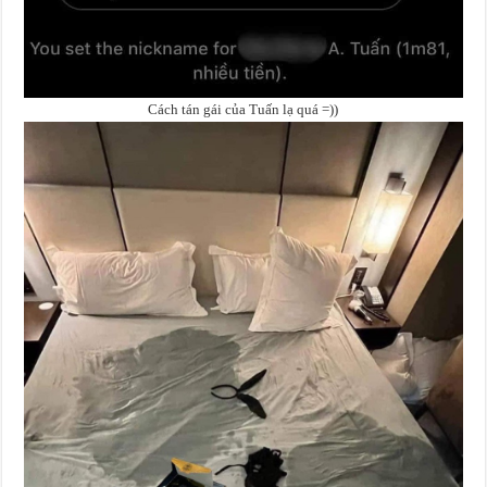
Cách tán gái của Tuấn lạ quá =))