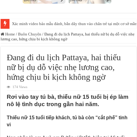
Xác minh video bảo mẫu đánh, bắn dây thun vào chân trẻ tại một cơ sở mầ
Huấn Hoa Hồng: Từ ‘giang hồ mạng’ đến đế chế livestream bán hàng
Home
/
Buôn Chuyện
/
Đang đi du lịch Pattaya, hai thiếu nữ bị dụ dỗ việc nhẹ
lương cao, hứng chịu bi kịch không ngờ
Đang đi du lịch Pattaya, hai thiếu
nữ bị dụ dỗ việc nhẹ lương cao,
hứng chịu bi kịch không ngờ
174 Views
Rơi vào tay tú bà, thiếu nữ 15 tuổi bị ép làm
nô lệ tình dục trong gần hai năm.
Thiếu nữ 15 tuổi tiếp khách, tú bà còn “cắt phế” tinh
vi