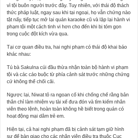
vì tội buôn người trước đây. Tuy nhiên, với thái độ thách
thức pháp luật, ngay sau khi tại ngoại, họ vẫn chứng nào
tật nấy, tiếp tục mở lại quán karaoke cũ và lặp lại hành vi
phạm tội một cách tinh vi hơn cho đến khi bị tóm gọn
trong cuộc đột kích vừa qua.
Tại cơ quan điều tra, hai nghi phạm có thái độ khai báo
khác nhau:
Tú bà Sakulna cúi đầu thừa nhận toàn bộ hành vi phạm
tội và các cáo buộc từ phía cảnh sát trước những chứng
cứ không thể chối cãi.
Ngược lại, Niwat tỏ ra ngoan cố khi chống chế rằng bản
thân chỉ làm nhiệm vụ tài xế đưa đón và tìm kiếm nhân
viên theo lệnh, hoàn toàn không hề biết trong quán có
hoạt động mại dâm trẻ em.
Hiện tại, cả hai nghi phạm đã bị cảnh sát tạm giữ hình
sự để bàn giao cho các nhân viên điều tra thuộc Cục