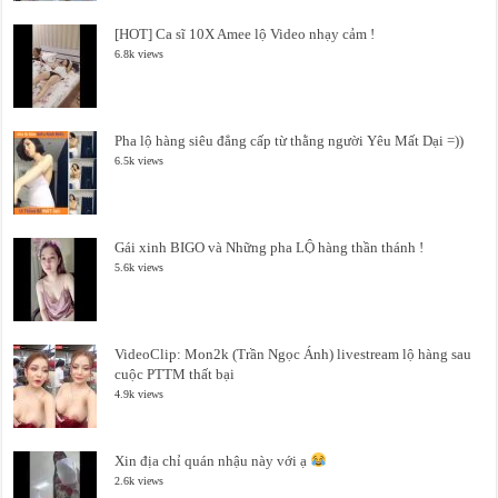
[HOT] Ca sĩ 10X Amee lộ Video nhạy cảm !
6.8k views
Pha lộ hàng siêu đẳng cấp từ thằng người Yêu Mất Dại =))
6.5k views
Gái xinh BIGO và Những pha LỘ hàng thần thánh !
5.6k views
VideoClip: Mon2k (Trần Ngọc Ánh) livestream lộ hàng sau
cuộc PTTM thất bại
4.9k views
Xin địa chỉ quán nhậu này với ạ
2.6k views