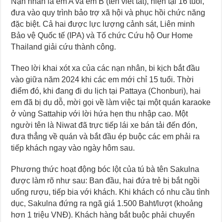
Nạn nhân là em A và em B (tên viết tắt), hiện tại 16 tuổi,
đưa vào quy trình bảo trợ xã hội và phục hồi chức năng
đặc biệt. Cả hai được lực lượng cảnh sát, Liên minh
Bảo vệ Quốc tế (IPA) và Tổ chức Cứu hộ Our Home
Thailand giải cứu thành công.
Theo lời khai xót xa của các nạn nhân, bi kịch bắt đầu
vào giữa năm 2024 khi các em mới chỉ 15 tuổi. Thời
điểm đó, khi đang đi du lịch tại Pattaya (Chonburi), hai
em đã bị dụ dỗ, mời gọi về làm việc tại một quán karaoke
ở vùng Sattahip với lời hứa hẹn thu nhập cao. Một
người tên là Niwat đã trực tiếp lái xe bán tải đến đón,
đưa thẳng về quán và bắt đầu ép buộc các em phải ra
tiếp khách ngay vào ngày hôm sau.
Phương thức hoạt động bóc lột của tú bà tên Sakulna
được làm rõ như sau: Ban đầu, hai đứa trẻ bị bắt ngồi
uống rượu, tiếp bia với khách. Khi khách có nhu cầu tình
dục, Sakulna đứng ra ngã giá 1.500 Baht/lượt (khoảng
hơn 1 triệu VNĐ). Khách hàng bắt buộc phải chuyển