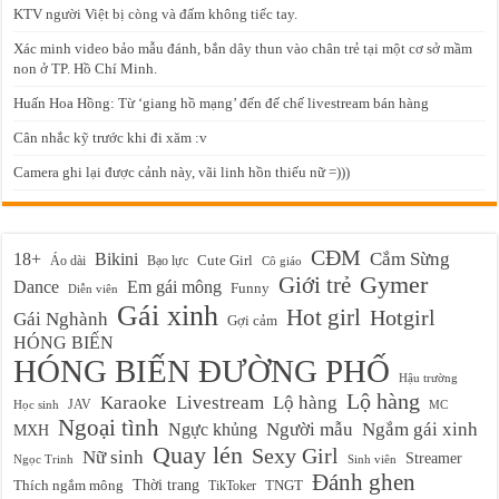
KTV người Việt bị còng và đấm không tiếc tay.
Xác minh video bảo mẫu đánh, bắn dây thun vào chân trẻ tại một cơ sở mầm
non ở TP. Hồ Chí Minh.
Huấn Hoa Hồng: Từ ‘giang hồ mạng’ đến đế chế livestream bán hàng
Cân nhắc kỹ trước khi đi xăm :v
Camera ghi lại được cảnh này, vãi linh hồn thiếu nữ =)))
CĐM
Cắm Sừng
18+
Bikini
Cute Girl
Áo dài
Bạo lực
Cô giáo
Gymer
Giới trẻ
Em gái mông
Dance
Funny
Diễn viên
Gái xinh
Hot girl
Hotgirl
Gái Nghành
Gợi cảm
HÓNG BIẾN
HÓNG BIẾN ĐƯỜNG PHỐ
Hậu trường
Lộ hàng
Karaoke
Livestream
Lộ hàng
JAV
Học sinh
MC
Ngoại tình
Ngực khủng
Người mẫu
Ngắm gái xinh
MXH
Quay lén
Sexy Girl
Nữ sinh
Streamer
Ngọc Trinh
Sinh viên
Đánh ghen
Thời trang
Thích ngắm mông
TikToker
TNGT