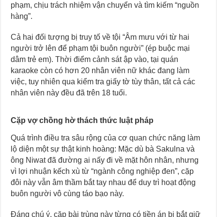
phạm, chịu trách nhiệm vận chuyển và tìm kiếm “nguồn
hàng”.
Cả hai đối tượng bị truy tố về tội “Âm mưu với từ hai
người trở lên để phạm tội buôn người” (ép buộc mại
dâm trẻ em). Thời điểm cảnh sát ập vào, tại quán
karaoke còn có hơn 20 nhân viên nữ khác đang làm
việc, tuy nhiên qua kiểm tra giấy tờ tùy thân, tất cả các
nhân viên này đều đã trên 18 tuổi.
Cặp vợ chồng hờ thách thức luật pháp
Quá trình điều tra sâu rộng của cơ quan chức năng làm
lộ diện một sự thật kinh hoàng: Mặc dù bà Sakulna và
ông Niwat đã đường ai nấy đi về mặt hôn nhân, nhưng
vì lợi nhuận kếch xù từ “ngành công nghiệp đen”, cặp
đôi này vẫn âm thầm bắt tay nhau để duy trì hoạt động
buôn người vô cùng táo bạo này.
Đáng chú ý, cặp bài trùng này từng có tiền án bị bắt giữ