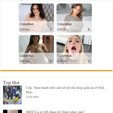
Top Hot
Clip: Nam thanh niên sàm sỡ nữ chủ shop quần áo ở Vĩnh
Phúc
12.5k views
[HOT] Ca sĩ 10X Amee lộ Video nhạy cảm !