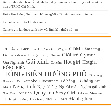
Xác minh video bảo mẫu đánh, bắn dây thun vào chân trẻ tại một cơ sở mầm
non ở TP. Hồ Chí Minh.
Huấn Hoa Hồng: Từ ‘giang hồ mạng’ đến đế chế livestream bán hàng
Cân nhắc kỹ trước khi đi xăm :v
Camera ghi lại được cảnh này, vãi linh hồn thiếu nữ =)))
CĐM
Cắm Sừng
18+
Bikini
Cute Girl
Áo dài
Bạo lực
Cô giáo
Gymer
Giới trẻ
Em gái mông
Dance
Funny
Diễn viên
Gái xinh
Hot girl
Hotgirl
Gái Nghành
Gợi cảm
HÓNG BIẾN
HÓNG BIẾN ĐƯỜNG PHỐ
Hậu trường
Lộ hàng
Karaoke
Livestream
Lộ hàng
JAV
Học sinh
MC
Ngoại tình
Ngực khủng
Người mẫu
Ngắm gái xinh
MXH
Quay lén
Sexy Girl
Nữ sinh
Streamer
Ngọc Trinh
Sinh viên
Đánh ghen
Thời trang
Thích ngắm mông
TikToker
TNGT