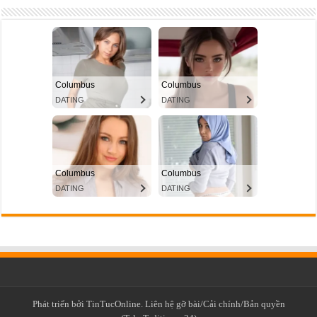
Phát triển bởi TinTucOnline. Liên hệ gỡ bài/Cải chính/Bản quyền