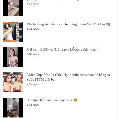
6.8k views
Pha lộ hàng siêu đẳng cấp từ thằng người Yêu Mất Dại =))
6.5k views
Gái xinh BIGO và Những pha LỘ hàng thần thánh !
5.6k views
VideoClip: Mon2k (Trần Ngọc Ánh) livestream lộ hàng sau
cuộc PTTM thất bại
4.9k views
Xin địa chỉ quán nhậu này với ạ
2.6k views