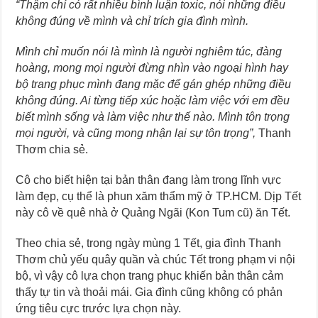
“Thậm chí có rất nhiều bình luận toxic, nói những điều
không đúng về mình và chỉ trích gia đình mình.
Mình chỉ muốn nói là mình là người nghiêm túc, đàng
hoàng, mong mọi người đừng nhìn vào ngoại hình hay
bộ trang phục mình đang mặc để gán ghép những điều
không đúng. Ai từng tiếp xúc hoặc làm việc với em đều
biết mình sống và làm việc như thế nào. Mình tôn trọng
mọi người, và cũng mong nhận lại sự tôn trọng”,
Thanh
Thơm chia sẻ.
Cô cho biết hiện tại bản thân đang làm trong lĩnh vực
làm đẹp, cụ thể là phun xăm thẩm mỹ ở TP.HCM. Dịp Tết
này cô về quê nhà ở Quảng Ngãi (Kon Tum cũ) ăn Tết.
Theo chia sẻ, trong ngày mùng 1 Tết, gia đình Thanh
Thơm chủ yếu quây quần và chúc Tết trong phạm vi nội
bộ, vì vậy cô lựa chọn trang phục khiến bản thân cảm
thấy tự tin và thoải mái. Gia đình cũng không có phản
ứng tiêu cực trước lựa chọn này.