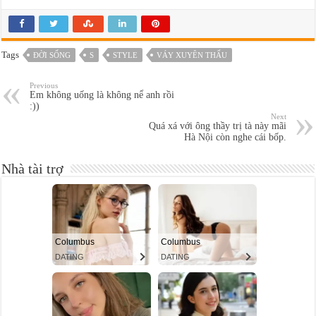
Tags
ĐỜI SỐNG
S
STYLE
VÁY XUYÊN THẤU
Previous
Em không uống là không nể anh rồi
:))
Next
Quá xá với ông thầy trị tà này mãi
Hà Nội còn nghe cái bốp.
Nhà tài trợ