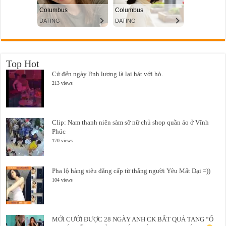
Top Hot
Cứ đến ngày lĩnh lương là lại hát với hò.
213 views
Clip: Nam thanh niên sàm sỡ nữ chủ shop quần áo ở Vĩnh
Phúc
170 views
Pha lộ hàng siêu đẳng cấp từ thằng người Yêu Mất Dại =))
104 views
MỚI CƯỚI ĐƯỢC 28 NGÀY ANH CK BẮT QUẢ TANG “Ổ