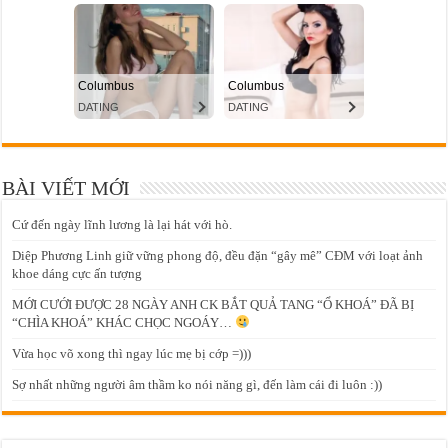
BÀI VIẾT MỚI
Cứ đến ngày lĩnh lương là lại hát với hò.
Diệp Phương Linh giữ vững phong độ, đều đặn “gây mê” CĐM với loạt ảnh
khoe dáng cực ấn tượng
MỚI CƯỚI ĐƯỢC 28 NGÀY ANH CK BẮT QUẢ TANG “Ổ KHOÁ” ĐÃ BỊ
“CHÌA KHOÁ” KHÁC CHỌC NGOÁY…
Vừa học võ xong thì ngay lúc mẹ bị cớp =)))
Sợ nhất những người âm thầm ko nói năng gì, đến làm cái đi luôn :))