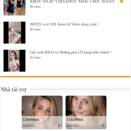
KHOÁ” ĐÃ BỊ “CHÌA KHOÁ” KHÁC CHỌC NGOÁY…
99 views
[HOT] Ca sĩ 10X Amee lộ Video nhạy cảm !
90 views
Gái xinh BIGO và Những pha LỘ hàng thần thánh !
82 views
Nhà tài trợ