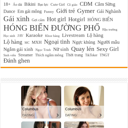
CĐM
Cắm Sừng
18+
Bikini
Cute Girl
Áo dài
Bạo lực
Cô giáo
Gymer
Giới trẻ
Em gái mông
Gái Nghành
Dance
Funny
Gái xinh
Hot girl
Hotgirl
HÓNG BIẾN
Gợi cảm
HÓNG BIẾN ĐƯỜNG PHỐ
Hậu trường
Karaoke
Livestream
Lộ hàng
JAV
Học sinh
Khoe hàng
Ngoại tình
Lộ hàng
Ngực khủng
Người mẫu
MXH
MC
Quay lén
Sexy Girl
Ngắm gái xinh
Nữ sinh
Ngọc Trinh
Streamer
Thời trang
Thích ngắm mông
TikToker
TNGT
Sinh viên
Đánh ghen